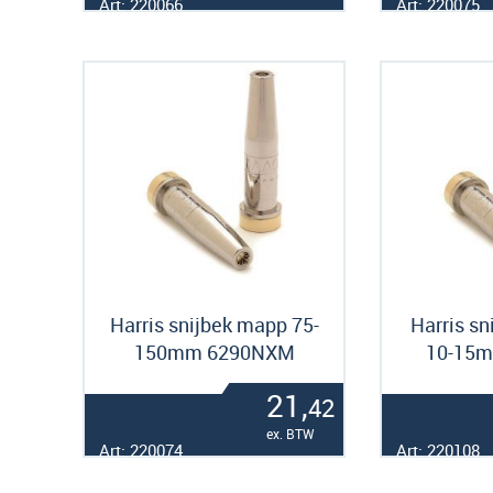
Art: 220066
Art: 220075
Harris snijbek mapp 75-
Harris sn
150mm 6290NXM
10-15
21,
42
ex. BTW
Art: 220074
Art: 220108