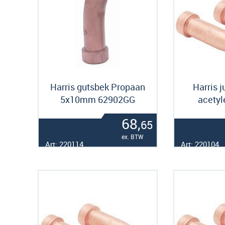
Harris gutsbek Propaan
Harris j
5x10mm 62902GG
acety
68,
65
ex. BTW
Art: 220114
Art: 220104