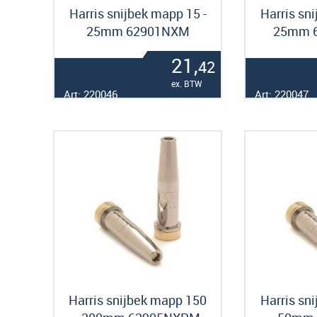
Harris snijbek mapp 15 -
Harris sn
25mm 62901NXM
25mm 
21,
42
ex. BTW
Art: 220046
Art: 220047
Harris snijbek mapp 150
Harris sn