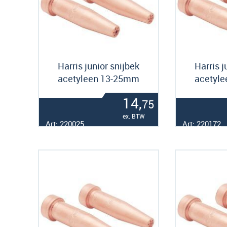
Harris junior snijbek
Harris j
acetyleen 13-25mm
acetyl
14,
75
ex. BTW
Art: 220025
Art: 220172