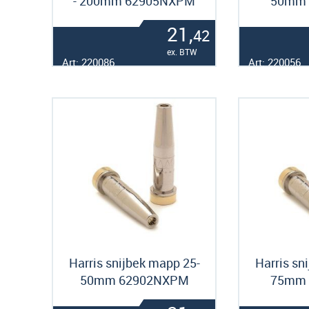
- 200mm 62905NXPM
50mm 
21,
42
ex. BTW
Art: 220086
Art: 220056
Harris snijbek mapp 25-
Harris sn
50mm 62902NXPM
75mm 