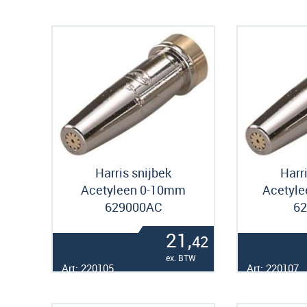
Harris snijbek
Harr
Acetyleen 0-10mm
Acetyl
629000AC
6
21,
42
ex. BTW
Art: 220105
Art: 220107