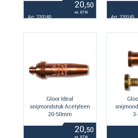
20,
50
ex. BTW
Art: 220140
Art: 220145
Gloor Ideal
Gloo
snijmondstuk Acetyleen
snijmond
20-50mm
3
20,
50
ex. BTW