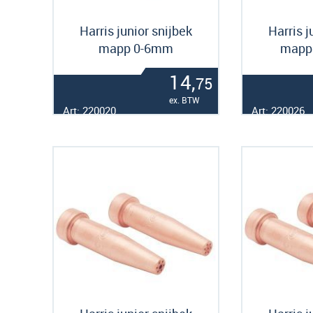
Harris junior snijbek
Harris j
mapp 0-6mm
mapp
14,
75
ex. BTW
Art: 220020
Art: 220026