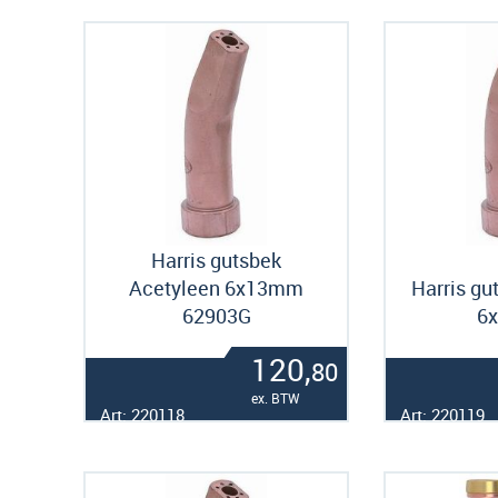
Harris gutsbek
Acetyleen 6x13mm
Harris gu
62903G
6
120,
80
ex. BTW
Art: 220118
Art: 220119