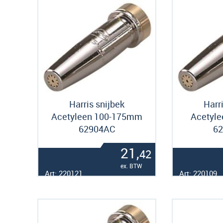
Harris snijbek
Harr
Acetyleen 100-175mm
Acetyl
62904AC
6
21,
42
ex. BTW
Art: 220121
Art: 220109