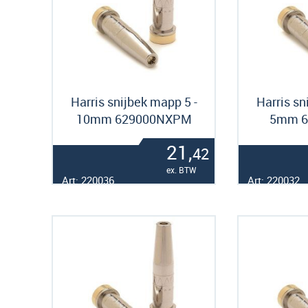
Harris snijbek mapp 5 -
Harris sn
10mm 629000NXPM
5mm 6
21,
42
ex. BTW
Art: 220036
Art: 220032