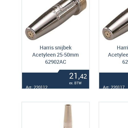
Harris snijbek
Harr
Acetyleen 25-50mm
Acetyle
62902AC
6
21,
42
ex. BTW
Art: 220112
Art: 220117