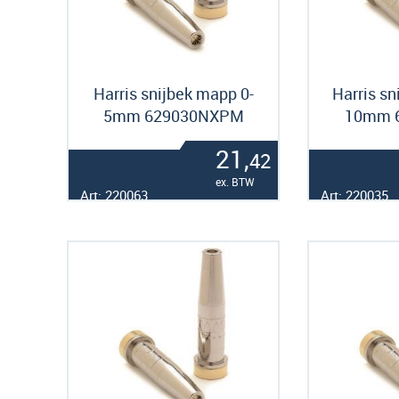
Harris snijbek mapp 0-
Harris sn
5mm 629030NXPM
10mm 
21,
42
ex. BTW
Art: 220063
Art: 220035