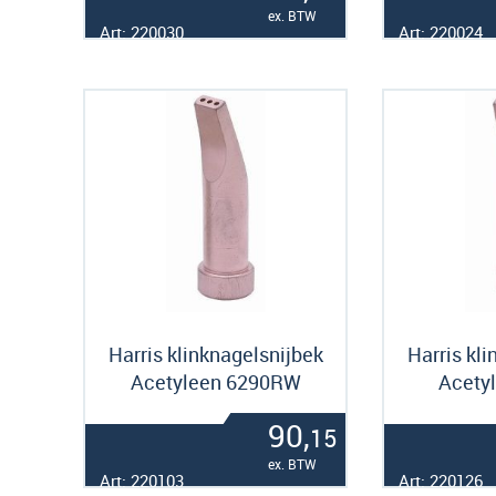
ex. BTW
Art: 220030
Art: 220024
Harris klinknagelsnijbek
Harris kl
Acetyleen 6290RW
Acety
90,
15
ex. BTW
Art: 220103
Art: 220126