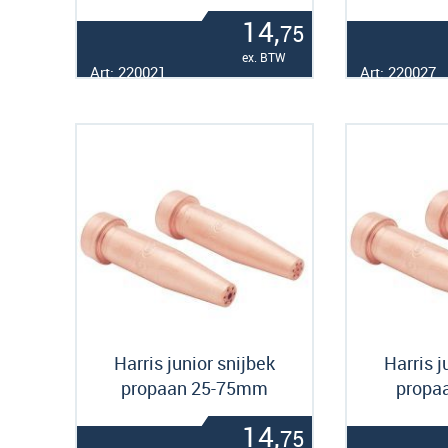
14,
75
ex. BTW
Art: 220021
Art: 220027
Harris junior snijbek
Harris j
propaan 25-75mm
propa
14,
75