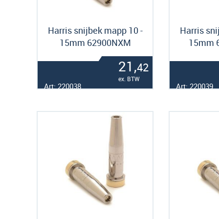
Harris snijbek mapp 10 -
Harris sn
15mm 62900NXM
15mm 
21,
42
ex. BTW
Art: 220038
Art: 220039