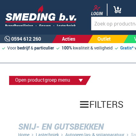
LOGIN
0594 612 260
Acties
Outlet
Voor
bedrijf
&
particulier
100%
kwaliteit & veiligheid
Gratis*
Open productgroep menu
FILTERS
SNIJ- EN GUTSBEKKEN
Home
Lastechniek
Autogeen las- & snijapparatuur
Sn