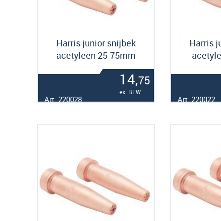
Harris junior snijbek
Harris j
acetyleen 25-75mm
acetyl
14,
75
ex. BTW
Art: 220028
Art: 220022