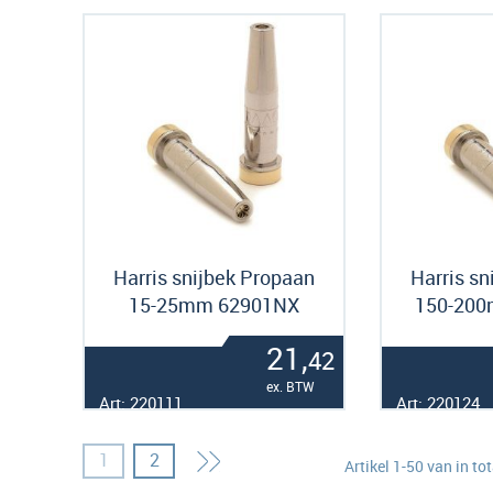
Harris snijbek Propaan
Harris sn
15-25mm 62901NX
150-20
21,
42
ex. BTW
Art: 220111
Art: 220124
Pagina
Pagina
Pagina
Volgende
U lees momenteel pagina
1
2
Artikel
1
-
50
van in to