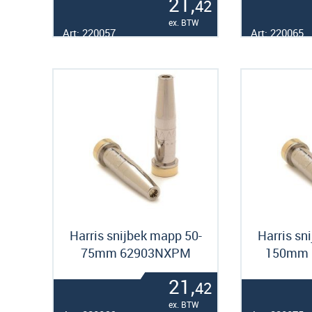
21,
42
ex. BTW
Art: 220057
Art: 220065
Harris snijbek mapp 50-
Harris sn
75mm 62903NXPM
150mm 
21,
42
ex. BTW