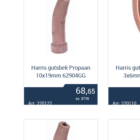
Harris gutsbek Propaan
Harris gu
10x19mm 62904GG
3x6m
68,
65
ex. BTW
Art: 220122
Art: 220110