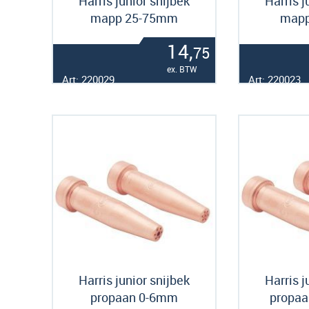
Harris junior snijbek
Harris j
mapp 25-75mm
map
14,
75
ex. BTW
Art: 220029
Art: 220023
Harris junior snijbek
Harris j
propaan 0-6mm
propa