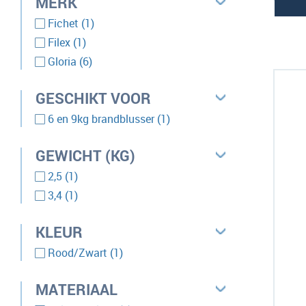
MERK
product
Fichet
1
product
Filex
1
producten
Gloria
6
GESCHIKT VOOR
product
6 en 9kg brandblusser
1
GEWICHT (KG)
product
2,5
1
product
3,4
1
KLEUR
product
Rood/Zwart
1
MATERIAAL