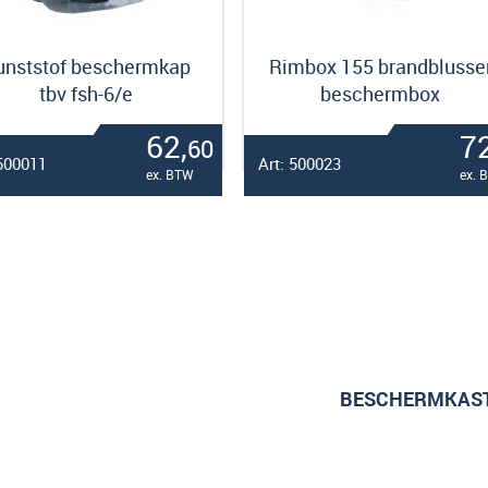
unststof beschermkap
Rimbox 155 brandblusse
tbv fsh-6/e
beschermbox
62,
72
60
 500011
Art: 500023
ex. BTW
ex. 
BESCHERMKAS