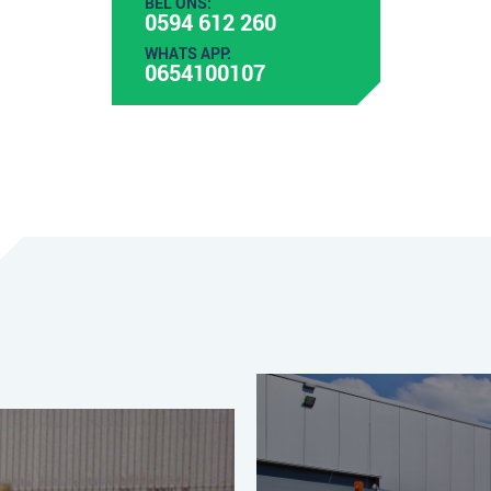
BEL ONS:
0594 612 260
WHATS APP:
0654100107