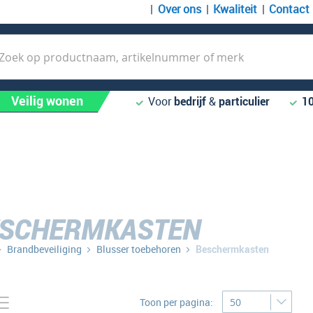
Over ons
Kwaliteit
Contact
k
Veilig wonen
Voor
bedrijf
&
particulier
1
SCHERMKASTEN
Brandbeveiliging
Blusser toebehoren
Beschermkasten
Tonen
to-
Lijst
Toon per pagina:
bel