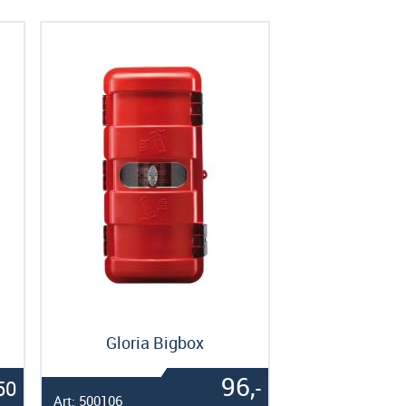
Gloria Bigbox
96,
50
-
Art: 500106