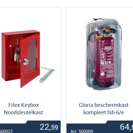
als
Filex Keybox
Gloria beschermkast
Noodsleutelkast
kompleet fsh-6/e
22,
64,
59
 500027
Art: 500009