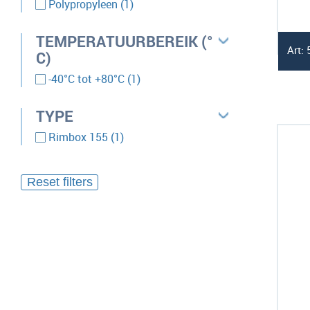
product
Polypropyleen
1
TEMPERATUURBEREIK (°
Art:
C)
product
-40°C tot +80°C
1
TYPE
product
Rimbox 155
1