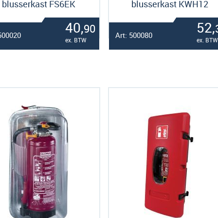
blusserkast FS6EK
blusserkast KWH12
40,
52,
90
 500020
Art: 500080
ex. BTW
ex. BTW