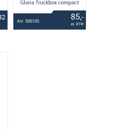
Gloria Truckbox compact
85,
32
-
Art: 500105
ex. BTW