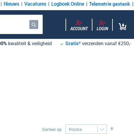
Nieuws
Vacatures
Logboek Online
Telemetrie gastank
ACCOUNT
LOGIN
Zoek
00%
kwaliteit & veiligheid
Gratis*
verzenden vanaf €250,-
Desc
Sorteer op