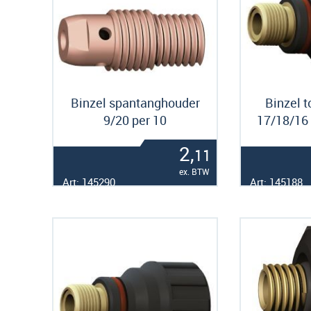
Binzel spantanghouder
Binzel t
9/20 per 10
17/18/16
2,
11
ex. BTW
Art: 145290
Art: 145188