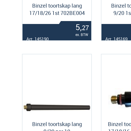
Binzel toortskap lang
Binzel t
17/18/26 1st 702BE004
9/20 1
5,
27
ex. BTW
Art: 145190
Art: 145169
Binzel toortskap lang
Binzel to