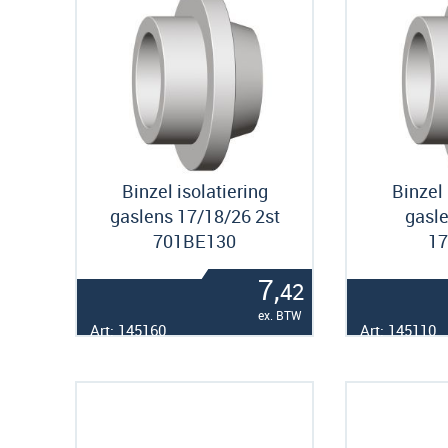
Binzel isolatiering
Binzel 
gaslens 17/18/26 2st
gasl
701BE130
17
7,
42
ex. BTW
Art: 145160
Art: 145110