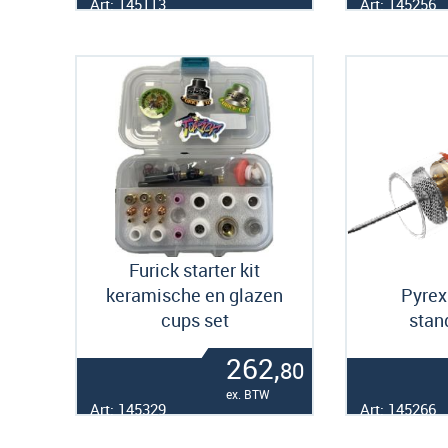
Art: 145113
Art: 145256
Furick starter kit
keramische en glazen
Pyrex
cups set
stan
262,
80
ex. BTW
Art: 145329
Art: 145266