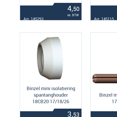
4,
50
ex. BTW
Art: 145293
Art: 145115
Binzel mini isolatiering
spantanghouder
Binzel m
18CB20 17/18/26
17
3,
53