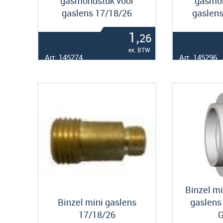
gasmondstuk voor
gasmon
gaslens 17/18/26
gaslens
1,
26
ex. BTW
Art: 145274
Art: 145296
Binzel mi
Binzel mini gaslens
gaslens
17/18/26