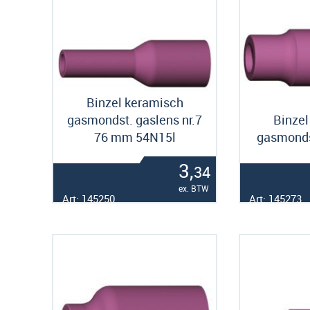
Binzel keramisch
gasmondst. gaslens nr.7
Binzel
76 mm 54N15l
gasmonds
3,
34
ex. BTW
Art: 145250
Art: 145273