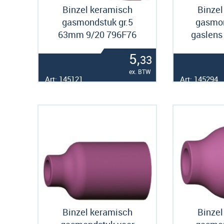
Binzel keramisch
Binzel
gasmondstuk gr.5
gasmon
63mm 9/20 796F76
gaslens 
5,
33
ex. BTW
Art: 145121
Art: 145294
Binzel keramisch
Binzel