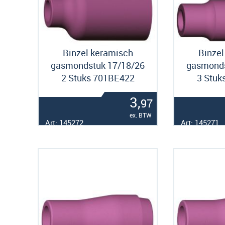
Binzel keramisch
Binzel
gasmondstuk 17/18/26
gasmonds
2 Stuks 701BE422
3 Stuk
3,
97
ex. BTW
Art: 145272
Art: 145271