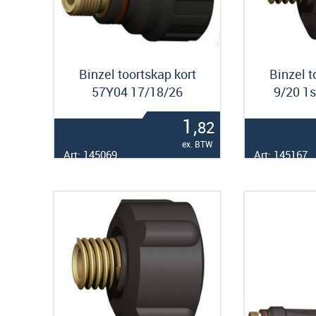
Binzel toortskap kort
Binzel t
57Y04 17/18/26
9/20 1
1,
82
ex. BTW
Art: 145069
Art: 145167