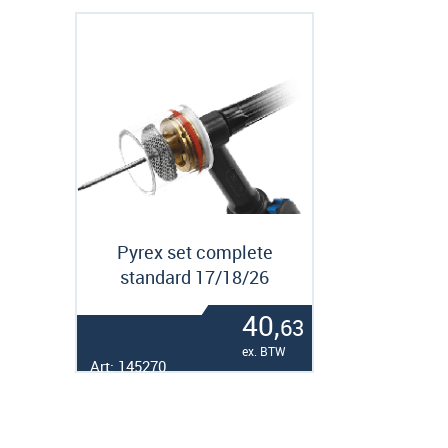
Pyrex set complete
standard 17/18/26
40,
63
ex. BTW
Art: 145270