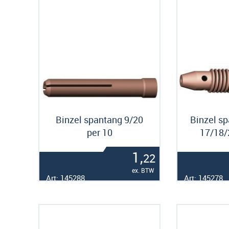
Binzel spantang 9/20
Binzel s
per 10
17/18/
1,
22
ex. BTW
Art: 145288
Art: 145278