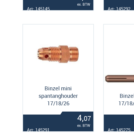
ex. BTW
Art: 145145
Art: 145292
Binzel mini
spantanghouder
Binze
17/18/26
17/18/
4,
07
ex. BTW
Art: 145291
Art: 145275