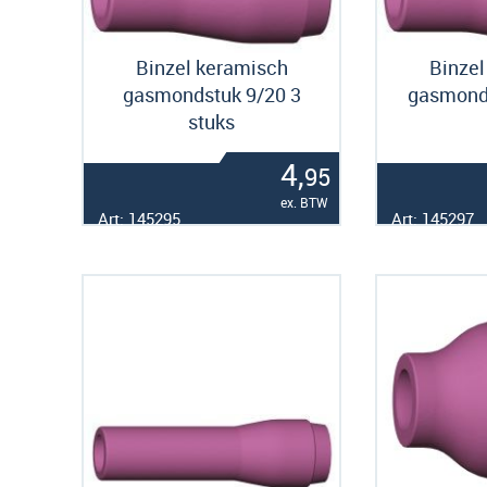
Binzel keramisch
Binzel
gasmondstuk 9/20 3
gasmonds
stuks
4,
95
ex. BTW
Art: 145295
Art: 145297