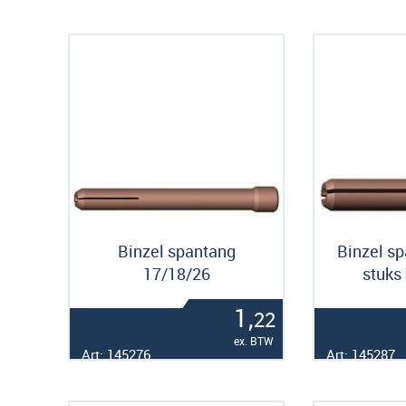
Binzel spantang
Binzel sp
17/18/26
stuks
1,
22
ex. BTW
Art: 145276
Art: 145287