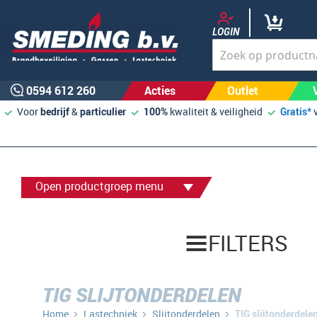
LOGIN
0594 612 260
Acties
Outlet
Voor
bedrijf
&
particulier
100%
kwaliteit & veiligheid
Gratis*
Open productgroep menu
FILTERS
TIG SLIJTONDERDELEN
Home
Lastechniek
Slijtonderdelen
TIG slijtonderdele