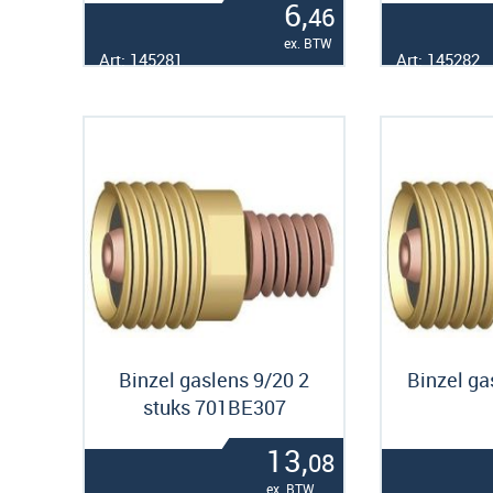
6,
46
ex. BTW
Art: 145281
Art: 145282
Binzel gaslens 9/20 2
Binzel ga
stuks 701BE307
13,
08
ex. BTW