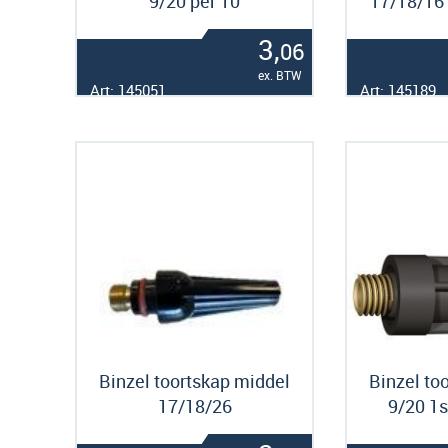
9/20 per 10
17/18/16
3,
06
ex. BTW
Art: 145051
Art: 145189
Binzel toortskap middel
Binzel to
17/18/26
9/20 1