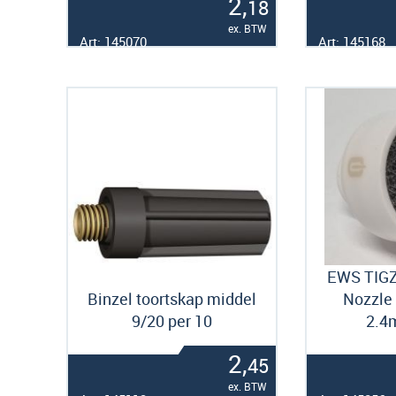
2,
18
ex. BTW
Art: 145070
Art: 145168
EWS TIG
Binzel toortskap middel
Nozzle 
9/20 per 10
2.4
2,
45
ex. BTW