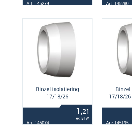
Art: 145279
Art: 145280
Binzel isolatiering
Binzel 
17/18/26
17/18/26
1,
21
ex. BTW
Art: 145074
Art: 145195