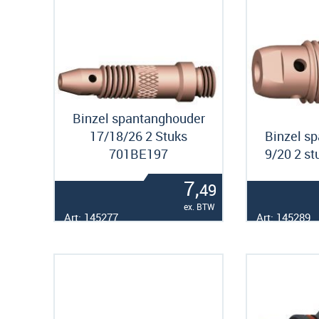
Binzel spantanghouder
17/18/26 2 Stuks
Binzel s
701BE197
9/20 2 s
7,
49
ex. BTW
Art: 145277
Art: 145289