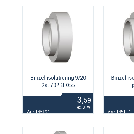
Binzel isolatiering 9/20
Binzel is
2st 702BE055
p
3,
59
ex. BTW
Art: 145194
Art: 145114