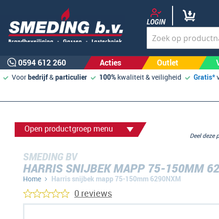
LOGIN
0594 612 260
Acties
Outlet
Voor
bedrijf
&
particulier
100%
kwaliteit & veiligheid
Gratis*
Open productgroep menu
Deel deze
SMEDING BV
HARRIS SNIJBEK MAPP 75-150MM 6
Home
Harris snijbek mapp 75-150mm 6290NXM
0 reviews
Ga