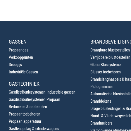
GASSEN
BRANDBEVEILIGIN
Propaangas
Draagbare blustoestellen
Verkooppunten
Verrijdbare blustoestellen
Droogijs
Gloria Blussystemen
Industriële Gassen
Blusser toebehoren
Brandslanghaspels & has
GASTECHNIEK
Pictogrammen
Gasdistributiesystemen Industriële gassen
Automatische blusinstalla
Gasdistributiesystemen Propaan
Branddekens
Reduceren & onderdelen
Droge blusleidingen & B
Propaantoebehoren
Nood- & Vluchtwegverlich
Propaan apparatuur
Brandmelders
Gasflesopslag & cilinderwagens
Vlamdovende afvalbakke