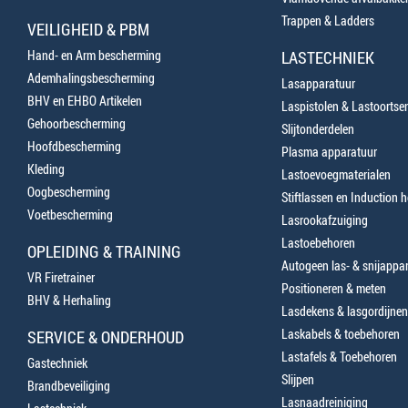
Trappen & Ladders
VEILIGHEID & PBM
Hand- en Arm bescherming
LASTECHNIEK
Ademhalingsbescherming
Lasapparatuur
BHV en EHBO Artikelen
Laspistolen & Lastoortse
Gehoorbescherming
Slijtonderdelen
Hoofdbescherming
Plasma apparatuur
Kleding
Lastoevoegmaterialen
Oogbescherming
Stiftlassen en Induction 
Voetbescherming
Lasrookafzuiging
Lastoebehoren
OPLEIDING & TRAINING
Autogeen las- & snijappa
VR Firetrainer
Positioneren & meten
BHV & Herhaling
Lasdekens & lasgordijnen
Laskabels & toebehoren
SERVICE & ONDERHOUD
Lastafels & Toebehoren
Gastechniek
Slijpen
Brandbeveiliging
Lasnaadreiniging