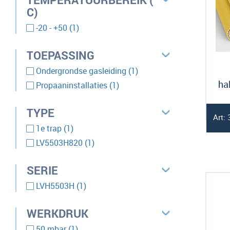
C)
product
-20 - +50
1
TOEPASSING
product
Ondergrondse gasleiding
1
product
ha
Propaaninstallaties
1
TYPE
Art:
product
1e trap
1
product
LV5503H820
1
SERIE
product
LVH5503H
1
WERKDRUK
product
50 mbar
1