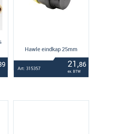
s
Hawle eindkap 25mm
21,
39
86
Art: 315357
ex. BTW