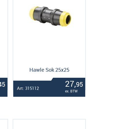
Hawle Sok 25x25
27,
45
95
Art: 315112
ex. BTW