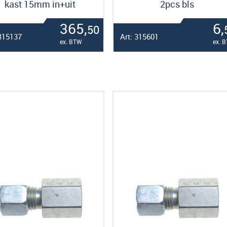
kast 15mm in+uit
2pcs bls
365,
6,
50
 315137
Art: 315601
ex. BTW
ex. 