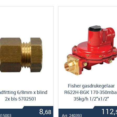
als
Fisher gasdrukegelaar
ndfitting 6/8mm x blind
R622H-BGK 170-350mba
2x bls 5702501
35kg/h 1/2"x1/2"
8,
112,
68
 315003
Art: 240393