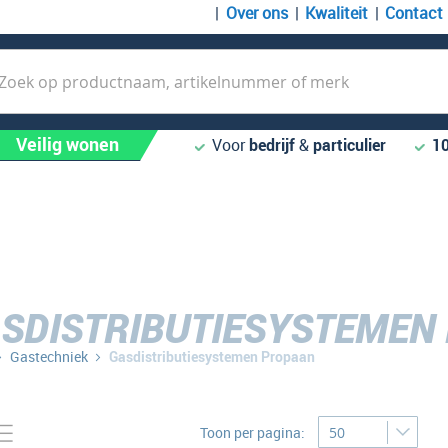
Over ons
Kwaliteit
Contact
k
Veilig wonen
Voor
bedrijf
&
particulier
1
SDISTRIBUTIESYSTEMEN
Gastechniek
Gasdistributiesystemen Propaan
Tonen
to-
Lijst
Toon per pagina:
bel