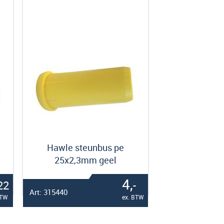
Hawle steunbus pe
25x2,3mm geel
4,
22
-
Art: 315440
BTW
ex. BTW