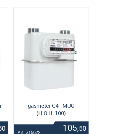
r
gasmeter G4 - MUG
(H.O.H. 100)
105,
50
50
Art: 315622