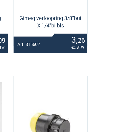
g
Gimeg verloopring 3/8"bui
s
X 1/4"bi bls
3,
09
26
Art: 315602
BTW
ex. BTW