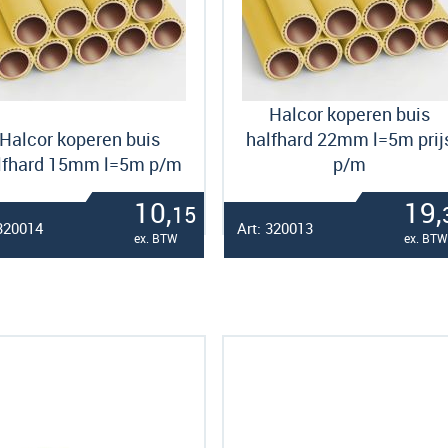
Halcor koperen buis
Halcor koperen buis
halfhard 22mm l=5m prij
lfhard 15mm l=5m p/m
p/m
10,
19,
15
 320014
Art: 320013
ex. BTW
ex. BTW