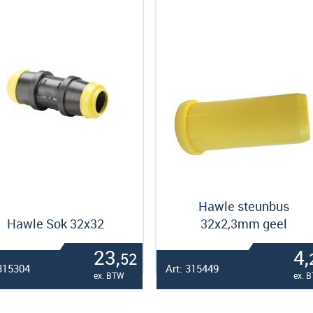
Hawle steunbus
Hawle Sok 32x32
32x2,3mm geel
23,
4,
52
 315304
Art: 315449
ex. BTW
ex. 