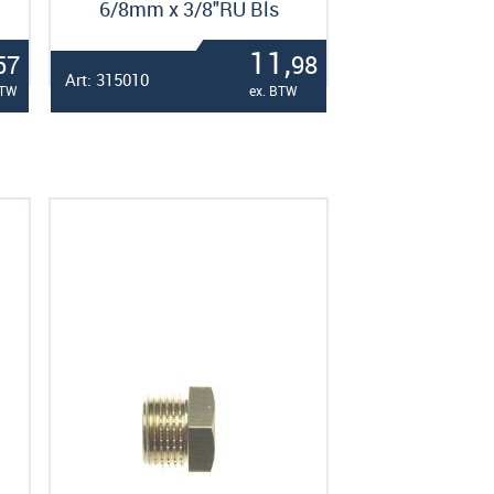
6/8mm x 3/8"RU Bls
11,
57
98
Art: 315010
BTW
ex. BTW