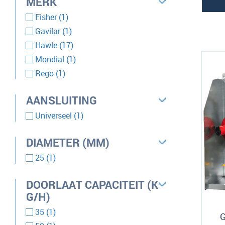
MERK
product
Fisher
1
product
Gavilar
1
producten
Hawle
17
product
Mondial
1
product
Rego
1
AANSLUITING
product
Universeel
1
DIAMETER (MM)
product
25
1
DOORLAAT CAPACITEIT (K
G/H)
product
35
1
G
product