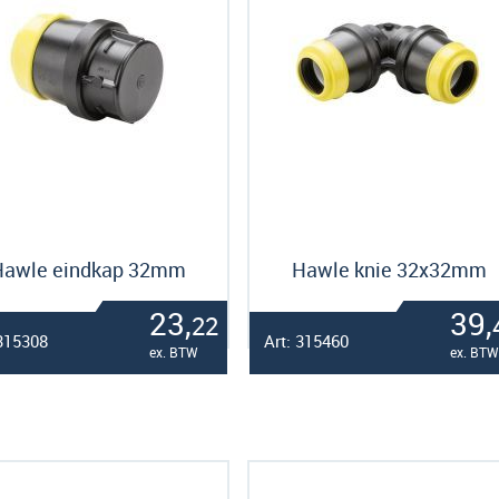
Hawle eindkap 32mm
Hawle knie 32x32mm
23,
39,
22
 315308
Art: 315460
ex. BTW
ex. BTW