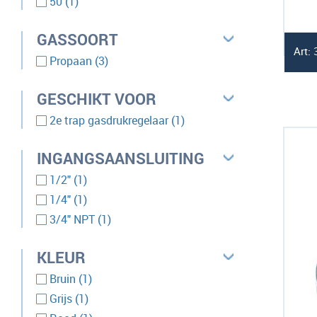
50
1
GASSOORT
Art:
producten
Propaan
3
GESCHIKT VOOR
product
2e trap gasdrukregelaar
1
INGANGSAANSLUITING
product
1/2"
1
product
1/4"
1
product
3/4" NPT
1
KLEUR
product
Bruin
1
product
Grijs
1
product