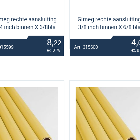
meg rechte aansluiting
Gimeg rechte aansluitin
4 inch binnen X 6/8bls
3/8 inch binnen X 6/8 bl
8,
4,
22
 315599
Art: 315600
ex. BTW
ex. 