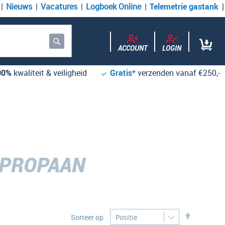
Nieuws
Vacatures
Logboek Online
Telemetrie gastank
ACCOUNT
LOGIN
Zoek
00%
kwaliteit & veiligheid
Gratis*
verzenden vanaf €250,-
 PROPAAN
Desc
Sorteer op