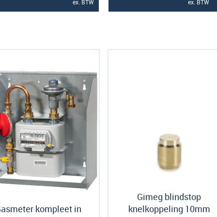
ex. BTW
ex. BTW
Gimeg blindstop
asmeter kompleet in
knelkoppeling 10mm