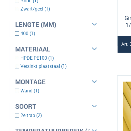
Rood
1
product
Zwart/geel
1
Gi
LENGTE (MM)
1/
product
400
1
Art:
MATERIAAL
product
HPDE PE100
1
product
Verzinkt plaatstaal
1
MONTAGE
product
Wand
1
SOORT
producten
2e trap
2
TEMPERATUURBEREIK (°