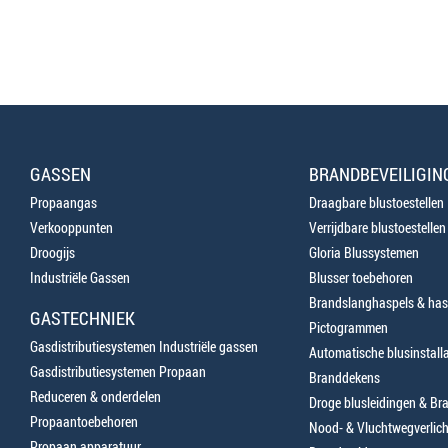
GASSEN
BRANDBEVEILIGIN
Propaangas
Draagbare blustoestellen
Verkooppunten
Verrijdbare blustoestellen
Droogijs
Gloria Blussystemen
Industriële Gassen
Blusser toebehoren
Brandslanghaspels & has
GASTECHNIEK
Pictogrammen
Gasdistributiesystemen Industriële gassen
Automatische blusinstalla
Gasdistributiesystemen Propaan
Branddekens
Reduceren & onderdelen
Droge blusleidingen & B
Propaantoebehoren
Nood- & Vluchtwegverlich
Propaan apparatuur