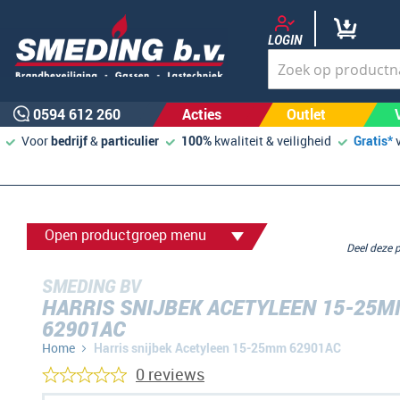
LOGIN
0594 612 260
Acties
Outlet
Voor
bedrijf
&
particulier
100%
kwaliteit & veiligheid
Gratis*
Open productgroep menu
Deel deze
SMEDING BV
HARRIS SNIJBEK ACETYLEEN 15-25
62901AC
Home
Harris snijbek Acetyleen 15-25mm 62901AC
0 reviews