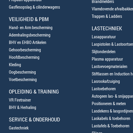
Brandmelders
Gasflesopslag & cilinderwagens
Vlamdovende afvalbakke
Trappen & Ladders
VEILIGHEID & PBM
Hand- en Arm bescherming
LASTECHNIEK
Ademhalingsbescherming
Lasapparatuur
BHV en EHBO Artikelen
Laspistolen & Lastoortse
Gehoorbescherming
Slijtonderdelen
Hoofdbescherming
Plasma apparatuur
Kleding
Lastoevoegmaterialen
Oogbescherming
Stiftlassen en Induction 
Voetbescherming
Lasrookafzuiging
Lastoebehoren
OPLEIDING & TRAINING
Autogeen las- & snijappa
VR Firetrainer
Positioneren & meten
BHV & Herhaling
Lasdekens & lasgordijnen
Laskabels & toebehoren
SERVICE & ONDERHOUD
Lastafels & Toebehoren
Gastechniek