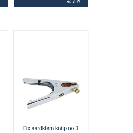
ex. BTW
Fix aardklem knijp no.3