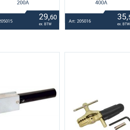
200A
400A
29,
35,
60
 205015
Art: 205016
ex. BTW
ex. BTW