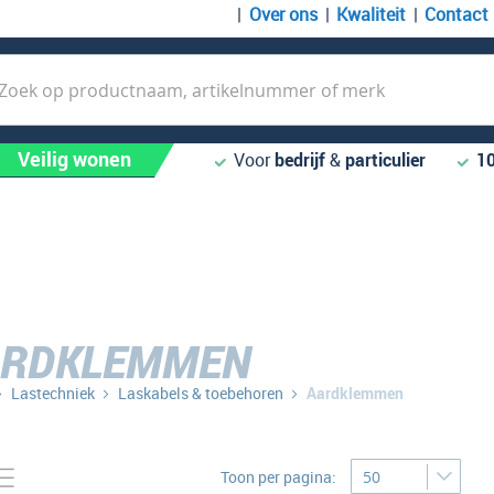
Over ons
Kwaliteit
Contact
k
Veilig wonen
Voor
bedrijf
&
particulier
1
ARDKLEMMEN
Lastechniek
Laskabels & toebehoren
Aardklemmen
Tonen
to-
Lijst
Toon per pagina:
bel