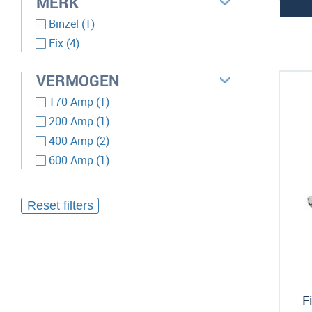
MERK
product
Binzel
1
producten
Fix
4
VERMOGEN
product
170 Amp
1
product
200 Amp
1
producten
400 Amp
2
product
600 Amp
1
F