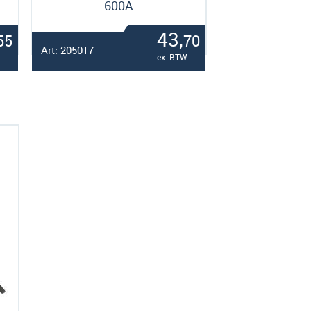
600A
43,
55
70
Art: 205017
ex. BTW