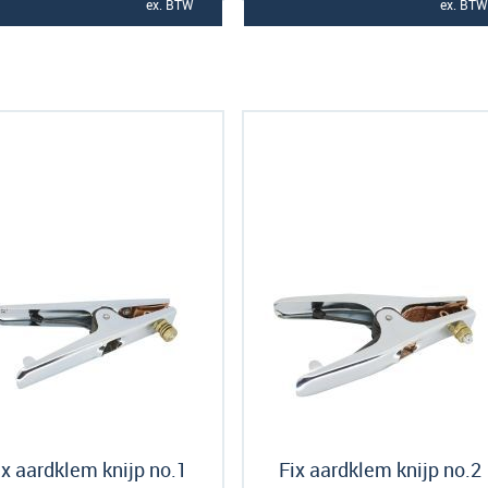
ex. BTW
ex. BTW
ix aardklem knijp no.1
Fix aardklem knijp no.2