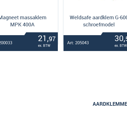
Magneet massaklem
Weldsafe aardklem G-60
MPK 400A
schroefmodel
21,
30,
97
 200033
Art: 205043
ex. BTW
ex. BTW
AARDKLEMM