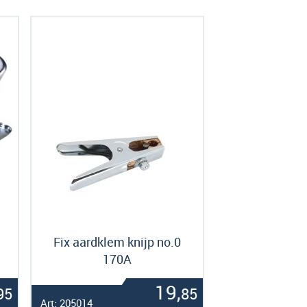
Fix aardklem knijp no.0
170A
19,
95
85
Art: 205014