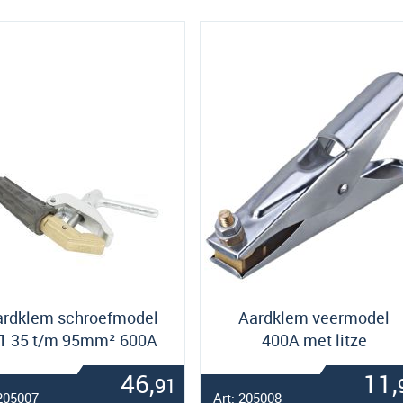
als
ardklem schroefmodel
Aardklem veermodel
-1 35 t/m 95mm² 600A
400A met litze
46,
11,
91
 205007
Art: 205008