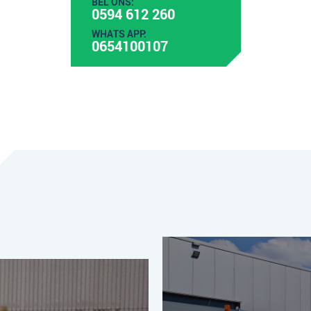
BEL ONS:
0594 612 260
WHATS APP:
0654100107