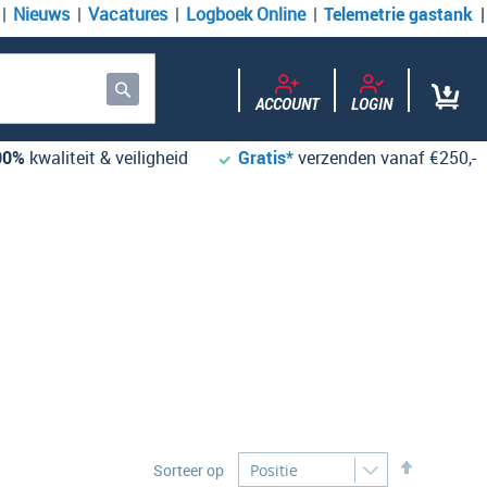
Nieuws
Vacatures
Logboek Online
Telemetrie gastank
ACCOUNT
LOGIN
Zoek
00%
kwaliteit & veiligheid
Gratis*
verzenden vanaf €250,-
Desc
Sorteer op