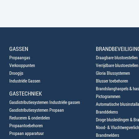
GASSEN
BRANDBEVEILIGIN
Propaangas
Draagbare blustoestellen
Verkooppunten
Verrijdbare blustoestellen
Droogijs
Gloria Blussystemen
Industriële Gassen
Blusser toebehoren
Brandslanghaspels & has
GASTECHNIEK
Pictogrammen
Gasdistributiesystemen Industriële gassen
Automatische blusinstalla
Gasdistributiesystemen Propaan
Branddekens
Reduceren & onderdelen
Droge blusleidingen & B
Propaantoebehoren
Nood- & Vluchtwegverlich
Propaan apparatuur
Brandmelders