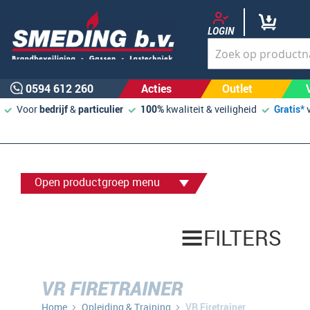
LOGIN
0594 612 260
Acties
Outlet
Voor
bedrijf
&
particulier
100%
kwaliteit & veiligheid
Gratis*
Open productgroep menu
FILTERS
VR FIRETRAINER
Home
Opleiding & Training
VR Firetrainer