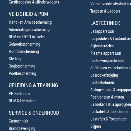
Gasflesopslag & cilinderwagens
Vlamdovende afvalbakke
Trappen & Ladders
VEILIGHEID & PBM
Hand- en Arm bescherming
LASTECHNIEK
Ademhalingsbescherming
Lasapparatuur
BHV en EHBO Artikelen
Laspistolen & Lastoortse
Gehoorbescherming
Slijtonderdelen
Hoofdbescherming
Plasma apparatuur
Kleding
Lastoevoegmaterialen
Oogbescherming
Stiftlassen en Induction 
Voetbescherming
Lasrookafzuiging
Lastoebehoren
OPLEIDING & TRAINING
Autogeen las- & snijappa
VR Firetrainer
Positioneren & meten
BHV & Herhaling
Lasdekens & lasgordijnen
Laskabels & toebehoren
SERVICE & ONDERHOUD
Lastafels & Toebehoren
Gastechniek
Slijpen
Brandbeveiliging