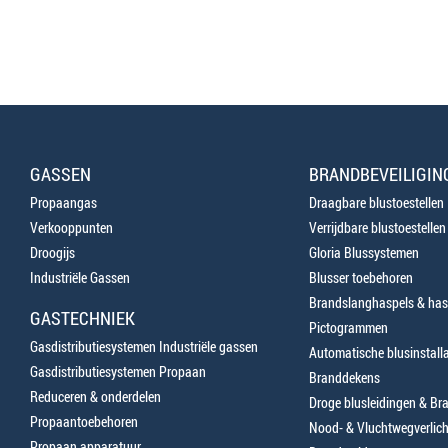
GASSEN
BRANDBEVEILIGIN
Propaangas
Draagbare blustoestellen
Verkooppunten
Verrijdbare blustoestellen
Droogijs
Gloria Blussystemen
Industriële Gassen
Blusser toebehoren
Brandslanghaspels & has
GASTECHNIEK
Pictogrammen
Gasdistributiesystemen Industriële gassen
Automatische blusinstalla
Gasdistributiesystemen Propaan
Branddekens
Reduceren & onderdelen
Droge blusleidingen & B
Propaantoebehoren
Nood- & Vluchtwegverlich
Propaan apparatuur