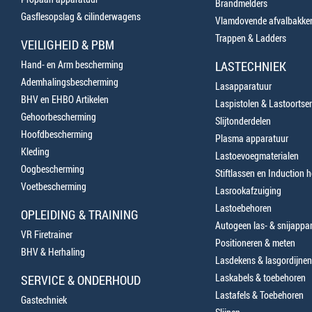
Brandmelders
Gasflesopslag & cilinderwagens
Vlamdovende afvalbakke
Trappen & Ladders
VEILIGHEID & PBM
Hand- en Arm bescherming
LASTECHNIEK
Ademhalingsbescherming
Lasapparatuur
BHV en EHBO Artikelen
Laspistolen & Lastoortse
Gehoorbescherming
Slijtonderdelen
Hoofdbescherming
Plasma apparatuur
Kleding
Lastoevoegmaterialen
Oogbescherming
Stiftlassen en Induction 
Voetbescherming
Lasrookafzuiging
Lastoebehoren
OPLEIDING & TRAINING
Autogeen las- & snijappa
VR Firetrainer
Positioneren & meten
BHV & Herhaling
Lasdekens & lasgordijnen
Laskabels & toebehoren
SERVICE & ONDERHOUD
Lastafels & Toebehoren
Gastechniek