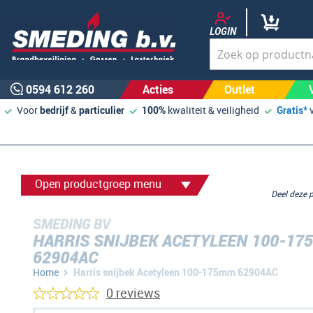
LOGIN
0594 612 260
Acties
Outlet
Voor
bedrijf
&
particulier
100%
kwaliteit & veiligheid
Gratis*
Open productgroep menu
Deel deze
SMEDING BV
HARRIS SNIJBEK ACETYLEEN 100-1
62904AC
Home
Harris snijbek Acetyleen 100-175mm 62904AC
0 reviews