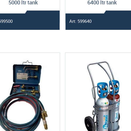
5000 ltr tank
6400 ltr tank
 599500
Art: 599640