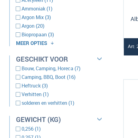
Acetyleen
11
product
Ammoniak
1
producten
Argon Mix
3
Al
producten
Argon
20
producten
Biopropaan
3
MEER OPTIES
Art:
producten
Butaan/Propaan
4
GESCHIKT VOOR
producten
Butaan
4
product
producten
Cool R744
1
Bouw, Camping, Horeca
7
product
producten
Formeer
1
Camping, BBQ, Boot
16
producten
producten
Formeergas
3
Heftruck
3
producten
product
Helium
12
Verhitten
1
product
product
Isobutaan
1
solderen en verhitten
1
producten
Koolzuur R744
3
GEWICHT (KG)
producten
Koolzuur
16
producten
product
Lucht
5
0,256
1
producten
product
Propaan/Butaan
2
0,257
1