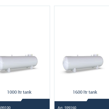
als
1000 ltr tank
1600 ltr tank
 599100
Art: 599160