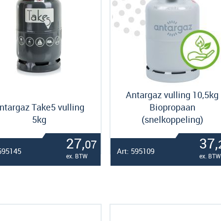
Antargaz vulling 10,5kg
ntargaz Take5 vulling
Biopropaan
5kg
(snelkoppeling)
27,
37,
07
 595145
Art: 595109
ex. BTW
ex. BTW