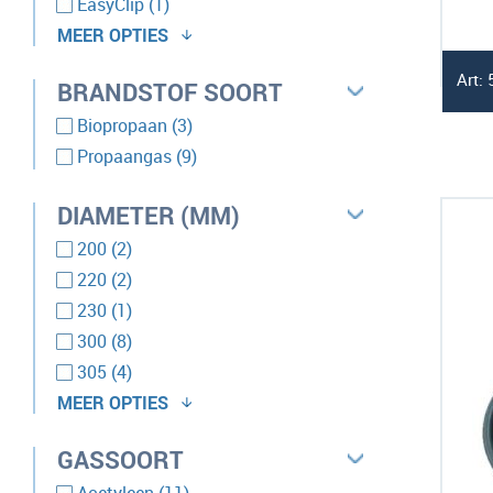
product
EasyClip
1
MEER OPTIES
product
Hansen Snelkoppeling
1
Art:
BRANDSTOF SOORT
product
Hansun snelkoppeling
1
producten
producten
POL
3
Biopropaan
3
product
producten
Prikbus
1
Propaangas
9
product
Vulbuis
1
DIAMETER (MM)
producten
clip-on
2
producten
200
2
producten
220
2
product
230
1
producten
300
8
producten
305
4
MEER OPTIES
producten
400
2
GASSOORT
product
246
1
producten
producten
1250
5