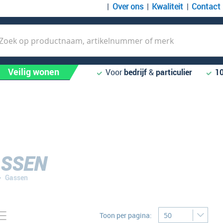
Over ons
Kwaliteit
Contact
k
Veilig wonen
Voor
bedrijf
&
particulier
1
SSEN
Gassen
Tonen
to-
Lijst
Toon per pagina:
bel