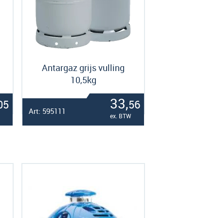
g
Antargaz grijs vulling
10,5kg
33,
05
56
Art: 595111
ex. BTW