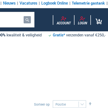
Nieuws
Vacatures
Logboek Online
Telemetrie gastank
ACCOUNT
LOGIN
Zoek
00%
kwaliteit & veiligheid
Gratis*
verzenden vanaf €250,-
Desc
Sorteer op