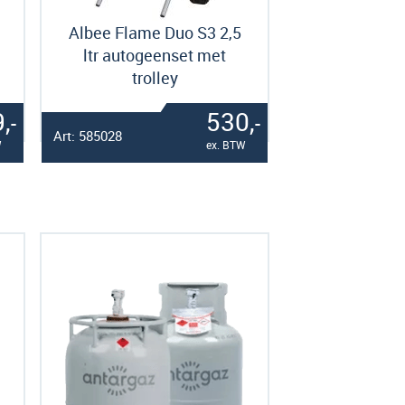
Albee Flame Duo S3 2,5
ltr autogeenset met
trolley
,
530,
-
-
Art: 585028
W
ex. BTW