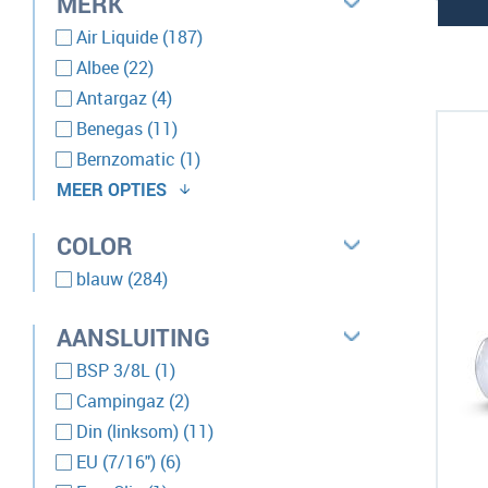
MERK
producten
Air Liquide
187
producten
Albee
22
producten
Antargaz
4
producten
Benegas
11
product
Bernzomatic
1
MEER OPTIES
producten
Campingaz
7
COLOR
producten
Carboglace®
2
producten
producten
Climalife
16
blauw
284
producten
Coleman
2
AANSLUITING
product
Kemper
1
producten
product
Smeding
11
BSP 3/8L
1
producten
producten
sievert
10
Campingaz
2
producten
Din (linksom)
11
producten
EU (7/16")
6