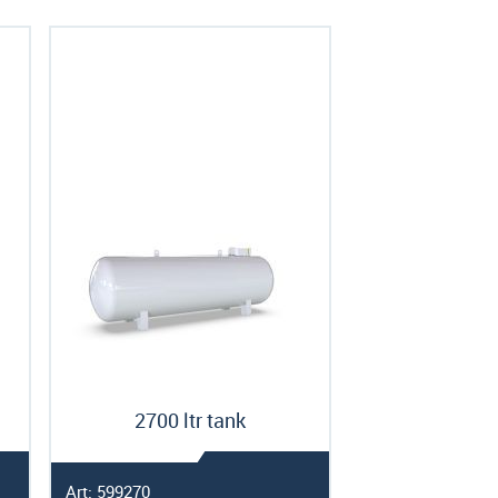
2700 ltr tank
Art: 599270