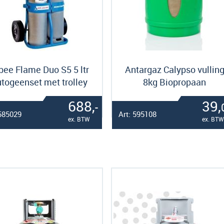
bee Flame Duo S5 5 ltr
Antargaz Calypso vullin
togeenset met trolley
8kg Biopropaan
688,
39,
-
 585029
Art: 595108
ex. BTW
ex. BTW