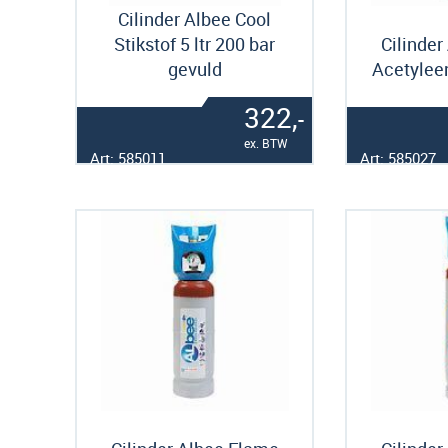
Cilinder Albee Cool
Stikstof 5 ltr 200 bar
Cilinder
gevuld
Acetyleen
322,
-
ex. BTW
Art: 585011
Art: 585027