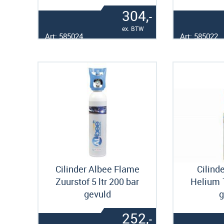
304,
-
ex. BTW
Art: 585024
Art: 585022
Cilinder Albee Flame
Cilind
Zuurstof 5 ltr 200 bar
Helium 1
gevuld
g
252,
-