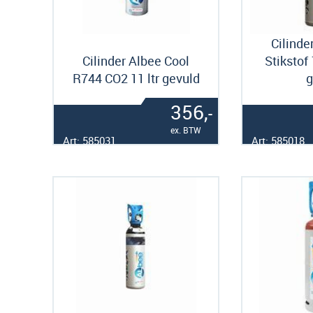
Cilinde
Cilinder Albee Cool
Stikstof 
R744 CO2 11 ltr gevuld
g
356,
-
ex. BTW
Art: 585031
Art: 585018