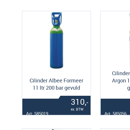
Cilinde
Cilinder Albee Formeer
Argon 1
11 ltr 200 bar gevuld
g
310,
-
ex. BTW
Art: 585019
Art: 585056