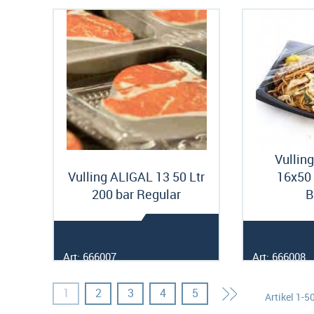
Vullin
Vulling ALIGAL 13 50 Ltr
16x50 
200 bar Regular
B
Art: 666007
Art: 666008
Pagina
Pagina
Pagina
Pagina
Pagina
Pagina
Volgende
U lees momenteel pagina
1
2
3
4
5
Artikel
1
-
5