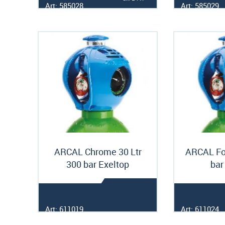
Art: 585028
Art: 585029
ARCAL Chrome 30 Ltr
ARCAL For
300 bar Exeltop
bar
Art: 611019
Art: 611024