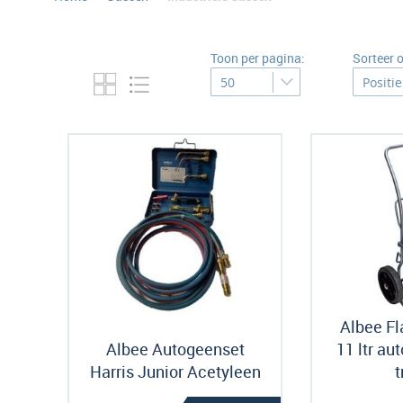
Toon per pagina:
Sorteer 
Albee F
Albee Autogeenset
11 ltr au
Harris Junior Acetyleen
t