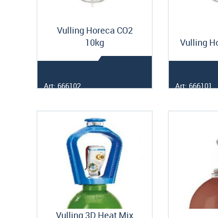
Vulling Horeca CO2
10kg
Vulling H
Art: 666102
Art: 666101
Vulling 3D Heat Mix