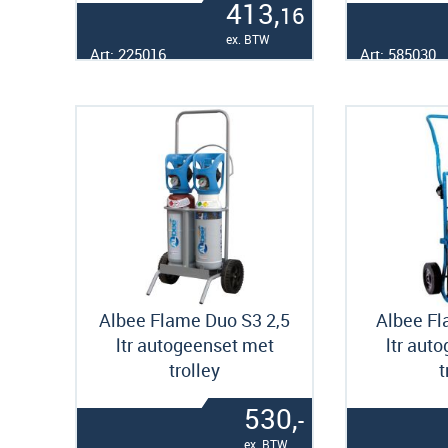
413,
16
ex. BTW
Art: 225016
Art: 585030
Albee Flame Duo S3 2,5
Albee Fl
ltr autogeenset met
ltr aut
trolley
t
530,
-
ex. BTW