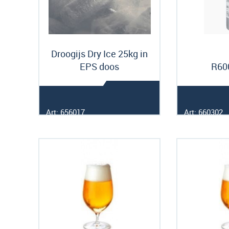
Droogijs Dry Ice 25kg in
EPS doos
R60
Art: 656017
Art: 660302