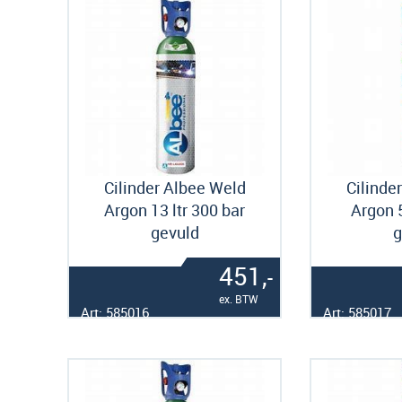
Cilinder Albee Weld
Cilinde
Argon 13 ltr 300 bar
Argon 5
gevuld
g
451,
-
ex. BTW
Art: 585016
Art: 585017