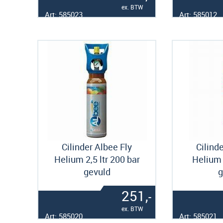
ex. BTW
Art: 585023
Art: 585012
Cilinder Albee Fly
Cilind
Helium 2,5 ltr 200 bar
Helium 
gevuld
g
251,
-
ex. BTW
Art: 585020
Art: 585021