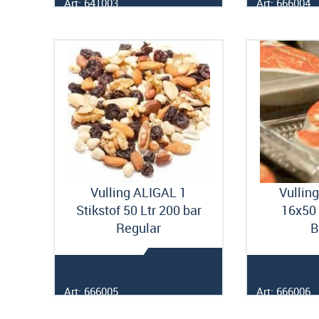
Art: 641003
Art: 666004
Vulling ALIGAL 1
Vullin
Stikstof 50 Ltr 200 bar
16x50 
Regular
B
Art: 666005
Art: 666006