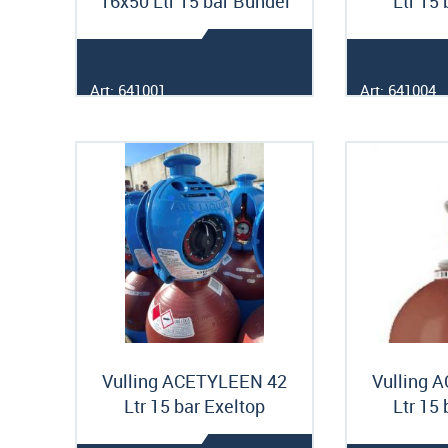
16x50 Ltr 15 bar Bundel
Ltr 15
Art: 641001
Art: 641004
Vulling ACETYLEEN 42
Vulling 
Ltr 15 bar Exeltop
Ltr 15