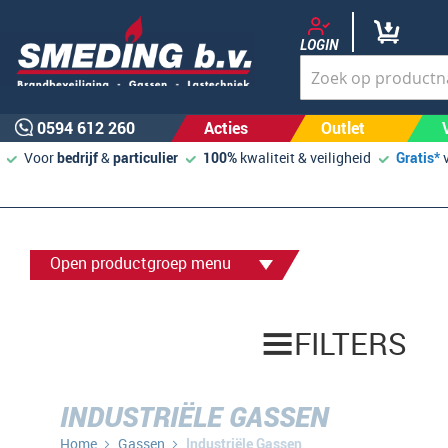
LOGIN
0594 612 260
Acties
Outlet
Voor
bedrijf
&
particulier
100%
kwaliteit & veiligheid
Gratis*
Open productgroep menu
FILTERS
INDUSTRIËLE GASSEN
Home
Gassen
Industriële Gassen