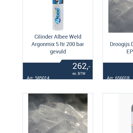
Cilinder Albee Weld
Argonmix 5 ltr 200 bar
Droogijs 
gevuld
EP
262,
-
ex. BTW
Art: 585014
Art: 656018