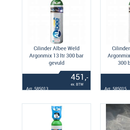
Cilinder Albee Weld
Cilinde
Argonmix 13 ltr 300 bar
Argonmix 
gevuld
300 b
451,
-
ex. BTW
Art: 585013
Art: 585015