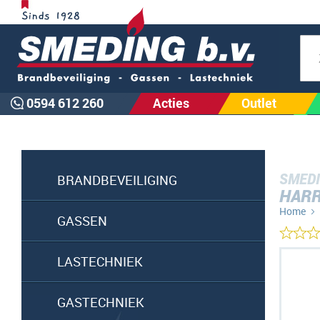
Zoe
0594 612 260
Acties
Outlet
SMEDI
BRANDBEVEILIGING
HARR
Home
GASSEN
Ga
LASTECHNIEK
naar
het
GASTECHNIEK
einde