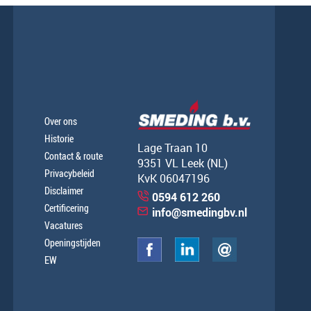
Over ons
Historie
Lage Traan 10
Contact & route
9351 VL Leek (NL)
Privacybeleid
KvK 06047196
Disclaimer
0594 612 260
Certificering
info@smedingbv.nl
Vacatures
Openingstijden
EW