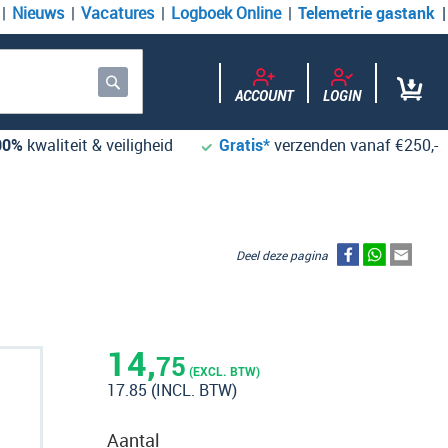
Nieuws
Vacatures
Logboek Online
Telemetrie gastank
ACCOUNT
LOGIN
Zoek
00%
kwaliteit & veiligheid
Gratis*
verzenden vanaf €250,-
Deel deze pagina
14,
75
(EXCL. BTW)
17.85
(INCL. BTW)
Aantal