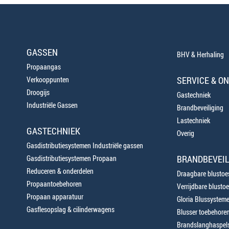
GASSEN
BHV & Herhaling
Propaangas
SERVICE & O
Verkooppunten
Droogijs
Gastechniek
Industriële Gassen
Brandbeveiliging
Lastechniek
GASTECHNIEK
Overig
Gasdistributiesystemen Industriële gassen
BRANDBEVEIL
Gasdistributiesystemen Propaan
Reduceren & onderdelen
Draagbare blustoes
Propaantoebehoren
Verrijdbare blustoe
Propaan apparatuur
Gloria Blussystem
Gasflesopslag & cilinderwagens
Blusser toebehore
Brandslanghaspels