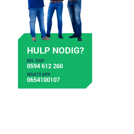
HULP NODIG?
BEL ONS:
0594 612 260
WHATS APP:
0654100107