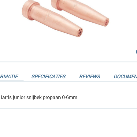
dingen-
ORMATIE
SPECIFICATIES
REVIEWS
DOCUMEN
Harris junior snijbek propaan 0-6mm
dingen-