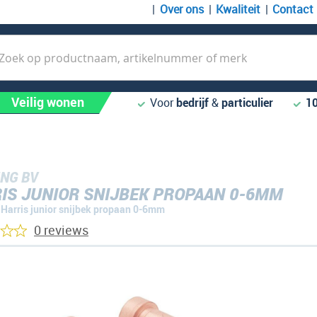
Over ons
Kwaliteit
Contact
k
Veilig wonen
Voor
bedrijf
&
particulier
1
NG BV
IS JUNIOR SNIJBEK PROPAAN 0-6MM
Harris junior snijbek propaan 0-6mm
0 reviews