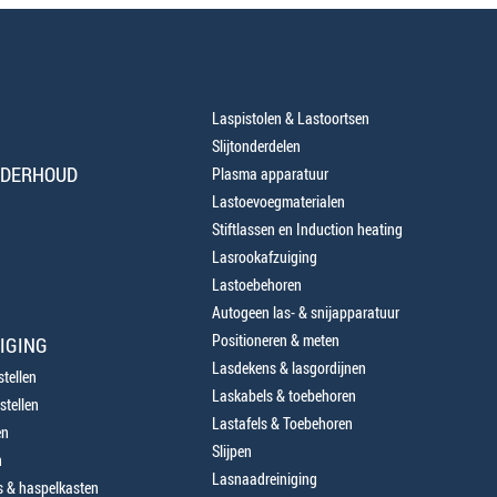
Laspistolen & Lastoortsen
Slijtonderdelen
NDERHOUD
Plasma apparatuur
Lastoevoegmaterialen
Stiftlassen en Induction heating
Lasrookafzuiging
Lastoebehoren
Autogeen las- & snijapparatuur
Positioneren & meten
IGING
Lasdekens & lasgordijnen
tellen
Laskabels & toebehoren
stellen
Lastafels & Toebehoren
en
Slijpen
n
Lasnaadreiniging
 & haspelkasten