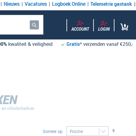
Nieuws
Vacatures
Logboek Online
Telemetrie gastank
ACCOUNT
LOGIN
Zoek
00%
kwaliteit & veiligheid
Gratis*
verzenden vanaf €250,-
KEN
- en cilinderbalken
Desc
Sorteer op