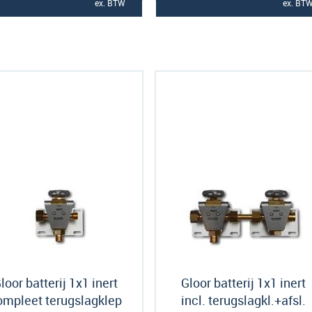
ex. BTW
ex. BT
loor batterij 1x1 inert
Gloor batterij 1x1 inert
ompleet terugslagklep
incl. terugslagkl.+afsl.