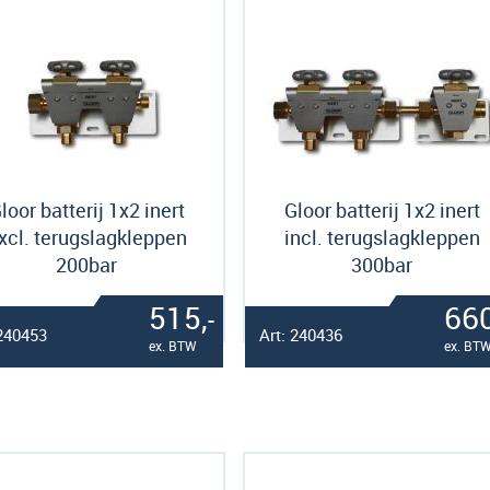
loor batterij 1x2 inert
Gloor batterij 1x2 inert
xcl. terugslagkleppen
incl. terugslagkleppen
200bar
300bar
515,
660
-
 240453
Art: 240436
ex. BTW
ex. BT