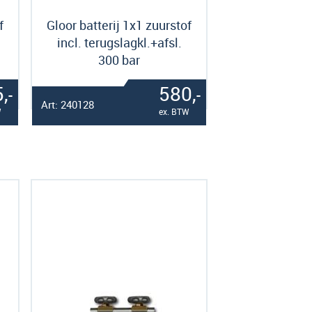
f
Gloor batterij 1x1 zuurstof
incl. terugslagkl.+afsl.
300 bar
,
580,
-
-
Art: 240128
W
ex. BTW