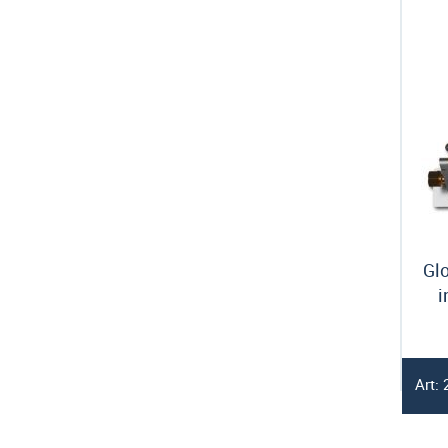
Glo
i
Art: