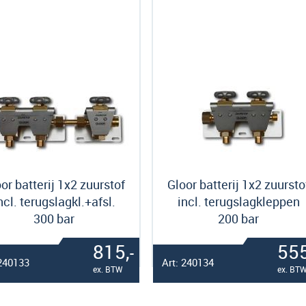
or batterij 1x2 zuurstof
Gloor batterij 1x2 zuursto
ncl. terugslagkl.+afsl.
incl. terugslagkleppen
300 bar
200 bar
815,
555
-
 240133
Art: 240134
ex. BTW
ex. BT