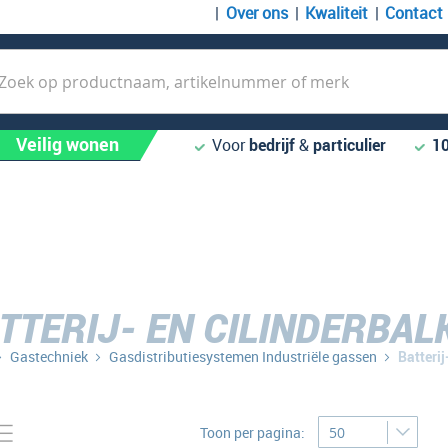
Over ons
Kwaliteit
Contact
k
Veilig wonen
Voor
bedrijf
&
particulier
1
TTERIJ- EN CILINDERBAL
Gastechniek
Gasdistributiesystemen Industriële gassen
Batterij
Tonen
to-
Lijst
Toon per pagina:
bel