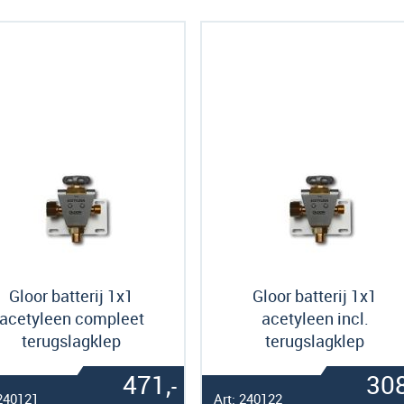
als
Gloor batterij 1x1
Gloor batterij 1x1
acetyleen compleet
acetyleen incl.
terugslagklep
terugslagklep
471,
308
-
 240121
Art: 240122