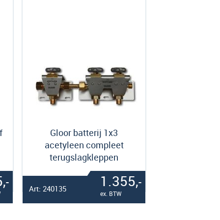
f
Gloor batterij 1x3
acetyleen compleet
terugslagkleppen
,
1.355,
-
-
Art: 240135
W
ex. BTW