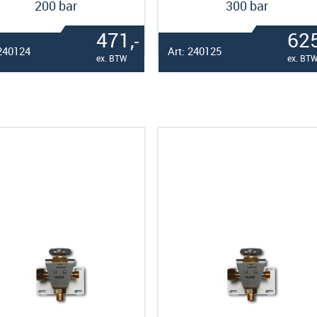
200 bar
300 bar
471,
625
-
 240124
Art: 240125
ex. BTW
ex. BT