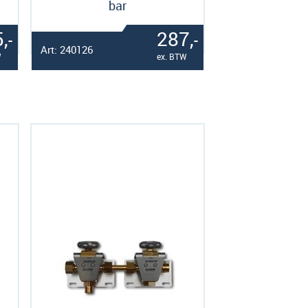
bar
,
287,
-
-
Art: 240126
W
ex. BTW