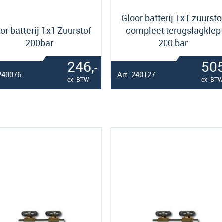
Gloor batterij 1x1 zuursto
or batterij 1x1 Zuurstof
compleet terugslagklep
200bar
200 bar
246,
505
-
 240076
Art: 240127
ex. BTW
ex. BT