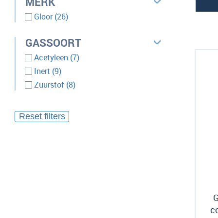
MERK
producten
Gloor
26
GASSOORT
producten
Acetyleen
7
producten
Inert
9
producten
Zuurstof
8
G
c