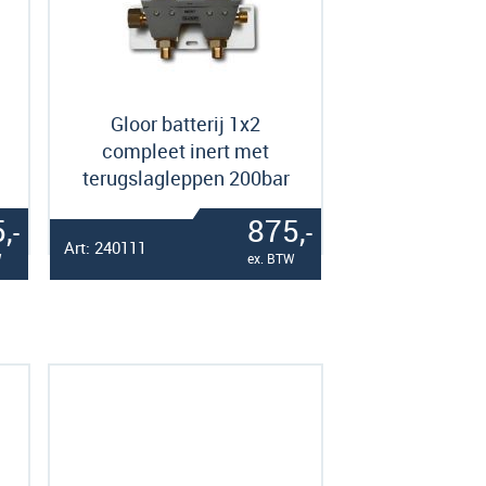
Gloor batterij 1x2
compleet inert met
terugslagleppen 200bar
,
875,
-
-
Art: 240111
W
ex. BTW