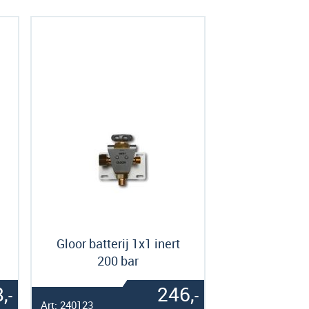
Gloor batterij 1x1 inert
200 bar
,
246,
-
-
Art: 240123