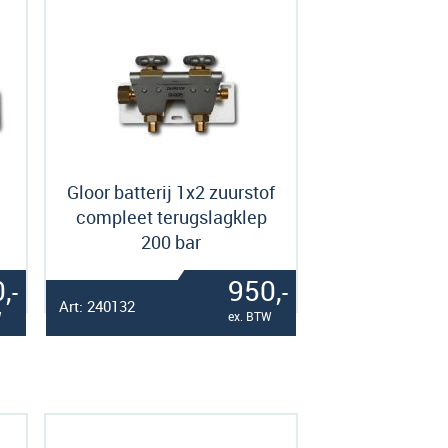
Gloor batterij 1x2 zuurstof
compleet terugslagklep
200 bar
,
950,
-
-
Art: 240132
W
ex. BTW