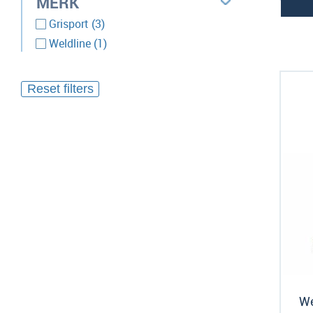
MERK
producten
Grisport
3
product
Weldline
1
We