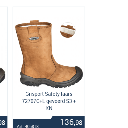
Grisport Safety laars
72707C+L gevoerd S3 +
KN
136,
98
98
Art: 405818