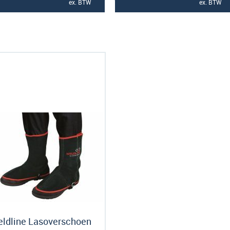
ex. BTW
ex. BTW
ldline Lasoverschoen