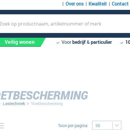
Over ons
Kwaliteit
Contact
k
Veilig wonen
Voor
bedrijf
&
particulier
1
ETBESCHERMING
Lastechniek
Voetbescherming
Tonen
to-
Lijst
Toon per pagina:
bel