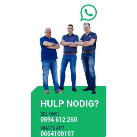
HULP NODIG?
BEL ONS:
0594 612 260
WHATS APP:
0654100107