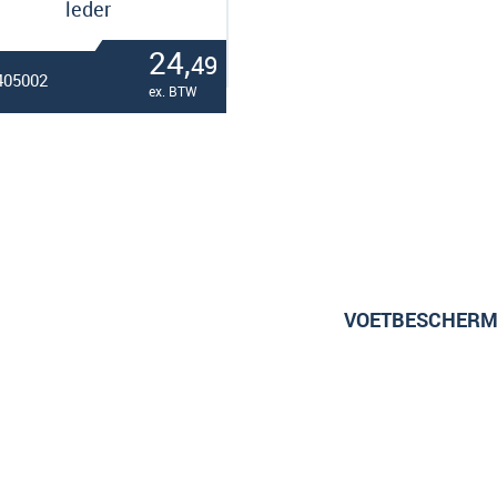
leder
24,
49
 405002
ex. BTW
VOETBESCHERM