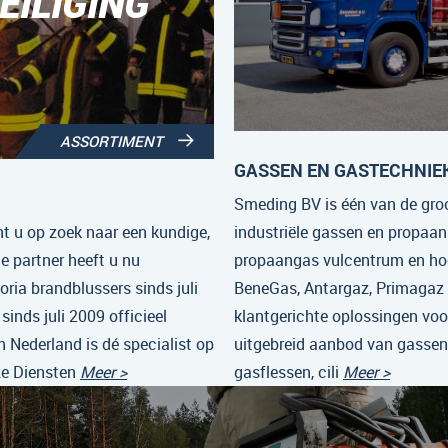
ILIGING
ASSORTIMENT
GASSEN EN GASTECHNIE
Smeding BV is één van de groo
nt u op zoek naar een kundige,
industriële gassen en propaan
e partner heeft u nu
propaangas vulcentrum en hoo
oria brandblussers sinds juli
BeneGas, Antargaz, Primagaz
inds juli 2009 officieel
klantgerichte oplossingen voo
n Nederland is dé specialist op
uitgebreid aanbod van gassen
ze Diensten
Meer >
gasflessen, cili
Meer >