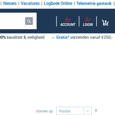
Nieuws
Vacatures
Logboek Online
Telemetrie gastank
ACCOUNT
LOGIN
Zoek
00%
kwaliteit & veiligheid
Gratis*
verzenden vanaf €250,-
Desc
Sorteer op