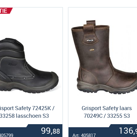
als
TIE
isport Safety 72425K /
Grisport Safety laars
33258 lasschoen S3
70249C / 33255 S3
99,
136,
88
 405799
Art: 405817