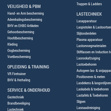
Trappen & Ladders
VEILIGHEID & PBM
Hand- en Arm bescherming
LASTECHNIEK
Ademhalingsbescherming
Lasapparatuur
BHV en EHBO Artikelen
Laspistolen & Lastoortse
Gehoorbescherming
Slijtonderdelen
Hoofdbescherming
Plasma apparatuur
Kleding
Lastoevoegmaterialen
Oogbescherming
Stiftlassen en Induction 
Voetbescherming
Lasrookafzuiging
Lastoebehoren
OPLEIDING & TRAINING
Autogeen las- & snijappa
VR Firetrainer
Positioneren & meten
BHV & Herhaling
Lasdekens & lasgordijnen
Laskabels & toebehoren
SERVICE & ONDERHOUD
Lastafels & Toebehoren
Gastechniek
Slijpen
Brandbeveiliging
Lasnaadreiniging
Lastechniek