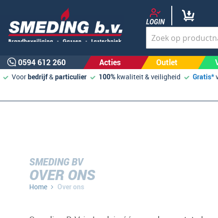
LOGIN
0594 612 260
Acties
Outlet
Voor
bedrijf
&
particulier
100%
kwaliteit & veiligheid
Gratis*
SMEDING BV
OVER ONS
Home
Over ons