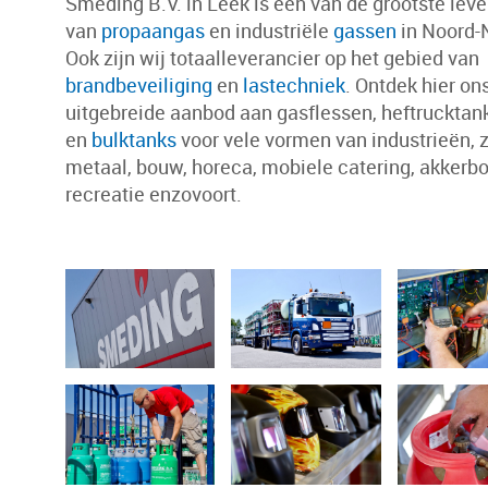
Smeding B.V. in Leek is één van de grootste lev
van
propaangas
en industriële
gassen
in Noord-
Ook zijn wij totaalleverancier op het gebied van
brandbeveiliging
en
lastechniek
. Ontdek hier on
uitgebreide aanbod aan gasflessen, heftrucktank
en
bulktanks
voor vele vormen van industrieën, 
metaal, bouw, horeca, mobiele catering, akkerb
recreatie enzovoort.