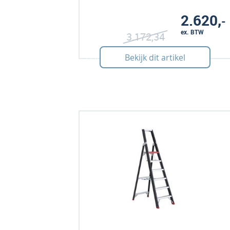
2.620,
-
ex. BTW
3.172,
34
Art: 150091
Bekijk dit artikel