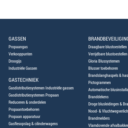
GASSEN
BRANDBEVEILIGIN
Propaangas
Draagbare blustoestellen
Verkooppunten
Verrijdbare blustoestellen
Droogijs
Gloria Blussystemen
Industriële Gassen
Blusser toebehoren
Brandslanghaspels & has
GASTECHNIEK
Pictogrammen
Gasdistributiesystemen Industriële gassen
Automatische blusinstalla
Gasdistributiesystemen Propaan
Branddekens
Reduceren & onderdelen
Droge blusleidingen & B
Propaantoebehoren
Nood- & Vluchtwegverlich
Propaan apparatuur
Brandmelders
Gasflesopslag & cilinderwagens
Vlamdovende afvalbakke