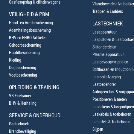
Gasflesopslag & cilinderwagens
Vlamdovende afvalbakke
Trappen & Ladders
VEILIGHEID & PBM
Hand- en Arm bescherming
LASTECHNIEK
Ademhalingsbescherming
Lasapparatuur
BHV en EHBO Artikelen
Laspistolen & Lastoortse
Gehoorbescherming
Slijtonderdelen
Hoofdbescherming
Plasma apparatuur
Kleding
Lastoevoegmaterialen
Oogbescherming
Stiftlassen en Induction 
Voetbescherming
Lasrookafzuiging
Lastoebehoren
OPLEIDING & TRAINING
Autogeen las- & snijappa
VR Firetrainer
Positioneren & meten
BHV & Herhaling
Lasdekens & lasgordijnen
Laskabels & toebehoren
SERVICE & ONDERHOUD
Lastafels & Toebehoren
Gastechniek
Slijpen
Brandbeveiliging