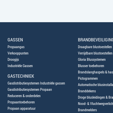
GASSEN
BRANDBEVEILIGIN
Propaangas
Draagbare blustoestellen
Verkooppunten
Verrijdbare blustoestellen
Droogijs
Gloria Blussystemen
Industriële Gassen
Blusser toebehoren
Brandslanghaspels & has
GASTECHNIEK
Pictogrammen
Gasdistributiesystemen Industriële gassen
Automatische blusinstalla
Gasdistributiesystemen Propaan
Branddekens
Reduceren & onderdelen
Droge blusleidingen & B
Propaantoebehoren
Nood- & Vluchtwegverlich
Propaan apparatuur
Brandmelders