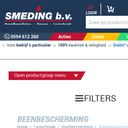
LOGIN
0594 612 260
Acties
Outlet
Voor
bedrijf
&
particulier
100%
kwaliteit & veiligheid
Gratis*
Open productgroep menu
FILTERS
BEENBESCHERMING
Home
Lastechniek
Voetbescherming
Beenbeschermi