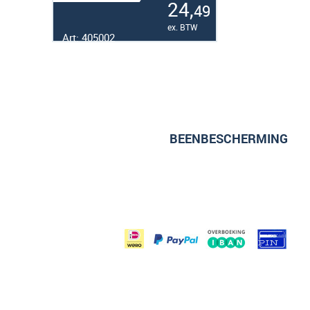
24,
49
ex. BTW
Art: 405002
BEENBESCHERMING