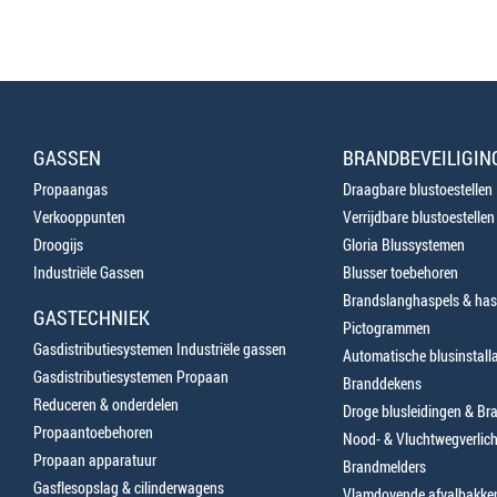
GASSEN
BRANDBEVEILIGIN
Propaangas
Draagbare blustoestellen
Verkooppunten
Verrijdbare blustoestellen
Droogijs
Gloria Blussystemen
Industriële Gassen
Blusser toebehoren
Brandslanghaspels & has
GASTECHNIEK
Pictogrammen
Gasdistributiesystemen Industriële gassen
Automatische blusinstalla
Gasdistributiesystemen Propaan
Branddekens
Reduceren & onderdelen
Droge blusleidingen & B
Propaantoebehoren
Nood- & Vluchtwegverlich
Propaan apparatuur
Brandmelders
Gasflesopslag & cilinderwagens
Vlamdovende afvalbakke