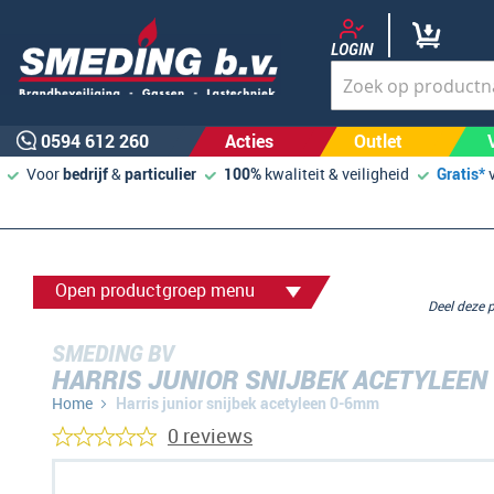
LOGIN
0594 612 260
Acties
Outlet
Voor
bedrijf
&
particulier
100%
kwaliteit & veiligheid
Gratis*
Open productgroep menu
Deel deze
SMEDING BV
HARRIS JUNIOR SNIJBEK ACETYLEEN
Home
Harris junior snijbek acetyleen 0-6mm
0 reviews
Ga