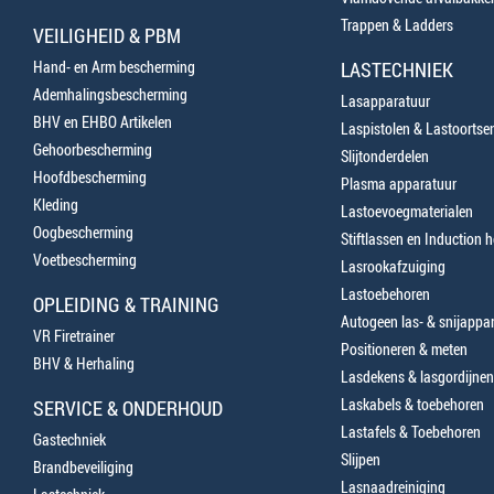
Trappen & Ladders
VEILIGHEID & PBM
Hand- en Arm bescherming
LASTECHNIEK
Ademhalingsbescherming
Lasapparatuur
BHV en EHBO Artikelen
Laspistolen & Lastoortse
Gehoorbescherming
Slijtonderdelen
Hoofdbescherming
Plasma apparatuur
Kleding
Lastoevoegmaterialen
Oogbescherming
Stiftlassen en Induction 
Voetbescherming
Lasrookafzuiging
Lastoebehoren
OPLEIDING & TRAINING
Autogeen las- & snijappa
VR Firetrainer
Positioneren & meten
BHV & Herhaling
Lasdekens & lasgordijnen
Laskabels & toebehoren
SERVICE & ONDERHOUD
Lastafels & Toebehoren
Gastechniek
Slijpen
Brandbeveiliging
Lasnaadreiniging