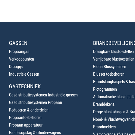
GASSEN
BRANDBEVEILIGIN
Propaangas
Draagbare blustoestellen
Verkooppunten
Verrijdbare blustoestellen
Droogijs
Gloria Blussystemen
Industriële Gassen
Blusser toebehoren
Brandslanghaspels & has
GASTECHNIEK
Pictogrammen
Gasdistributiesystemen Industriële gassen
Automatische blusinstalla
Gasdistributiesystemen Propaan
Branddekens
Reduceren & onderdelen
Droge blusleidingen & B
Propaantoebehoren
Nood- & Vluchtwegverlich
Propaan apparatuur
Brandmelders
Gasflesopslag & cilinderwagens
Vlamdovende afvalbakke