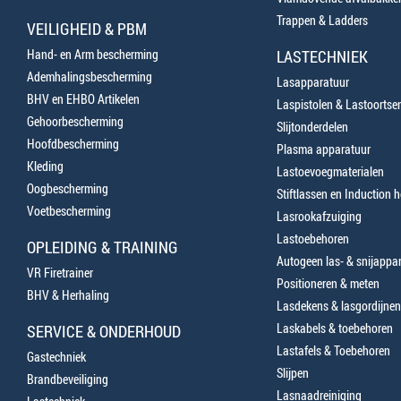
Trappen & Ladders
VEILIGHEID & PBM
Hand- en Arm bescherming
LASTECHNIEK
Ademhalingsbescherming
Lasapparatuur
BHV en EHBO Artikelen
Laspistolen & Lastoortse
Gehoorbescherming
Slijtonderdelen
Hoofdbescherming
Plasma apparatuur
Kleding
Lastoevoegmaterialen
Oogbescherming
Stiftlassen en Induction 
Voetbescherming
Lasrookafzuiging
Lastoebehoren
OPLEIDING & TRAINING
Autogeen las- & snijappa
VR Firetrainer
Positioneren & meten
BHV & Herhaling
Lasdekens & lasgordijnen
Laskabels & toebehoren
SERVICE & ONDERHOUD
Lastafels & Toebehoren
Gastechniek
Slijpen
Brandbeveiliging
Lasnaadreiniging