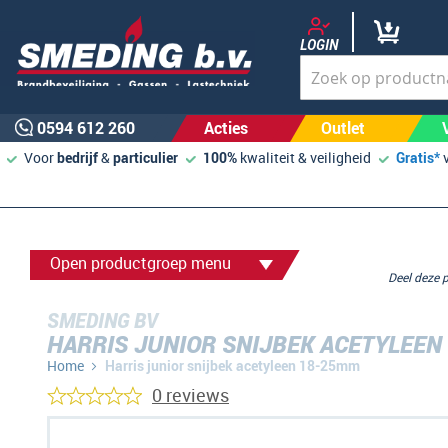
LOGIN
0594 612 260
Acties
Outlet
Voor
bedrijf
&
particulier
100%
kwaliteit & veiligheid
Gratis*
Open productgroep menu
Deel deze
SMEDING BV
HARRIS JUNIOR SNIJBEK ACETYLEEN
Home
Harris junior snijbek acetyleen 18-25mm
0 reviews
Ga