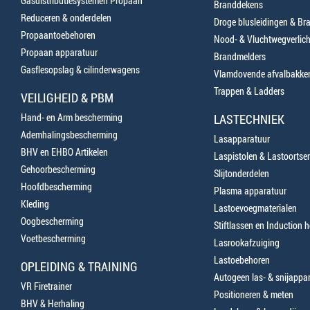
Gasdistributiesystemen Propaan
Branddekens
Reduceren & onderdelen
Droge blusleidingen & B
Propaantoebehoren
Nood- & Vluchtwegverlich
Propaan apparatuur
Brandmelders
Gasflesopslag & cilinderwagens
Vlamdovende afvalbakke
Trappen & Ladders
VEILIGHEID & PBM
Hand- en Arm bescherming
LASTECHNIEK
Ademhalingsbescherming
Lasapparatuur
BHV en EHBO Artikelen
Laspistolen & Lastoortse
Gehoorbescherming
Slijtonderdelen
Hoofdbescherming
Plasma apparatuur
Kleding
Lastoevoegmaterialen
Oogbescherming
Stiftlassen en Induction 
Voetbescherming
Lasrookafzuiging
Lastoebehoren
OPLEIDING & TRAINING
Autogeen las- & snijappa
VR Firetrainer
Positioneren & meten
BHV & Herhaling