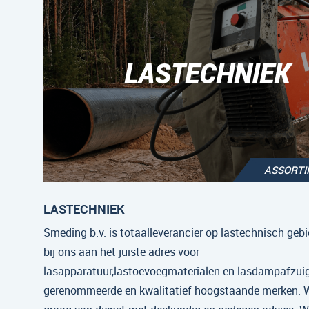
LASTECHNIEK
ASSORT
LASTECHNIEK
Smeding b.v. is totaalleverancier op lastechnisch gebi
bij ons aan het juiste adres voor
lasapparatuur,lastoevoegmaterialen en lasdampafzui
gerenommeerde en kwalitatief hoogstaande merken. Wi