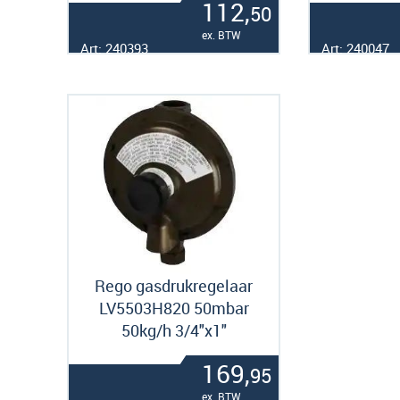
112,
50
ex. BTW
Art: 240393
Art: 240047
Rego gasdrukregelaar
LV5503H820 50mbar
50kg/h 3/4"x1"
169,
95
ex. BTW