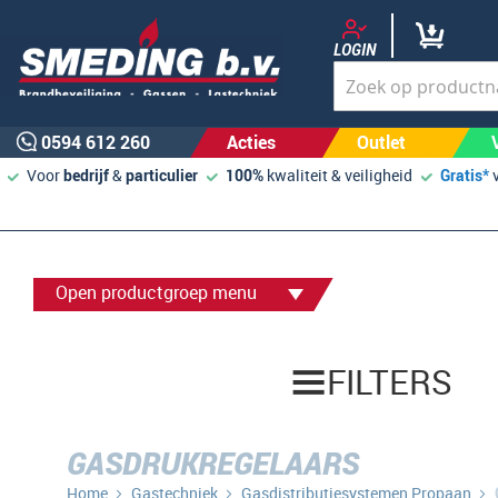
LOGIN
0594 612 260
Acties
Outlet
Voor
bedrijf
&
particulier
100%
kwaliteit & veiligheid
Gratis*
Open productgroep menu
FILTERS
GASDRUKREGELAARS
Home
Gastechniek
Gasdistributiesystemen Propaan