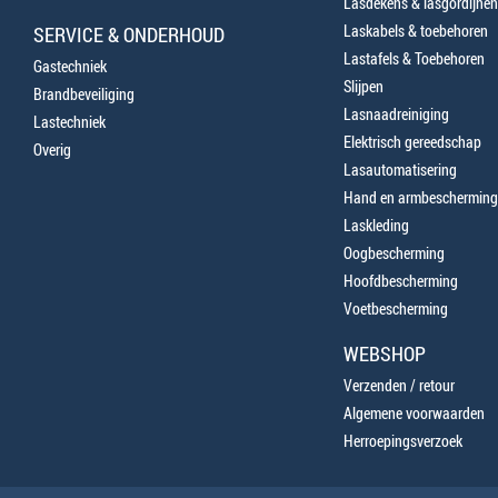
Lasdekens & lasgordijnen
Laskabels & toebehoren
SERVICE & ONDERHOUD
Lastafels & Toebehoren
Gastechniek
Slijpen
Brandbeveiliging
Lasnaadreiniging
Lastechniek
Elektrisch gereedschap
Overig
Lasautomatisering
Hand en armbescherming
Laskleding
Oogbescherming
Hoofdbescherming
Voetbescherming
WEBSHOP
Verzenden / retour
Algemene voorwaarden
Herroepingsverzoek