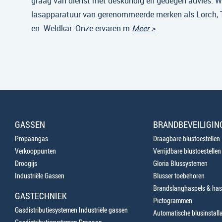
graag van dienst met deskundig en gedegen advies. Wi
lasapparatuur van gerenommeerde merken als Lorch,
en Weldkar. Onze ervaren m
Meer >
GASSEN
BRANDBEVEILIGIN
Propaangas
Draagbare blustoestellen
Verkooppunten
Verrijdbare blustoestellen
Droogijs
Gloria Blussystemen
Industriële Gassen
Blusser toebehoren
Brandslanghaspels & has
GASTECHNIEK
Pictogrammen
Gasdistributiesystemen Industriële gassen
Automatische blusinstalla