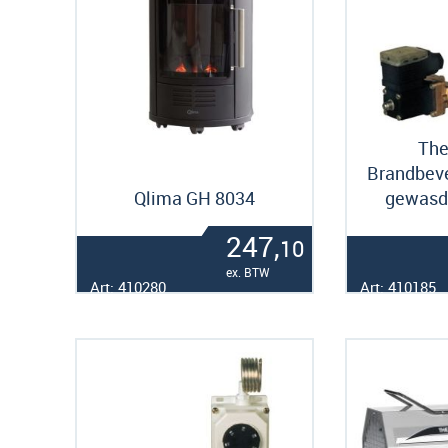
The
Brandbeve
Qlima GH 8034
gewasd
247,
10
ex. BTW
Art: 410280
Art: 410185