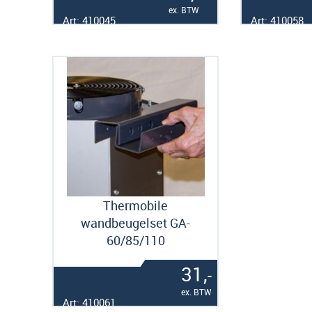
ex. BTW
Art: 410045
Art: 410058
Thermobile
wandbeugelset GA-
60/85/110
31,
-
ex. BTW
Art: 410061