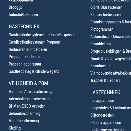
Droogijs
Gloria Blussystemen
Industriële Gassen
Blusser toebehoren
Brandslanghaspels & has
GASTECHNIEK
Pictogrammen
Gasdistributiesystemen Industriële gassen
Automatische blusinstalla
Gasdistributiesystemen Propaan
Branddekens
Reduceren & onderdelen
Droge blusleidingen & B
Propaantoebehoren
Nood- & Vluchtwegverlich
Propaan apparatuur
Brandmelders
Gasflesopslag & cilinderwagens
Vlamdovende afvalbakke
Trappen & Ladders
VEILIGHEID & PBM
Hand- en Arm bescherming
LASTECHNIEK
Ademhalingsbescherming
Lasapparatuur
BHV en EHBO Artikelen
Laspistolen & Lastoortse
Gehoorbescherming
Slijtonderdelen
Hoofdbescherming
Plasma apparatuur
Kleding
Lastoevoegmaterialen