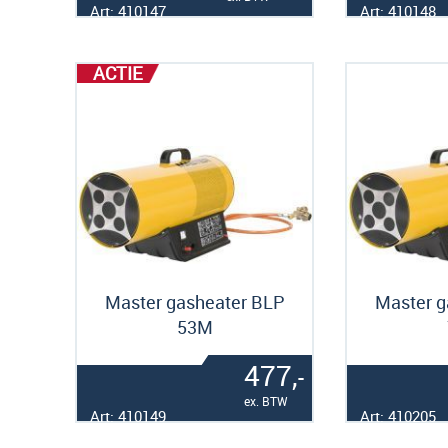
Art: 410147
Art: 410148
ACTIE
Master gasheater BLP
Master g
53M
477,
-
ex. BTW
Art: 410149
Art: 410205