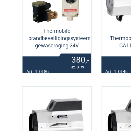
Thermobile
brandbeveiligingssysteem
Thermobi
gewasdroging 24V
GA1
380,
-
ex. BTW
Art: 410186
Art: 410145