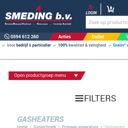
LOGIN
0594 612 260
Acties
Outlet
Voor
bedrijf
&
particulier
100%
kwaliteit & veiligheid
Gratis*
Open productgroep menu
FILTERS
GASHEATERS
Home
Gastechniek
Propaan apparatuur
Gasheaters