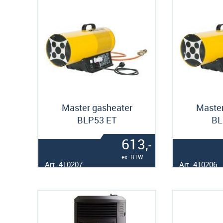
Master gasheater
Master
BLP53 ET
BL
613,
-
ex. BTW
Art: 410207
Art: 410206