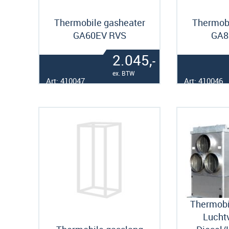
Thermobile gasheater
Thermobi
GA60EV RVS
GA8
2.045,
-
ex. BTW
Art: 410047
Art: 410046
Thermobi
Lucht