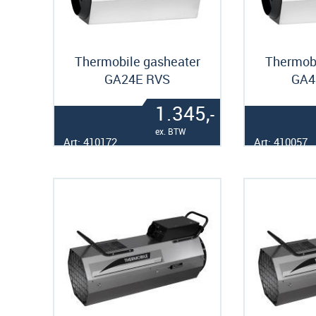
Thermobile gasheater
Thermobi
GA24E RVS
GA4
1.345,
-
ex. BTW
Art: 410172
Art: 410057