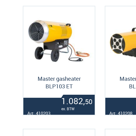
Master gasheater
Master
BLP103 ET
BL
1.082,
50
ex. BTW
Art: 410203
Art: 410208