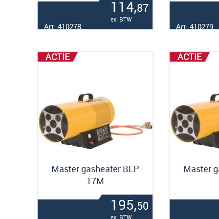
114,
87
ex. BTW
Art: 410278
Art: 410279
ACTIE
ACTIE
Master gasheater BLP
Master g
17M
195,
50
ex. BTW