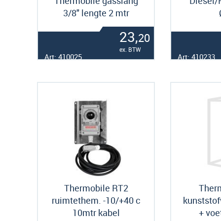
Thermobile gasslang
Diesel/
3/8" lengte 2 mtr
23,
20
ex. BTW
Art: 410025
Art: 410233
Thermobile RT2
Therm
ruimtethem. -10/+40 c
kunststof
10mtr kabel
+ voe