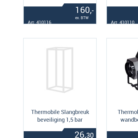
160,
-
ex. BTW
Art: 410116
Art: 410110
Thermobile Slangbreuk
Thermobi
beveiliging 1,5 bar
wandb
26,
30