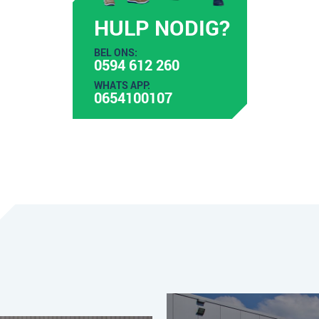
HULP NODIG?
BEL ONS:
0594 612 260
WHATS APP:
0654100107