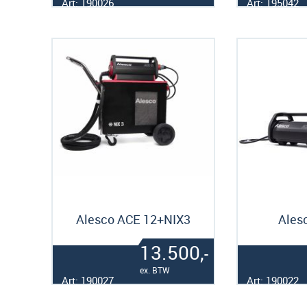
Art: 190026
Art: 195042
Alesco ACE 12+NIX3
Ales
13.500,
-
ex. BTW
Art: 190027
Art: 190022