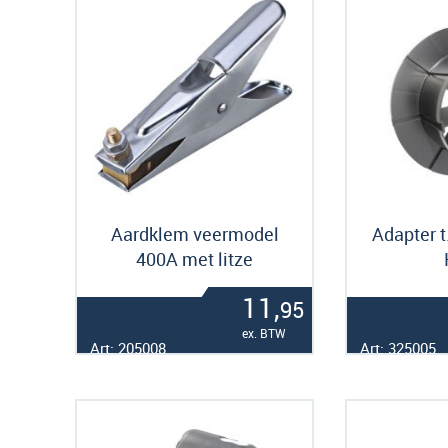
Aardklem veermodel
Adapter t
400A met litze
11,
95
ex. BTW
Art: 205008
Art: 325005