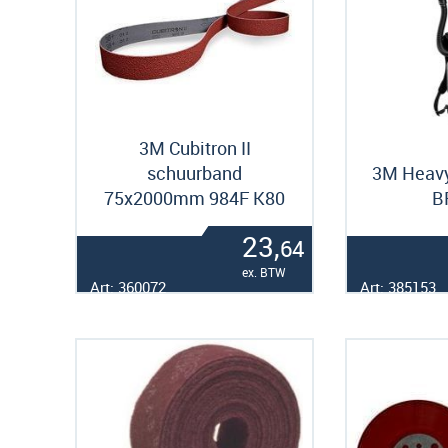
3M Cubitron II
schuurband
3M Heavy
75x2000mm 984F K80
B
23,
64
ex. BTW
Art: 360072
Art: 385153