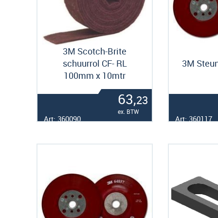
3M Scotch-Brite
schuurrol CF- RL
3M Steun
100mm x 10mtr
63,
23
ex. BTW
Art: 360090
Art: 360117