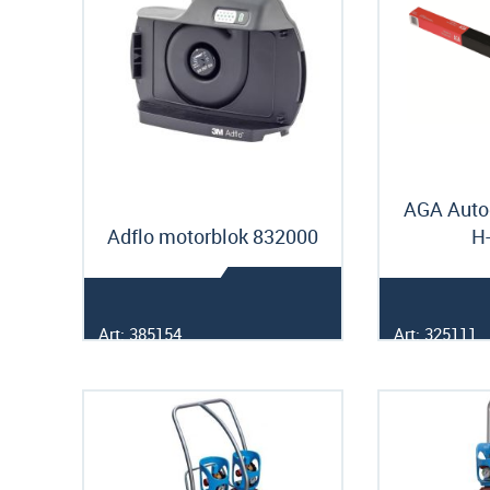
AGA Auto
Adflo motorblok 832000
H
Art: 385154
Art: 325111