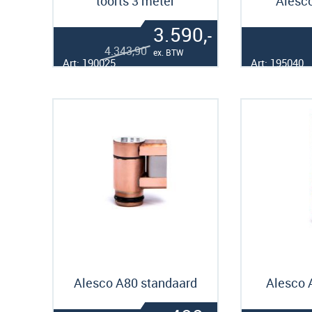
toorts 3 meter
Alesco
3.590,
-
4.343,
90
ex. BTW
Art: 190025
Art: 195040
Alesco A80 standaard
Alesco 