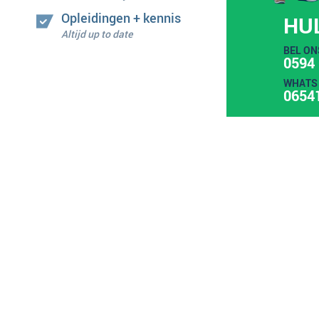
Opleidingen + kennis
HU
Altijd up to date
BEL ON
0594 
WHATS 
0654