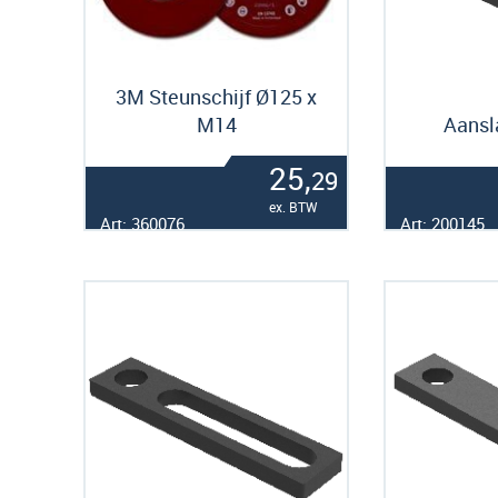
3M Steunschijf Ø125 x
M14
Aans
25,
29
ex. BTW
Art: 360076
Art: 200145