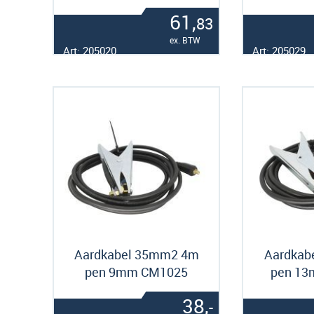
61,
83
ex. BTW
Art: 205020
Art: 205029
Aardkabel 35mm2 4m
Aardkab
pen 9mm CM1025
pen 1
38,
-