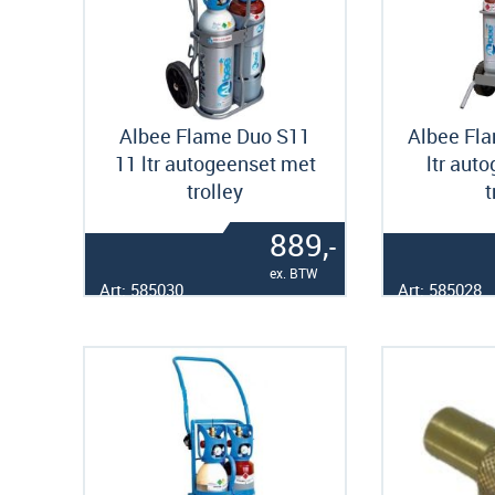
Albee Flame Duo S11
Albee Fla
11 ltr autogeenset met
ltr aut
trolley
t
889,
-
ex. BTW
Art: 585030
Art: 585028