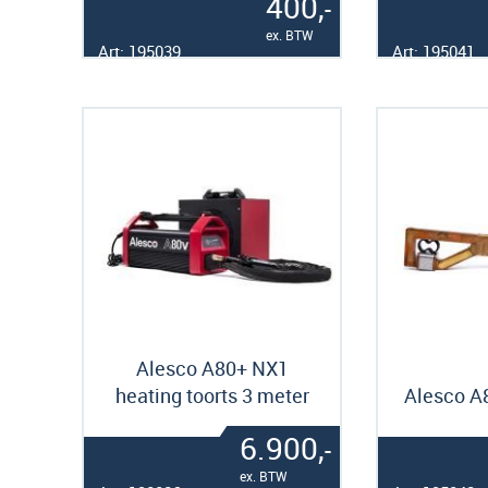
400,
-
ex. BTW
Art: 195039
Art: 195041
Alesco A80+ NX1
heating toorts 3 meter
Alesco A
6.900,
-
ex. BTW