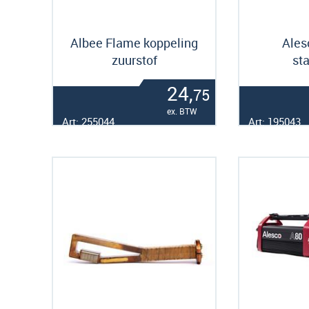
Albee Flame koppeling
Ales
zuurstof
st
24,
75
ex. BTW
Art: 255044
Art: 195043