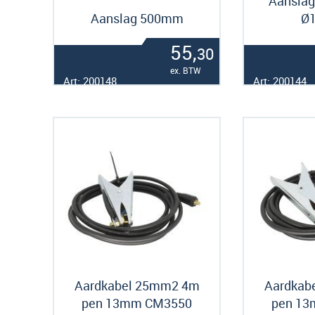
Aanslag
Aanslag 500mm
Ø
55,
30
ex. BTW
Art: 200148
Art: 200144
Aardkabel 25mm2 4m
Aardkab
pen 13mm CM3550
pen 1