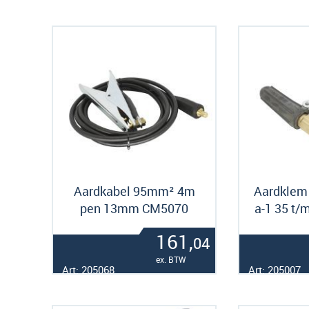
Aardkabel 95mm² 4m
Aardklem
pen 13mm CM5070
a-1 35 t
161,
04
ex. BTW
Art: 205068
Art: 205007