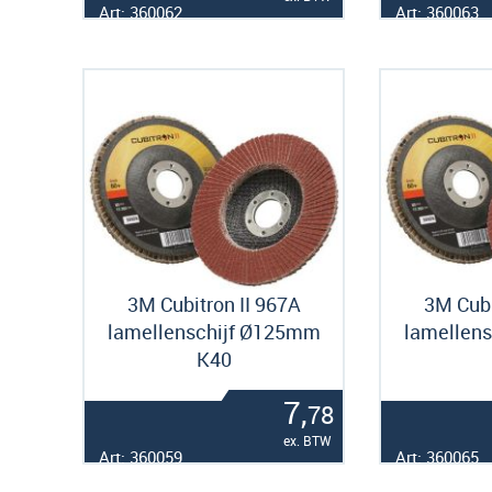
Art: 360062
Art: 360063
3M Cubitron II 967A
3M Cubi
lamellenschijf Ø125mm
lamellen
K40
7,
78
ex. BTW
Art: 360059
Art: 360065