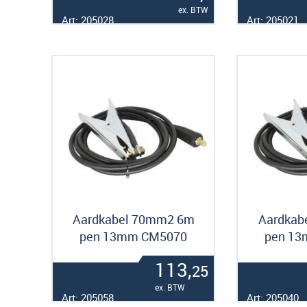
ex. BTW
Art: 205028
Art: 205021
Aardkabel 70mm2 6m
Aardkab
pen 13mm CM5070
pen 1
113,
25
ex. BTW
Art: 205058
Art: 205040