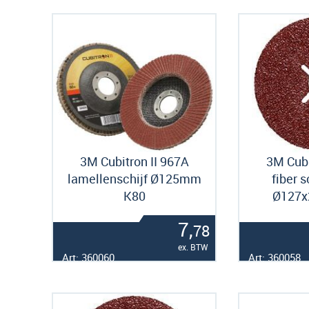
3M Cubitron II 967A
3M Cubi
lamellenschijf Ø125mm
fiber 
K80
Ø127
7,
78
ex. BTW
Art: 360060
Art: 360058