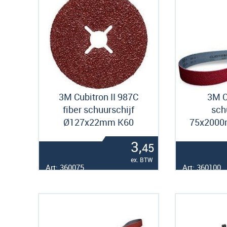
3M Cubitron II 987C
3M C
fiber schuurschijf
sch
Ø127x22mm K60
75x2000
3,
45
ex. BTW
Art: 360075
Art: 360100