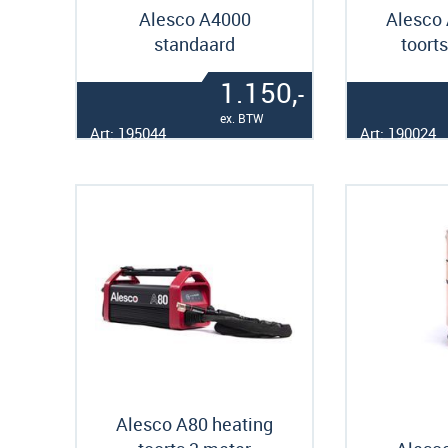
Alesco A4000
Alesco 
standaard
toort
1.150,
-
ex. BTW
Art: 195044
Art: 190024
Alesco A80 heating