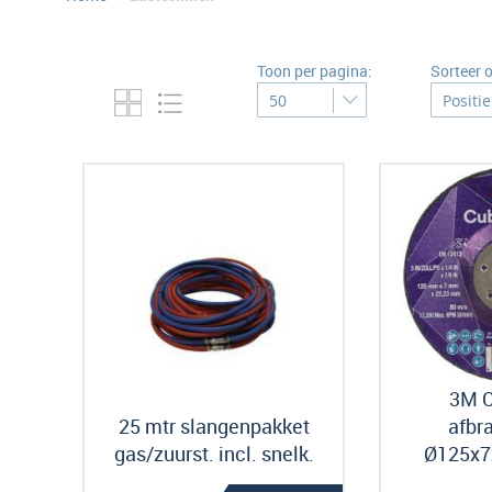
Toon per pagina:
Sorteer 
3M C
25 mtr slangenpakket
afbr
gas/zuurst. incl. snelk.
Ø125x