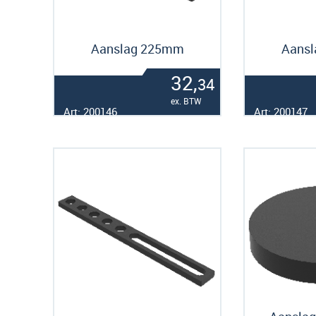
Aanslag 225mm
Aans
32,
34
ex. BTW
Art: 200146
Art: 200147