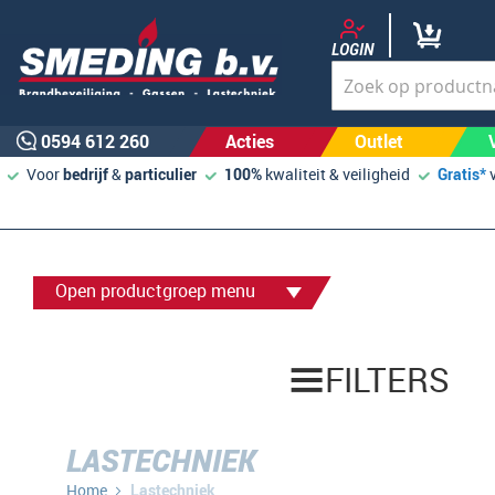
LOGIN
0594 612 260
Acties
Outlet
Voor
bedrijf
&
particulier
100%
kwaliteit & veiligheid
Gratis*
Open productgroep menu
FILTERS
LASTECHNIEK
Home
Lastechniek