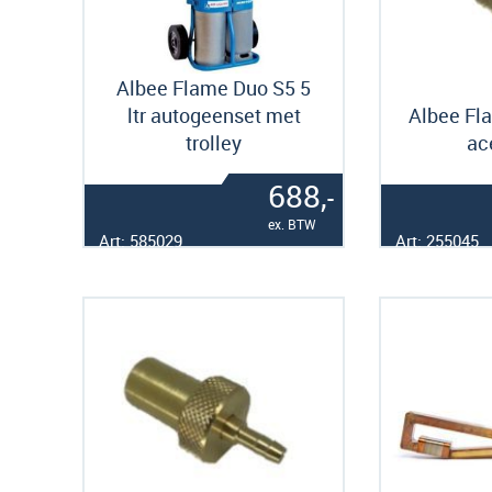
Albee Flame Duo S5 5
ltr autogeenset met
Albee Fl
trolley
ac
688,
-
ex. BTW
Art: 585029
Art: 255045