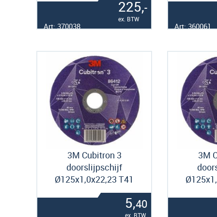
225,
-
ex. BTW
Art: 370038
Art: 360061
3M Cubitron 3
3M C
doorslijpschijf
doors
Ø125x1,0x22,23 T41
Ø125x1,
5,
40
ex. BTW