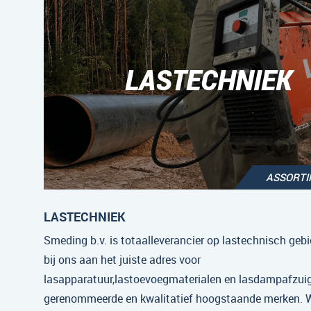
LASTECHNIEK
ASSORT
LASTECHNIEK
Smeding b.v. is totaalleverancier op lastechnisch gebi
bij ons aan het juiste adres voor
lasapparatuur,lastoevoegmaterialen en lasdampafzui
gerenommeerde en kwalitatief hoogstaande merken. Wi