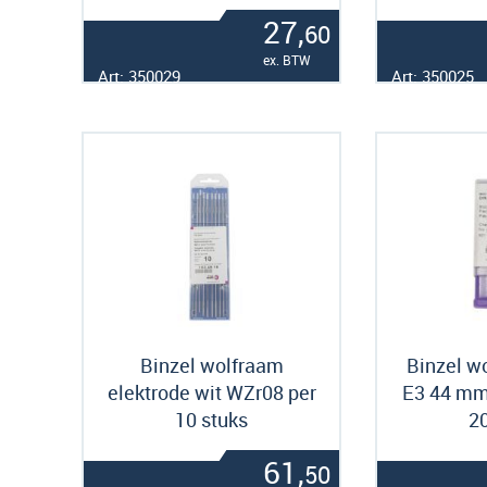
27,
60
ex. BTW
Art: 350029
Art: 350025
Binzel wolfraam
Binzel w
elektrode wit WZr08 per
E3 44 mm
10 stuks
20
61,
50