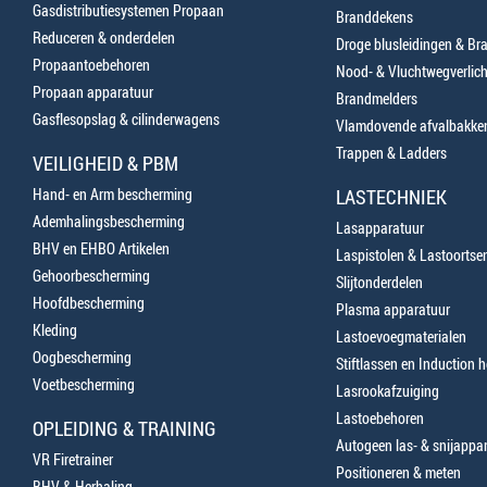
Gasdistributiesystemen Propaan
Branddekens
Reduceren & onderdelen
Droge blusleidingen & B
Propaantoebehoren
Nood- & Vluchtwegverlich
Propaan apparatuur
Brandmelders
Gasflesopslag & cilinderwagens
Vlamdovende afvalbakke
Trappen & Ladders
VEILIGHEID & PBM
Hand- en Arm bescherming
LASTECHNIEK
Ademhalingsbescherming
Lasapparatuur
BHV en EHBO Artikelen
Laspistolen & Lastoortse
Gehoorbescherming
Slijtonderdelen
Hoofdbescherming
Plasma apparatuur
Kleding
Lastoevoegmaterialen
Oogbescherming
Stiftlassen en Induction 
Voetbescherming
Lasrookafzuiging
Lastoebehoren
OPLEIDING & TRAINING
Autogeen las- & snijappa
VR Firetrainer
Positioneren & meten
BHV & Herhaling