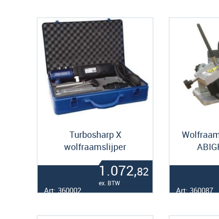
Turbosharp X
Wolfraam
wolfraamslijper
ABIG
1.072,
82
ex. BTW
Art: 360002
Art: 360087