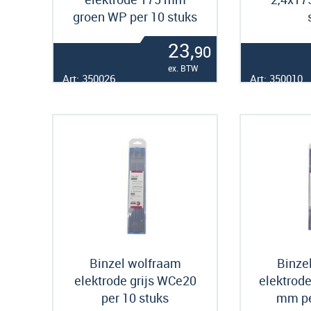
groen WP per 10 stuks
23,
90
ex. BTW
Art: 350026
Art: 350010
Binzel wolfraam
Binze
elektrode grijs WCe20
elektrode
per 10 stuks
mm pe