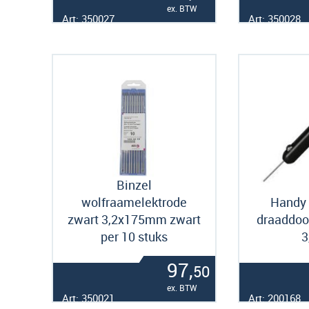
ex. BTW
Art: 350027
Art: 350028
Binzel
wolfraamelektrode
Handy 
zwart 3,2x175mm zwart
draaddoor
per 10 stuks
3
97,
50
ex. BTW
Art: 350021
Art: 200168