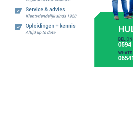
Service & advies
Klantvriendelijk sinds 1928
Opleidingen + kennis
HU
Altijd up to date
BEL ON
0594 
WHATS 
0654