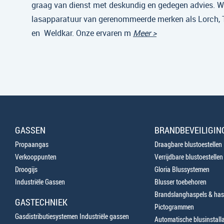
graag van dienst met deskundig en gedegen advies. Wi
lasapparatuur van gerenommeerde merken als Lorch,
en Weldkar. Onze ervaren m
Meer >
GASSEN
BRANDBEVEILIGIN
Propaangas
Draagbare blustoestellen
Verkooppunten
Verrijdbare blustoestellen
Droogijs
Gloria Blussystemen
Industriële Gassen
Blusser toebehoren
Brandslanghaspels & has
GASTECHNIEK
Pictogrammen
Gasdistributiesystemen Industriële gassen
Automatische blusinstalla