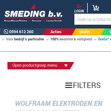
LOGIN
0594 612 260
Acties
Outlet
Voor
bedrijf
&
particulier
100%
kwaliteit & veiligheid
Gratis*
Open productgroep menu
FILTERS
WOLFRAAM ELEKTRODEN EN