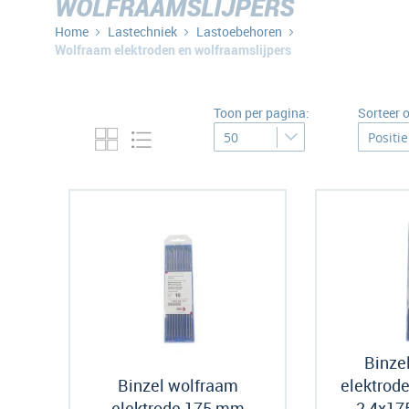
WOLFRAAMSLIJPERS
Home
Lastechniek
Lastoebehoren
Wolfraam elektroden en wolfraamslijpers
Toon per pagina:
Sorteer 
Binze
Binzel wolfraam
elektrod
elektrode 175 mm
2,4x17