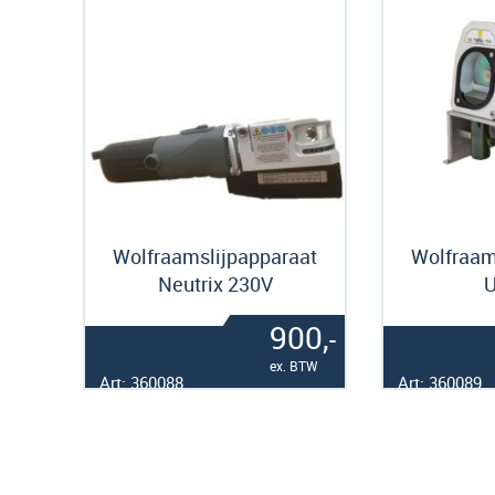
Wolfraamslijpapparaat
Wolfraam
Neutrix 230V
U
900,
-
ex. BTW
Art: 360088
Art: 360089