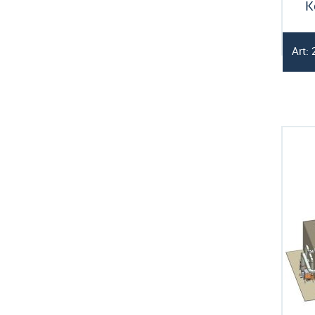
K
Art: