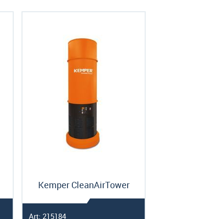
Kemper CleanAirTower
Art: 215184