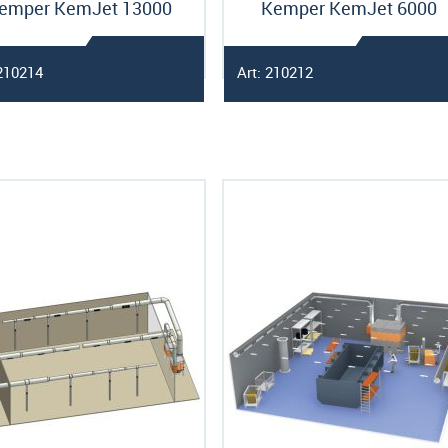
emper KemJet 13000
Kemper KemJet 6000
 210214
Art: 210212