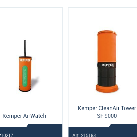
als
Kemper CleanAir Tower
Kemper AirWatch
SF 9000
 210217
Art: 215183