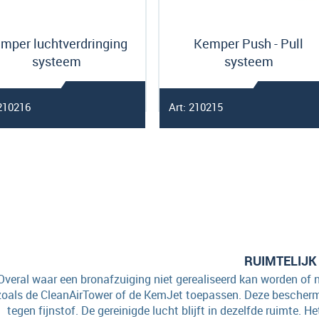
mper luchtverdringing
Kemper Push - Pull
systeem
systeem
 210216
Art: 210215
RUIMTELIJK
Overal waar een bronafzuiging niet gerealiseerd kan worden of n
zoals de CleanAirTower of de KemJet toepassen. Deze bescher
tegen fijnstof. De gereinigde lucht blijft in dezelfde ruimte. 