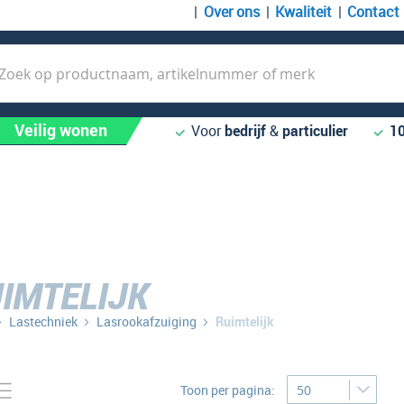
Over ons
Kwaliteit
Contact
k
Veilig wonen
Voor
bedrijf
&
particulier
1
IMTELIJK
Lastechniek
Lasrookafzuiging
Ruimtelijk
Tonen
to-
Lijst
Toon per pagina:
bel