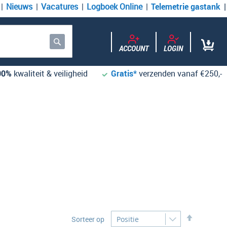
Nieuws
Vacatures
Logboek Online
Telemetrie gastank
ACCOUNT
LOGIN
Zoek
00%
kwaliteit & veiligheid
Gratis*
verzenden vanaf €250,-
Desc
Sorteer op