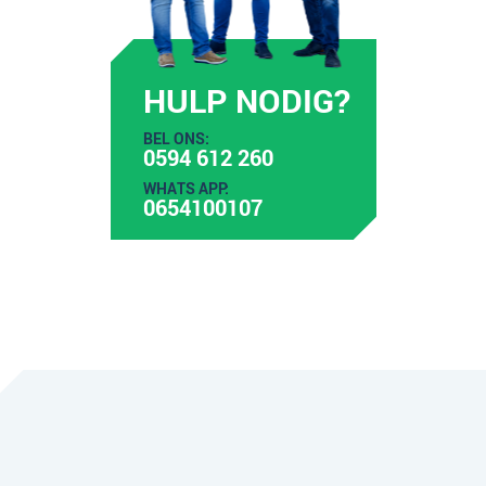
HULP NODIG?
BEL ONS:
0594 612 260
WHATS APP:
0654100107