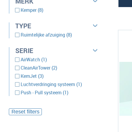
MERK
producten
Kemper
8
TYPE
producten
Ruimtelijke afzuiging
8
SERIE
product
AirWatch
1
producten
CleanAirTower
2
producten
KemJet
3
product
Luchtverdringing systeem
1
product
Push - Pull systeem
1