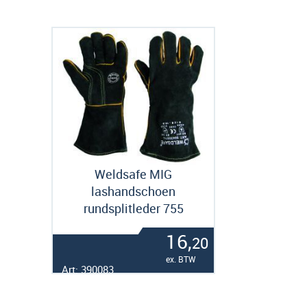
Weldsafe MIG
lashandschoen
rundsplitleder 755
16,
20
ex. BTW
Art: 390083