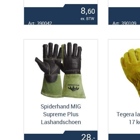
8,
60
ex. BTW
Art: 390042
Art: 390109
Spiderhand MIG
Supreme Plus
Tegera l
Lashandschoen
17 k
28,
-