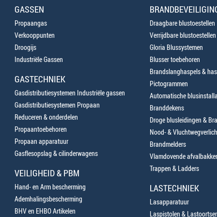
GASSEN
BRANDBEVEILIGIN
Propaangas
Draagbare blustoestellen
Verkooppunten
Verrijdbare blustoestellen
Droogijs
Gloria Blussystemen
Industriële Gassen
Blusser toebehoren
Brandslanghaspels & has
GASTECHNIEK
Pictogrammen
Gasdistributiesystemen Industriële gassen
Automatische blusinstalla
Gasdistributiesystemen Propaan
Branddekens
Reduceren & onderdelen
Droge blusleidingen & B
Propaantoebehoren
Nood- & Vluchtwegverlich
Propaan apparatuur
Brandmelders
Gasflesopslag & cilinderwagens
Vlamdovende afvalbakke
Trappen & Ladders
VEILIGHEID & PBM
Hand- en Arm bescherming
LASTECHNIEK
Ademhalingsbescherming
Lasapparatuur
BHV en EHBO Artikelen
Laspistolen & Lastoortse