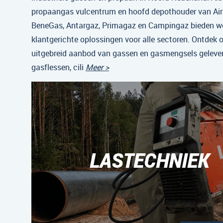
propaangas vulcentrum en hoofd depothouder van Air 
BeneGas, Antargaz, Primagaz en Campingaz bieden w
klantgerichte oplossingen voor alle sectoren. Ontdek 
uitgebreid aanbod van gassen en gasmengsels gelever
gasflessen, cili
Meer >
LASTECHNIEK