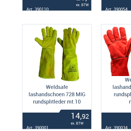
ex. BTW
Art: 390110
Art: 390054
We
Weldsafe
lashan
lashandschoen 728 MIG
rundspl
rundsplitleder mt.10
14,
92
ex. BTW
Art: 390001
Art: 390034