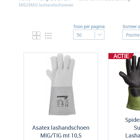
MIG/MAG lashandschoenen
Toon per pagina:
Sorteer 
ACTIE
Spide
Asatex lashandschoen
S
MIG/TIG mt 10,5
Lash