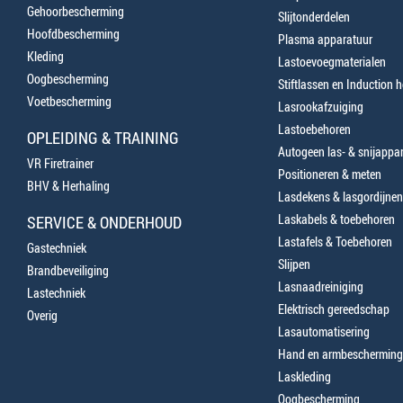
Gehoorbescherming
Slijtonderdelen
Hoofdbescherming
Plasma apparatuur
Kleding
Lastoevoegmaterialen
Oogbescherming
Stiftlassen en Induction 
Voetbescherming
Lasrookafzuiging
Lastoebehoren
OPLEIDING & TRAINING
Autogeen las- & snijappa
VR Firetrainer
Positioneren & meten
BHV & Herhaling
Lasdekens & lasgordijnen
Laskabels & toebehoren
SERVICE & ONDERHOUD
Lastafels & Toebehoren
Gastechniek
Slijpen
Brandbeveiliging
Lasnaadreiniging
Lastechniek
Elektrisch gereedschap
Overig
Lasautomatisering
Hand en armbescherming
Laskleding
Oogbescherming