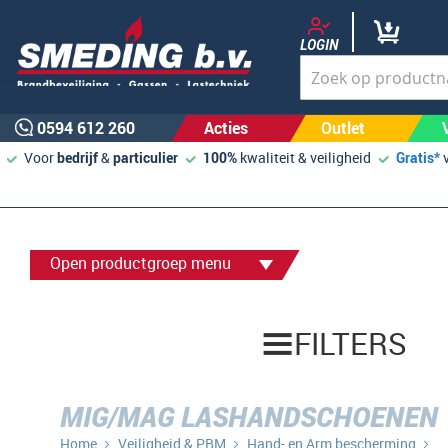
LOGIN
0594 612 260
Acties
Outlet
Voor
bedrijf
&
particulier
100%
kwaliteit & veiligheid
Gratis*
Open productgroep menu
FILTERS
MIG/MAG LASHANDSCHOENEN
Home
Veiligheid & PBM
Hand- en Arm bescherming