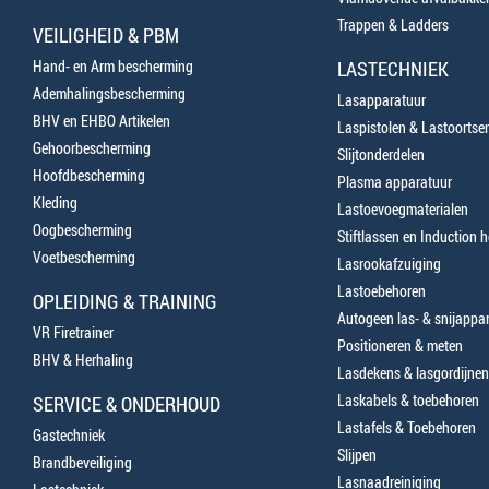
Trappen & Ladders
VEILIGHEID & PBM
Hand- en Arm bescherming
LASTECHNIEK
Ademhalingsbescherming
Lasapparatuur
BHV en EHBO Artikelen
Laspistolen & Lastoortse
Gehoorbescherming
Slijtonderdelen
Hoofdbescherming
Plasma apparatuur
Kleding
Lastoevoegmaterialen
Oogbescherming
Stiftlassen en Induction 
Voetbescherming
Lasrookafzuiging
Lastoebehoren
OPLEIDING & TRAINING
Autogeen las- & snijappa
VR Firetrainer
Positioneren & meten
BHV & Herhaling
Lasdekens & lasgordijnen
Laskabels & toebehoren
SERVICE & ONDERHOUD
Lastafels & Toebehoren
Gastechniek
Slijpen
Brandbeveiliging
Lasnaadreiniging