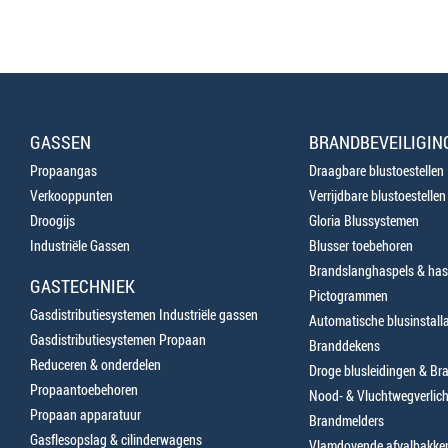
GASSEN
BRANDBEVEILIGIN
Propaangas
Draagbare blustoestellen
Verkooppunten
Verrijdbare blustoestellen
Droogijs
Gloria Blussystemen
Industriële Gassen
Blusser toebehoren
Brandslanghaspels & has
GASTECHNIEK
Pictogrammen
Gasdistributiesystemen Industriële gassen
Automatische blusinstalla
Gasdistributiesystemen Propaan
Branddekens
Reduceren & onderdelen
Droge blusleidingen & B
Propaantoebehoren
Nood- & Vluchtwegverlich
Propaan apparatuur
Brandmelders
Gasflesopslag & cilinderwagens
Vlamdovende afvalbakke