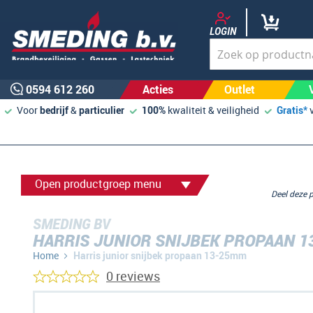
LOGIN
0594 612 260
Acties
Outlet
Voor
bedrijf
&
particulier
100%
kwaliteit & veiligheid
Gratis*
Open productgroep menu
Deel deze
SMEDING BV
HARRIS JUNIOR SNIJBEK PROPAAN 
Home
Harris junior snijbek propaan 13-25mm
0 reviews
Ga