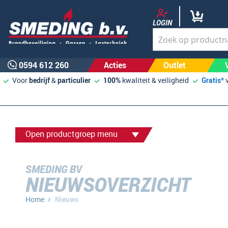
LOGIN
0594 612 260
Acties
Outlet
Voor
bedrijf
&
particulier
100%
kwaliteit & veiligheid
Gratis*
Open productgroep menu
SMEDING BV
NIEUWSOVERZICHT
Home
Nieuws