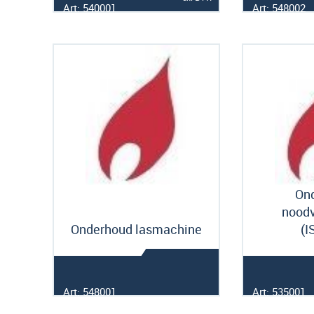
Art: 540001
Art: 548002
On
noodv
Onderhoud lasmachine
(I
Art: 548001
Art: 535001