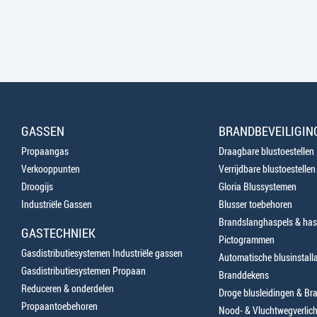
GASSEN
BRANDBEVEILIGIN
Propaangas
Draagbare blustoestellen
Verkooppunten
Verrijdbare blustoestellen
Droogijs
Gloria Blussystemen
Industriële Gassen
Blusser toebehoren
Brandslanghaspels & has
GASTECHNIEK
Pictogrammen
Gasdistributiesystemen Industriële gassen
Automatische blusinstalla
Gasdistributiesystemen Propaan
Branddekens
Reduceren & onderdelen
Droge blusleidingen & B
Propaantoebehoren
Nood- & Vluchtwegverlich