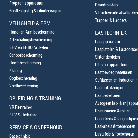
Propaan apparatuur
Brandmelders
Gasflesopslag & cilinderwagens
Vlamdovende afvalbakke
Trappen & Ladders
VEILIGHEID & PBM
Hand- en Arm bescherming
LASTECHNIEK
Ademhalingsbescherming
Lasapparatuur
BHV en EHBO Artikelen
Laspistolen & Lastoortse
Gehoorbescherming
Slijtonderdelen
Hoofdbescherming
Plasma apparatuur
Kleding
Lastoevoegmaterialen
Oogbescherming
Stiftlassen en Induction 
Voetbescherming
Lasrookafzuiging
Lastoebehoren
OPLEIDING & TRAINING
Autogeen las- & snijappa
VR Firetrainer
Positioneren & meten
BHV & Herhaling
Lasdekens & lasgordijnen
Laskabels & toebehoren
SERVICE & ONDERHOUD
Lastafels & Toebehoren
Gastechniek