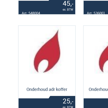
45,
-
ex. BTW
Art: 548004
Art: 536001
Onderhoud adr koffer
Onderhou
25,
-
ex. BTW