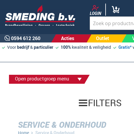
LOGIN
0594 612 260
Acties
Outlet
Voor
bedrijf
&
particulier
100%
kwaliteit & veiligheid
Gratis*
Open productgroep menu
FILTERS
SERVICE & ONDERHOUD
Home
Service & Onderhoud