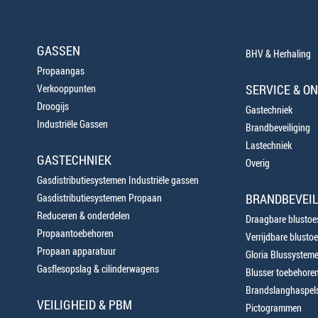
GASSEN
BHV & Herhaling
Propaangas
SERVICE & O
Verkooppunten
Droogijs
Gastechniek
Industriële Gassen
Brandbeveiliging
Lastechniek
GASTECHNIEK
Overig
Gasdistributiesystemen Industriële gassen
BRANDBEVEIL
Gasdistributiesystemen Propaan
Reduceren & onderdelen
Draagbare blustoes
Propaantoebehoren
Verrijdbare blustoe
Propaan apparatuur
Gloria Blussystem
Gasflesopslag & cilinderwagens
Blusser toebehore
Brandslanghaspels
VEILIGHEID & PBM
Pictogrammen