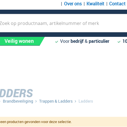
Over ons
Kwaliteit
Contact
k
Veilig wonen
Voor
bedrijf
&
particulier
1
DDERS
Brandbeveiliging
Trappen & Ladders
Ladders
een producten gevonden voor deze selectie.