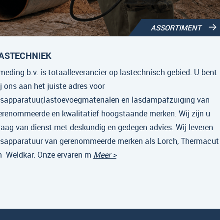
ASSORTIMENT
ASTECHNIEK
meding b.v. is totaalleverancier op lastechnisch gebied. U bent
ij ons aan het juiste adres voor
asapparatuur,lastoevoegmaterialen en lasdampafzuiging van
erenommeerde en kwalitatief hoogstaande merken. Wij zijn u
raag van dienst met deskundig en gedegen advies. Wij leveren
asapparatuur van gerenommeerde merken als Lorch, Thermacut
n Weldkar. Onze ervaren m
Meer >