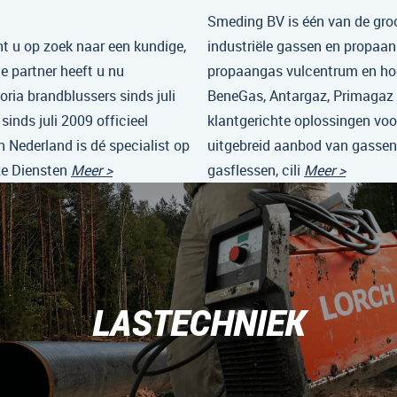
Smeding BV is één van de groo
nt u op zoek naar een kundige,
industriële gassen en propaan
e partner heeft u nu
propaangas vulcentrum en hoo
oria brandblussers sinds juli
BeneGas, Antargaz, Primagaz
inds juli 2009 officieel
klantgerichte oplossingen voo
n Nederland is dé specialist op
uitgebreid aanbod van gassen
ze Diensten
Meer >
gasflessen, cili
Meer >
LASTECHNIEK