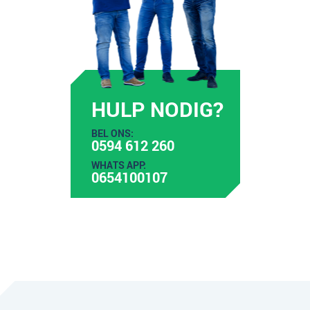
HULP NODIG?
BEL ONS:
0594 612 260
WHATS APP:
0654100107