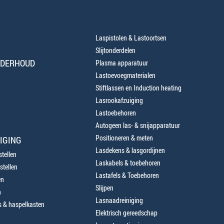
Laspistolen & Lastoortsen
Slijtonderdelen
NDERHOUD
Plasma apparatuur
Lastoevoegmaterialen
Stiftlassen en Induction heating
Lasrookafzuiging
Lastoebehoren
Autogeen las- & snijapparatuur
Positioneren & meten
IGING
Lasdekens & lasgordijnen
tellen
Laskabels & toebehoren
stellen
Lastafels & Toebehoren
en
Slijpen
n
Lasnaadreiniging
 & haspelkasten
Elektrisch gereedschap