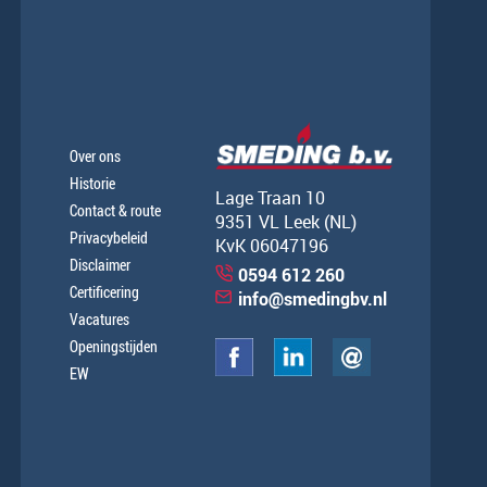
Over ons
Historie
Lage Traan 10
Contact & route
9351 VL Leek (NL)
Privacybeleid
KvK 06047196
Disclaimer
0594 612 260
Certificering
info@smedingbv.nl
Vacatures
Openingstijden
EW