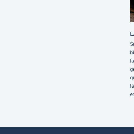
L
S
b
l
g
g
l
e