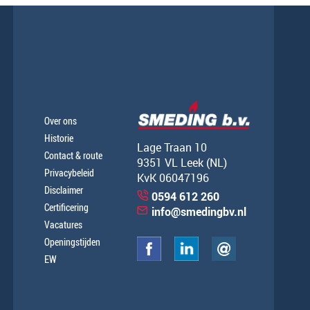
Over ons
Historie
Lage Traan 10
Contact & route
9351 VL Leek (NL)
Privacybeleid
KvK 06047196
Disclaimer
0594 612 260
Certificering
info@smedingbv.nl
Vacatures
Openingstijden
EW