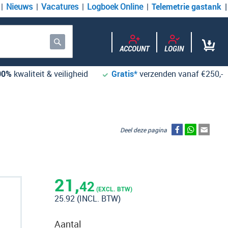
Nieuws
Vacatures
Logboek Online
Telemetrie gastank
ACCOUNT
LOGIN
Zoek
00%
kwaliteit & veiligheid
Gratis*
verzenden vanaf €250,-
Deel deze pagina
21,
42
(EXCL. BTW)
25.92
(INCL. BTW)
Aantal