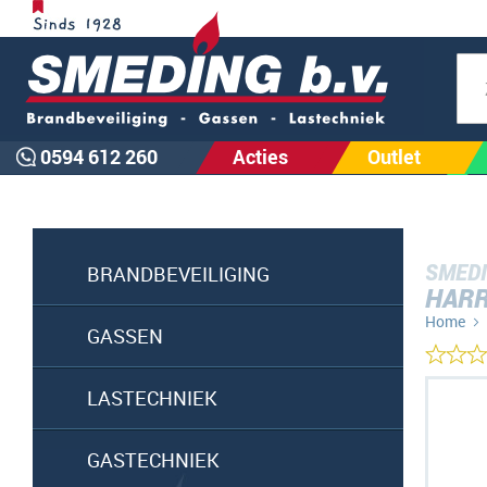
Zoe
0594 612 260
Acties
Outlet
SMEDI
BRANDBEVEILIGING
HARR
Home
GASSEN
Ga
LASTECHNIEK
naar
het
GASTECHNIEK
einde