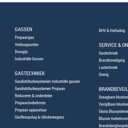
GASSEN
BHV & Herhaling
Propaangas
SERVICE & O
Verkooppunten
Droogijs
Gastechniek
Industriële Gassen
Brandbeveiliging
Lastechniek
GASTECHNIEK
Overig
Gasdistributiesystemen Industriële gassen
BRANDBEVEIL
Gasdistributiesystemen Propaan
Reduceren & onderdelen
Draagbare blustoes
Propaantoebehoren
Verrijdbare blustoe
Propaan apparatuur
Gloria Blussystem
Gasflesopslag & cilinderwagens
Blusser toebehore
Brandslanghaspels