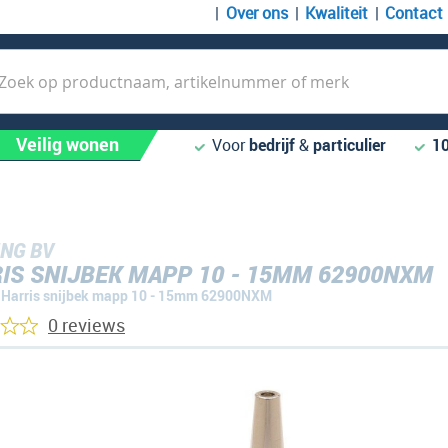
Over ons
Kwaliteit
Contact
k
Veilig wonen
Voor
bedrijf
&
particulier
1
NG BV
IS SNIJBEK MAPP 10 - 15MM 62900NXM
Harris snijbek mapp 10 - 15mm 62900NXM
0 reviews