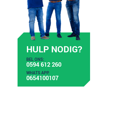
HULP NODIG?
BEL ONS:
0594 612 260
WHATS APP:
0654100107