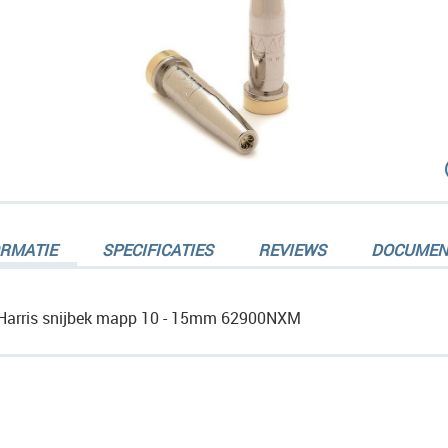
dingen-
ORMATIE
SPECIFICATIES
REVIEWS
DOCUMEN
Harris snijbek mapp 10 - 15mm 62900NXM
dingen-