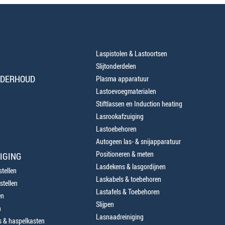
Laspistolen & Lastoortsen
Slijtonderdelen
NDERHOUD
Plasma apparatuur
Lastoevoegmaterialen
Stiftlassen en Induction heating
Lasrookafzuiging
Lastoebehoren
Autogeen las- & snijapparatuur
Positioneren & meten
IGING
Lasdekens & lasgordijnen
tellen
Laskabels & toebehoren
stellen
Lastafels & Toebehoren
en
Slijpen
n
Lasnaadreiniging
 & haspelkasten