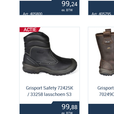
99,
24
ex. BTW
Art: 405800
Art: 405795
ACTIE
Grisport Safety 72425K
Grisport
/ 33258 lasschoen S3
70249C
99,
88
ex. BTW