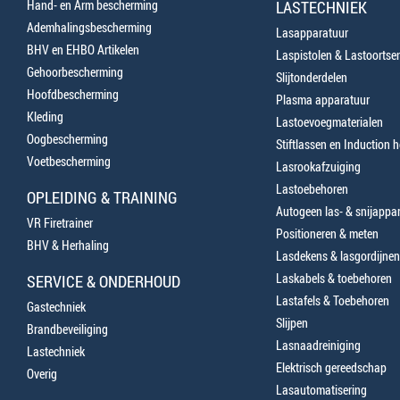
Hand- en Arm bescherming
LASTECHNIEK
Ademhalingsbescherming
Lasapparatuur
BHV en EHBO Artikelen
Laspistolen & Lastoortse
Gehoorbescherming
Slijtonderdelen
Hoofdbescherming
Plasma apparatuur
Kleding
Lastoevoegmaterialen
Oogbescherming
Stiftlassen en Induction 
Voetbescherming
Lasrookafzuiging
Lastoebehoren
OPLEIDING & TRAINING
Autogeen las- & snijappa
VR Firetrainer
Positioneren & meten
BHV & Herhaling
Lasdekens & lasgordijnen
Laskabels & toebehoren
SERVICE & ONDERHOUD
Lastafels & Toebehoren
Gastechniek
Slijpen
Brandbeveiliging
Lasnaadreiniging
Lastechniek
Elektrisch gereedschap
Overig
Lasautomatisering