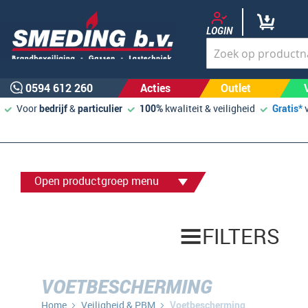
LOGIN
0594 612 260
Acties
Outlet
Voor
bedrijf
&
particulier
100%
kwaliteit & veiligheid
Gratis*
Open productgroep menu
FILTERS
VOETBESCHERMING
Home
Veiligheid & PBM
Voetbescherming