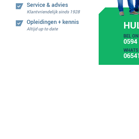
Service & advies
Klantvriendelijk sinds 1928
Opleidingen + kennis
HU
Altijd up to date
BEL ON
0594 
WHATS 
0654