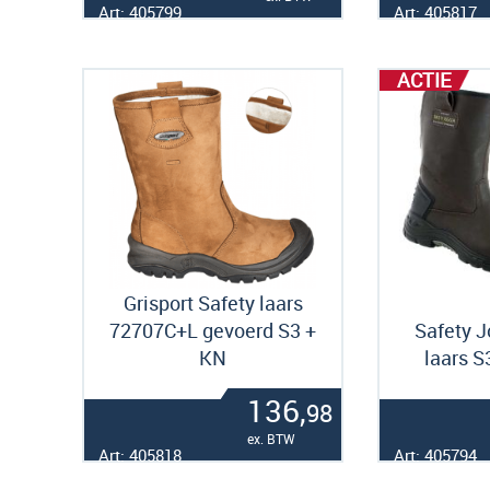
Art: 405799
Art: 405817
ACTIE
Grisport Safety laars
72707C+L gevoerd S3 +
Safety J
KN
laars S
136,
98
ex. BTW
Art: 405818
Art: 405794