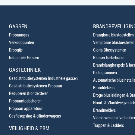
GASSEN
BRANDBEVEILIGIN
Propaangas
Draagbare blustoestellen
Verkooppunten
Verrijdbare blustoestellen
Droogijs
Gloria Blussystemen
Industriële Gassen
Blusser toebehoren
Brandslanghaspels & has
GASTECHNIEK
Pictogrammen
Gasdistributiesystemen Industriële gassen
Automatische blusinstalla
Gasdistributiesystemen Propaan
Branddekens
Reduceren & onderdelen
Droge blusleidingen & B
Propaantoebehoren
Nood- & Vluchtwegverlich
Propaan apparatuur
Brandmelders
Gasflesopslag & cilinderwagens
Vlamdovende afvalbakke
Trappen & Ladders
VEILIGHEID & PBM