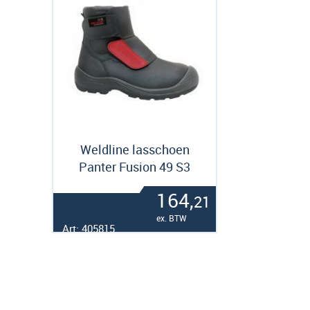
Weldline lasschoen
Panter Fusion 49 S3
164,
21
ex. BTW
Art: 405815