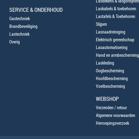
Lasdekens & lasgordijnen
Laskabels & toebehoren
SERVICE & ONDERHOUD
Lastafels & Toebehoren
Gastechniek
Slijpen
Brandbeveiliging
Lasnaadreiniging
Lastechniek
Elektrisch gereedschap
Overig
Lasautomatisering
Hand en armbescherming
Laskleding
Oogbescherming
Hoofdbescherming
Voetbescherming
WEBSHOP
Verzenden / retour
Algemene voorwaarden
Herroepingsverzoek