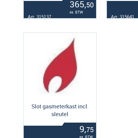
365,
50
ex. BTW
Art: 315137
Art: 315641
Slot gasmeterkast incl.
sleutel
9,
75
ex. BTW