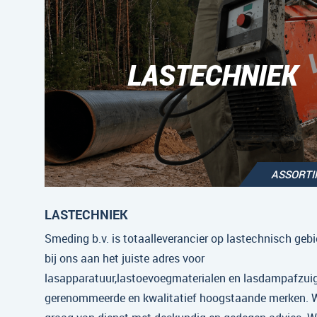
LASTECHNIEK
ASSORT
LASTECHNIEK
Smeding b.v. is totaalleverancier op lastechnisch gebi
bij ons aan het juiste adres voor
lasapparatuur,lastoevoegmaterialen en lasdampafzui
gerenommeerde en kwalitatief hoogstaande merken. Wi