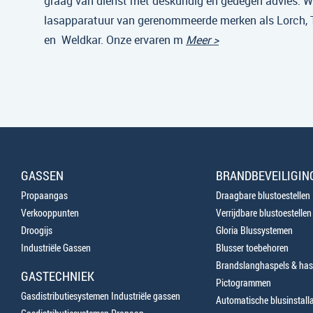
graag van dienst met deskundig en gedegen advies. Wi
lasapparatuur van gerenommeerde merken als Lorch,
en Weldkar. Onze ervaren m
Meer >
GASSEN
BRANDBEVEILIGIN
Propaangas
Draagbare blustoestellen
Verkooppunten
Verrijdbare blustoestellen
Droogijs
Gloria Blussystemen
Industriële Gassen
Blusser toebehoren
Brandslanghaspels & has
GASTECHNIEK
Pictogrammen
Gasdistributiesystemen Industriële gassen
Automatische blusinstalla