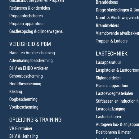
Gasdistributiesystemen Propaan
Branddekens
Reduceren & onderdelen
Droge blusleidingen & B
Propaantoebehoren
Nood- & Vluchtwegverlich
Propaan apparatuur
Brandmelders
Gasflesopslag & cilinderwagens
Vlamdovende afvalbakke
Trappen & Ladders
VEILIGHEID & PBM
Hand- en Arm bescherming
LASTECHNIEK
Ademhalingsbescherming
Lasapparatuur
BHV en EHBO Artikelen
Laspistolen & Lastoortse
Gehoorbescherming
Slijtonderdelen
Hoofdbescherming
Plasma apparatuur
Kleding
Lastoevoegmaterialen
Oogbescherming
Stiftlassen en Induction 
Voetbescherming
Lasrookafzuiging
Lastoebehoren
OPLEIDING & TRAINING
Autogeen las- & snijappa
VR Firetrainer
Positioneren & meten
BHV & Herhaling