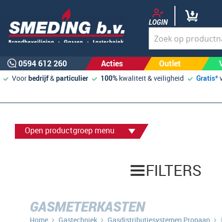
LOGIN
0594 612 260
Acties
Outlet
Voor
bedrijf
&
particulier
100%
kwaliteit & veiligheid
Gratis*
Open productgroep menu
FILTERS
GASMETERKASTEN
Home
Gastechniek
Gasdistributiesystemen Propaan