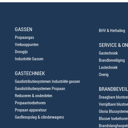
GASSEN
BHV & Herhaling
Propaangas
SERVICE & O
Verkooppunten
Droogijs
Gastechniek
Industriële Gassen
Brandbeveiliging
Lastechniek
GASTECHNIEK
Overig
Gasdistributiesystemen Industriële gassen
BRANDBEVEIL
Gasdistributiesystemen Propaan
Reduceren & onderdelen
Draagbare blustoes
Propaantoebehoren
Verrijdbare blustoe
Propaan apparatuur
Gloria Blussystem
Gasflesopslag & cilinderwagens
Blusser toebehore
Brandslanghaspels