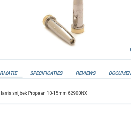
dingen-
ORMATIE
SPECIFICATIES
REVIEWS
DOCUMEN
Harris snijbek Propaan 10-15mm 62900NX
dingen-