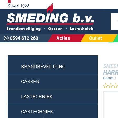
Zoe
0594 612 260
Acties
Outlet
SMEDI
BRANDBEVEILIGING
HARR
Home
GASSEN
Ga
LASTECHNIEK
naar
het
GASTECHNIEK
einde