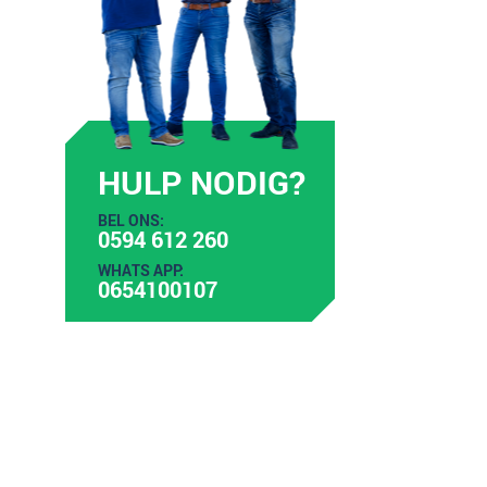
HULP NODIG?
BEL ONS:
0594 612 260
WHATS APP:
0654100107