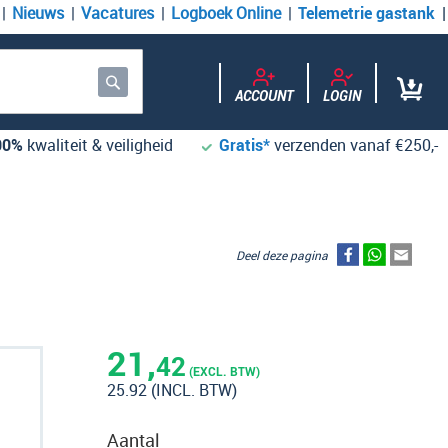
Nieuws
Vacatures
Logboek Online
Telemetrie gastank
ACCOUNT
LOGIN
Zoek
00%
kwaliteit & veiligheid
Gratis*
verzenden vanaf €250,-
Deel deze pagina
21,
42
(EXCL. BTW)
25.92
(INCL. BTW)
Aantal