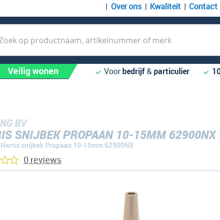
Over ons
Kwaliteit
Contact
k
Veilig wonen
Voor
bedrijf
&
particulier
1
NG BV
IS SNIJBEK PROPAAN 10-15MM 62900NX
Harris snijbek Propaan 10-15mm 62900NX
0 reviews