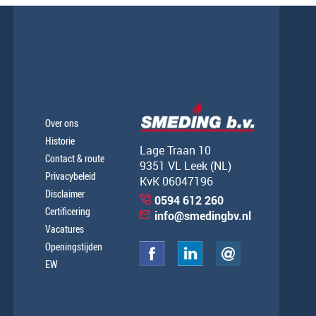
Over ons
Historie
Lage Traan 10
Contact & route
9351 VL Leek (NL)
Privacybeleid
KvK 06047196
Disclaimer
0594 612 260
Certificering
info@smedingbv.nl
Vacatures
Openingstijden
EW