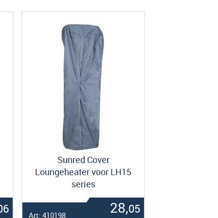
Sunred Cover
Loungeheater voor LH15
series
28,
06
05
Art: 410198