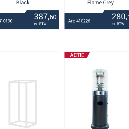
Black
Flame Grey
387,
280,
60
 410190
Art: 410226
ex. BTW
ex. BTW
ACTIE