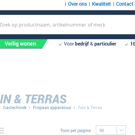
Over ons
Kwaliteit
Contact
k
Veilig wonen
Voor
bedrijf
&
particulier
1
IN & TERRAS
Gastechniek
Propaan apparatuur
Tuin & Terras
Tonen
to-
Lijst
Toon per pagina:
bel