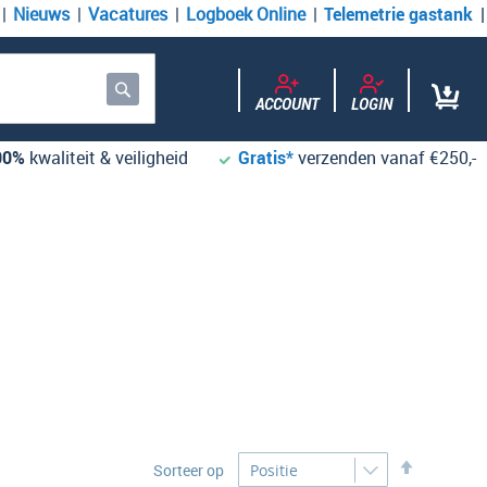
Nieuws
Vacatures
Logboek Online
Telemetrie gastank
ACCOUNT
LOGIN
Zoek
00%
kwaliteit & veiligheid
Gratis*
verzenden vanaf €250,-
Desc
Sorteer op