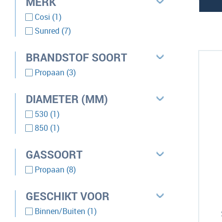
MERK
product
Cosi
1
producten
Sunred
7
BRANDSTOF SOORT
producten
Propaan
3
DIAMETER (MM)
product
530
1
product
850
1
GASSOORT
producten
Propaan
8
GESCHIKT VOOR
product
Binnen/Buiten
1