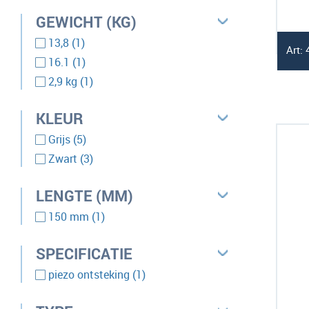
GEWICHT (KG)
product
13,8
1
Art:
product
16.1
1
product
2,9 kg
1
KLEUR
producten
Grijs
5
producten
Zwart
3
LENGTE (MM)
product
150 mm
1
SPECIFICATIE
product
piezo ontsteking
1