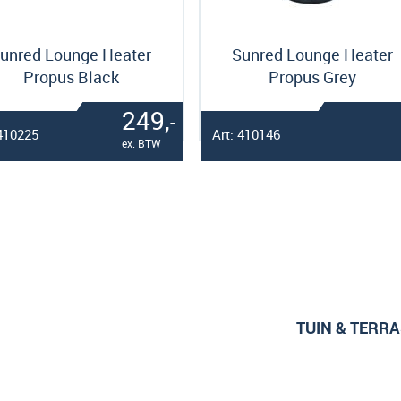
unred Lounge Heater
Sunred Lounge Heater
Propus Black
Propus Grey
249,
-
 410225
Art: 410146
ex. BTW
TUIN & TERRA