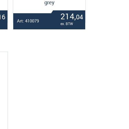
grey
214,
16
04
Art: 410079
ex. BTW