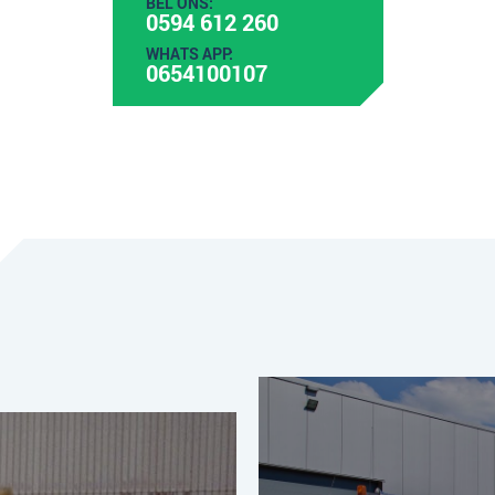
BEL ONS:
0594 612 260
WHATS APP:
0654100107