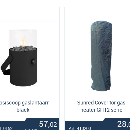
als
osiscoop gaslantaarn
Sunred Cover for gas
black
heater GH12 serie
57,
28,
02
 410152
Art: 410200