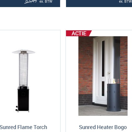
83,
49
ex. BTW
ex. BTW
ACTIE
Sunred Flame Torch
Sunred Heater Bogo