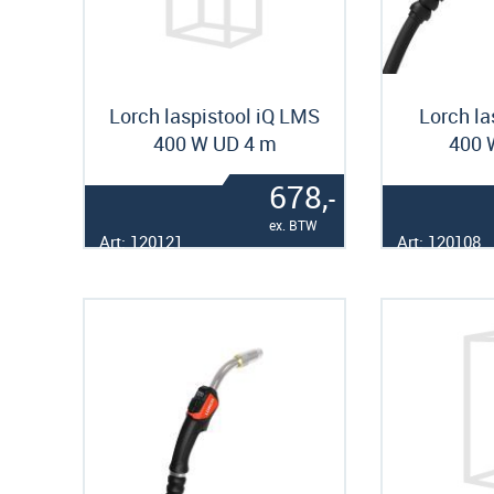
Lorch laspistool iQ LMS
Lorch la
400 W UD 4 m
400 
678,
-
ex. BTW
Art: 120121
Art: 120108