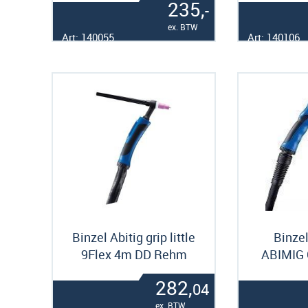
235,
-
ex. BTW
Art: 140055
Art: 140106
Binzel Abitig grip little
Binzel
9Flex 4m DD Rehm
ABIMIG
282,
04
ex. BTW