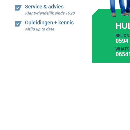
Service & advies
Klantvriendelijk sinds 1928
Opleidingen + kennis
HU
Altijd up to date
BEL ON
0594 
WHATS 
0654