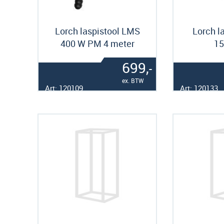
Lorch laspistool LMS
Lorch l
400 W PM 4 meter
15
699,
-
ex. BTW
Art: 120109
Art: 120133