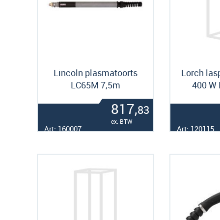
Lincoln plasmatoorts
Lorch las
LC65M 7,5m
400 W 
817,
83
ex. BTW
Art: 160007
Art: 120115