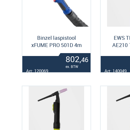
Binzel laspistool
EWS TI
xFUME PRO 501D 4m
AE210 
802,
46
ex. BTW
Art: 120069
Art: 140049