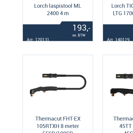
Lorch laspistool ML
Lorch TIG
2400 4 m
LTG 170
193,
-
ex. BTW
Art: 120131
Art: 140119
Thermacut FHT-EX
Therma
105RTXH 8 meter
45TT 