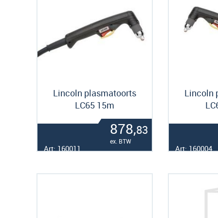
Lincoln plasmatoorts
Lincoln 
LC65 15m
LC
878,
83
ex. BTW
Art: 160011
Art: 160004