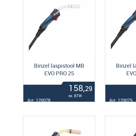
Binzel laspistool MB
Binzel l
EVO PRO 25
EVO
158,
29
ex. BTW
Art: 120078
Art: 120079