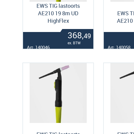
EWS TIG lastoorts
AE210 19 8m UD
EWS TI
HighFlex
AE210 
368,
49
ex. BTW
Art: 140046
Art: 140058