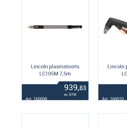
Lincoln plasmatoorts
Lincoln 
LC105M 7,5m
L
939,
83
ex. BTW
Art: 160008
Art: 160010