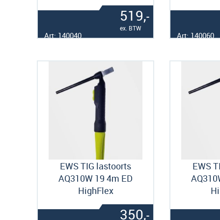
519,
-
ex. BTW
Art: 140040
Art: 140060
EWS TIG lastoorts
EWS TI
AQ310W 19 4m ED
AQ310
HighFlex
Hi
350,
-