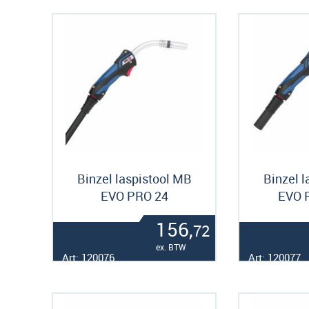
Binzel laspistool MB
Binzel l
EVO PRO 24
EVO 
156,
72
ex. BTW
Art: 120076
Art: 120077