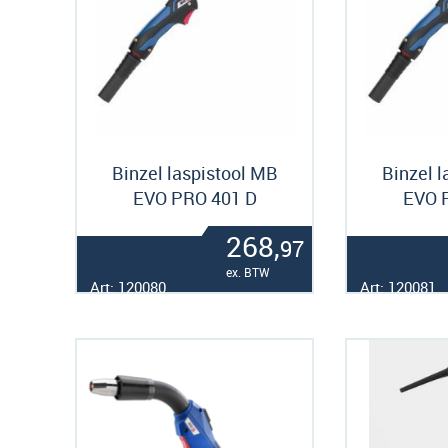
Binzel laspistool MB
Binzel l
EVO PRO 401 D
EVO 
268,
97
ex. BTW
Art: 120080
Art: 120081