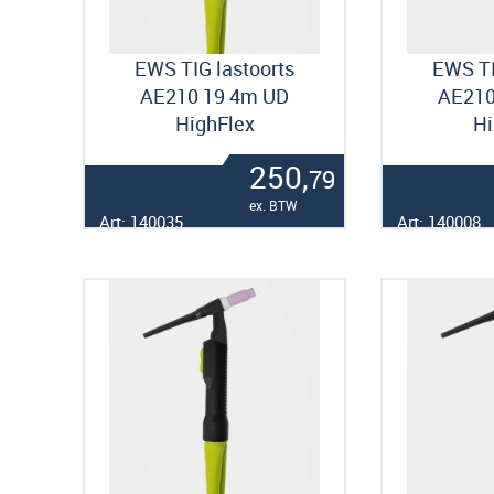
EWS TIG lastoorts
EWS TI
AE210 19 4m UD
AE210
HighFlex
Hi
250,
79
ex. BTW
Art: 140035
Art: 140008