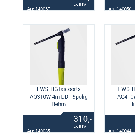
ex. BTW
Art: 140067
Art: 140050
EWS TIG lastoorts
EWS TI
AQ310W 4m DD 19polig
AQ410
Rehm
Hi
310,
-
ex. BTW
Art: 140085
Art: 140044