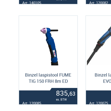
Art: 140105
Art: 120082
Binzel laspistool FUME
Binzel l
TIG 150 FRH 8m ED
EVO
835,
63
ex. BTW
Art: 120085
Art: 120075