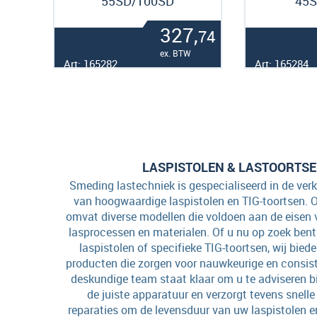
55SD/100SD
45
327,
74
ex. BTW
Art: 165282
Art: 165284
LASPISTOLEN & LASTOORTS
Smeding lastechniek is gespecialiseerd in de ver
van hoogwaardige laspistolen en TIG-toortsen. 
omvat diverse modellen die voldoen aan de eisen 
lasprocessen en materialen. Of u nu op zoek be
laspistolen of specifieke TIG-toortsen, wij bie
producten die zorgen voor nauwkeurige en consis
deskundige team staat klaar om u te adviseren bi
de juiste apparatuur en verzorgt tevens snelle 
reparaties om de levensduur van uw laspistolen e