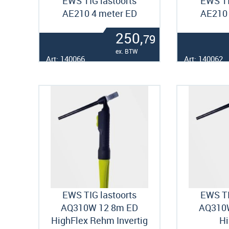
EWS TIG lastoorts
EWS TI
AE210 4 meter ED
AE210 
250,
79
ex. BTW
Art: 140066
Art: 140062
EWS TIG lastoorts
EWS TI
AQ310W 12 8m ED
AQ310
HighFlex Rehm Invertig
Hi