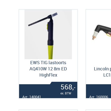
EWS TIG lastoorts
AQ410W 12 8m ED
Lincoln 
HighFlex
LC1
568,
-
ex. BTW
Art: 140041
Art: 160006