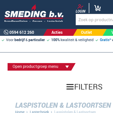
LOGIN
0594 612 260
Acties
Outlet
Voor
bedrijf
&
particulier
100%
kwaliteit & veiligheid
Gratis*
Open productgroep menu
FILTERS
LASPISTOLEN & LASTOORTSEN
Home
Lastechniek
Laspistolen & Lastoortsen