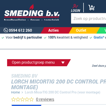
LOGIN
0594 612 260
Acties
Outlet
Voor
bedrijf
&
particulier
100%
kwaliteit & veiligheid
Gratis*
Open productgroep menu
Deel deze
SMEDING BV
LORCH MICORTIG 200 DC CONTROL P
MONTAGE)
Home
Lorch MicorTIG 200 DC Control Pro (voor montage)
0 reviews