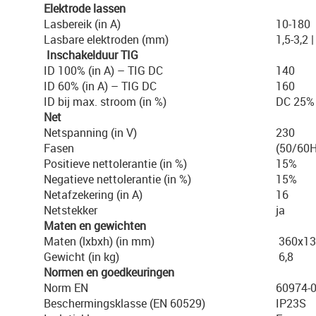
Elektrode lassen
Lasbereik (in A)
10-180
Lasbare elektroden (mm)
1,5-3,2 |
Inschakelduur TIG
ID 100% (in A) – TIG DC
140
ID 60% (in A) – TIG DC
160
ID bij max. stroom (in %)
DC 25%
Net
Netspanning (in V)
230
Fasen
(50/60H
Positieve nettolerantie (in %)
15%
Negatieve nettolerantie (in %)
15%
Netafzekering (in A)
16
Netstekker
ja
Maten en gewichten
Maten (lxbxh) (in mm)
360x13
Gewicht (in kg)
6,8
Normen en goedkeuringen
Norm EN
60974-
Beschermingsklasse (EN 60529)
IP23S