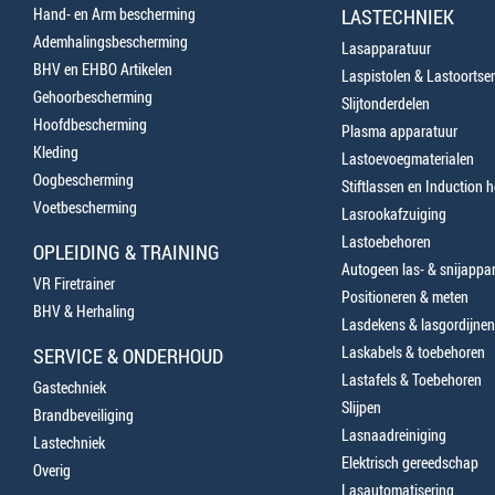
Hand- en Arm bescherming
LASTECHNIEK
Ademhalingsbescherming
Lasapparatuur
BHV en EHBO Artikelen
Laspistolen & Lastoortse
Gehoorbescherming
Slijtonderdelen
Hoofdbescherming
Plasma apparatuur
Kleding
Lastoevoegmaterialen
Oogbescherming
Stiftlassen en Induction 
Voetbescherming
Lasrookafzuiging
Lastoebehoren
OPLEIDING & TRAINING
Autogeen las- & snijappa
VR Firetrainer
Positioneren & meten
BHV & Herhaling
Lasdekens & lasgordijnen
Laskabels & toebehoren
SERVICE & ONDERHOUD
Lastafels & Toebehoren
Gastechniek
Slijpen
Brandbeveiliging
Lasnaadreiniging
Lastechniek
Elektrisch gereedschap
Overig
Lasautomatisering