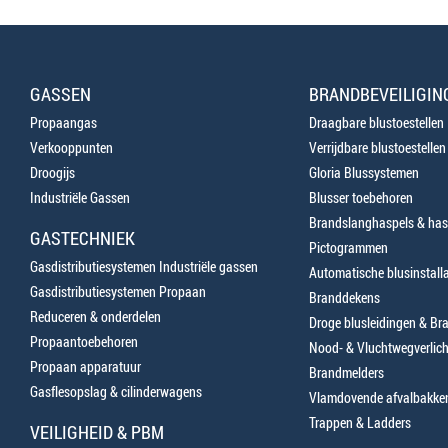
GASSEN
BRANDBEVEILIGIN
Propaangas
Draagbare blustoestellen
Verkooppunten
Verrijdbare blustoestellen
Droogijs
Gloria Blussystemen
Industriële Gassen
Blusser toebehoren
Brandslanghaspels & has
GASTECHNIEK
Pictogrammen
Gasdistributiesystemen Industriële gassen
Automatische blusinstalla
Gasdistributiesystemen Propaan
Branddekens
Reduceren & onderdelen
Droge blusleidingen & B
Propaantoebehoren
Nood- & Vluchtwegverlich
Propaan apparatuur
Brandmelders
Gasflesopslag & cilinderwagens
Vlamdovende afvalbakke
Trappen & Ladders
VEILIGHEID & PBM