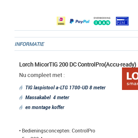
afbeeldingen-
gallerij
INFORMATIE
Lorch MicorTIG 200 DC ControlPro(Accu-ready)
Nu compleet met :
TIG laspistool a-LTG 1700-UD 8 meter
Massakabel 4 meter
en montage koffer
• Bedieningsconcepten: ControlPro