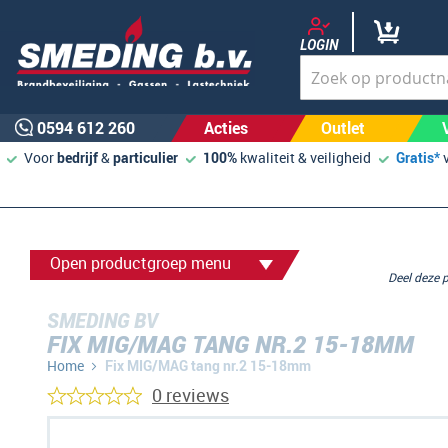
LOGIN
0594 612 260
Acties
Outlet
Voor
bedrijf
&
particulier
100%
kwaliteit & veiligheid
Gratis*
Open productgroep menu
Deel deze
SMEDING BV
FIX MIG/MAG TANG NR.2 15-18MM
Home
Fix MIG/MAG tang nr.2 15-18mm
0 reviews
Ga