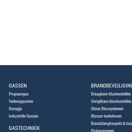
GASSEN
BRANDBEVEILIGIN
Propaangas
Draagbare blustoestellen
Verkooppunten
Verrijdbare blustoestellen
Droogijs
Gloria Blussystemen
Industriële Gassen
Blusser toebehoren
Brandslanghaspels & has
GASTECHNIEK
Pictogrammen