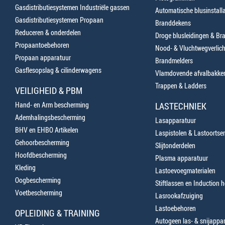
Gasdistributiesystemen Industriële gassen
Automatische blusinstalla
Gasdistributiesystemen Propaan
Branddekens
Reduceren & onderdelen
Droge blusleidingen & B
Propaantoebehoren
Nood- & Vluchtwegverlich
Propaan apparatuur
Brandmelders
Gasflesopslag & cilinderwagens
Vlamdovende afvalbakke
Trappen & Ladders
VEILIGHEID & PBM
Hand- en Arm bescherming
LASTECHNIEK
Ademhalingsbescherming
Lasapparatuur
BHV en EHBO Artikelen
Laspistolen & Lastoortse
Gehoorbescherming
Slijtonderdelen
Hoofdbescherming
Plasma apparatuur
Kleding
Lastoevoegmaterialen
Oogbescherming
Stiftlassen en Induction 
Voetbescherming
Lasrookafzuiging
Lastoebehoren
OPLEIDING & TRAINING
Autogeen las- & snijappa