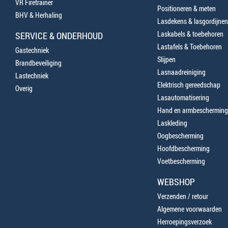
VR Firetrainer
Positioneren & meten
BHV & Herhaling
Lasdekens & lasgordijnen
Laskabels & toebehoren
SERVICE & ONDERHOUD
Lastafels & Toebehoren
Gastechniek
Slijpen
Brandbeveiliging
Lasnaadreiniging
Lastechniek
Elektrisch gereedschap
Overig
Lasautomatisering
Hand en armbescherming
Laskleding
Oogbescherming
Hoofdbescherming
Voetbescherming
WEBSHOP
Verzenden / retour
Algemene voorwaarden
Herroepingsverzoek