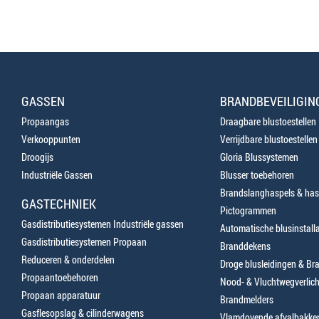
GASSEN
BRANDBEVEILIGIN
Propaangas
Draagbare blustoestellen
Verkooppunten
Verrijdbare blustoestellen
Droogijs
Gloria Blussystemen
Industriële Gassen
Blusser toebehoren
Brandslanghaspels & has
GASTECHNIEK
Pictogrammen
Gasdistributiesystemen Industriële gassen
Automatische blusinstalla
Gasdistributiesystemen Propaan
Branddekens
Reduceren & onderdelen
Droge blusleidingen & B
Propaantoebehoren
Nood- & Vluchtwegverlich
Propaan apparatuur
Brandmelders
Gasflesopslag & cilinderwagens
Vlamdovende afvalbakke