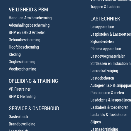
Trappen & Ladders
VEILIGHEID & PBM
Hand- en Arm bescherming
LASTECHNIEK
Ademhalingsbescherming
Lasapparatuur
BHV en EHBO Artikelen
Laspistolen & Lastoortse
Gehoorbescherming
Slijtonderdelen
Hoofdbescherming
Plasma apparatuur
Kleding
Lastoevoegmaterialen
Oogbescherming
Stiftlassen en Induction 
Voetbescherming
Lasrookafzuiging
Lastoebehoren
OPLEIDING & TRAINING
Autogeen las- & snijappa
VR Firetrainer
Positioneren & meten
BHV & Herhaling
Lasdekens & lasgordijnen
Laskabels & toebehoren
SERVICE & ONDERHOUD
Lastafels & Toebehoren
Gastechniek
Slijpen
Brandbeveiliging
Lasnaadreiniging