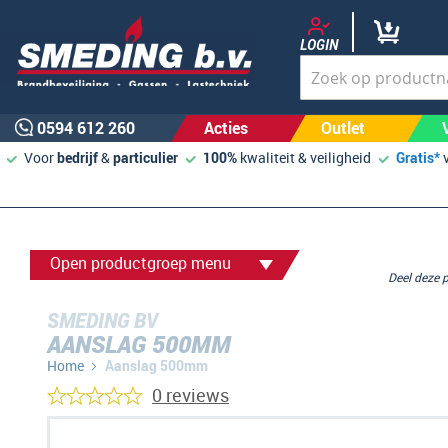
LOGIN
0594 612 260
Acties
Outlet
Voor
bedrijf
&
particulier
100%
kwaliteit & veiligheid
Gratis*
Open productgroep menu
Deel deze
SMEDING BV
AANSLAG 500MM
Home
Aanslag 500mm
0 reviews
Ga