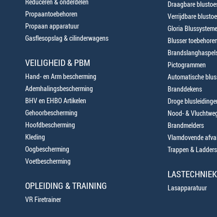
Reduceren & onderdelen
Draagbare blustoes
Propaantoebehoren
Verrijdbare blustoe
Propaan apparatuur
Gloria Blussystem
Gasflesopslag & cilinderwagens
Blusser toebehore
Brandslanghaspels
VEILIGHEID & PBM
Pictogrammen
Hand- en Arm bescherming
Automatische blusi
Ademhalingsbescherming
Branddekens
BHV en EHBO Artikelen
Droge blusleiding
Gehoorbescherming
Nood- & Vluchtweg
Hoofdbescherming
Brandmelders
Kleding
Vlamdovende afva
Oogbescherming
Trappen & Ladders
Voetbescherming
LASTECHNIEK
OPLEIDING & TRAINING
Lasapparatuur
VR Firetrainer