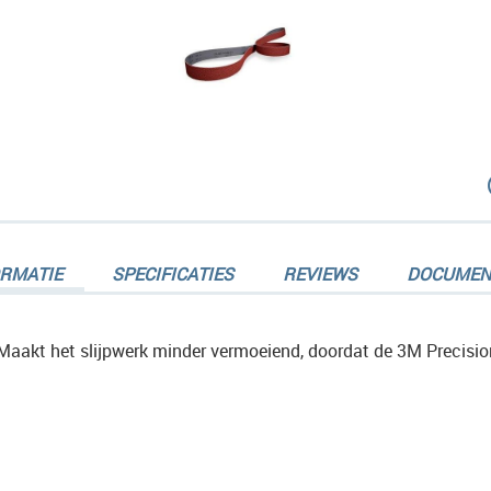
dingen-
ORMATIE
SPECIFICATIES
REVIEWS
DOCUMEN
Maakt het slijpwerk minder vermoeiend, doordat de 3M Precisio
dingen-