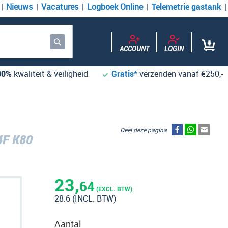
Nieuws
Vacatures
Logboek Online
Telemetrie gastank
ACCOUNT
LOGIN
Zoek
00%
kwaliteit & veiligheid
Gratis*
verzenden vanaf €250,-
Deel deze pagina
F K80
23,
64
(EXCL. BTW)
28.6
(INCL. BTW)
Aantal