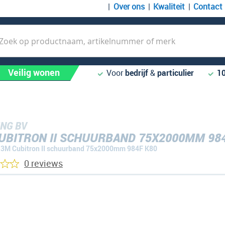
Over ons
Kwaliteit
Contact
k
Veilig wonen
Voor
bedrijf
&
particulier
1
NG BV
UBITRON II SCHUURBAND 75X2000MM 984
3M Cubitron II schuurband 75x2000mm 984F K80
0 reviews