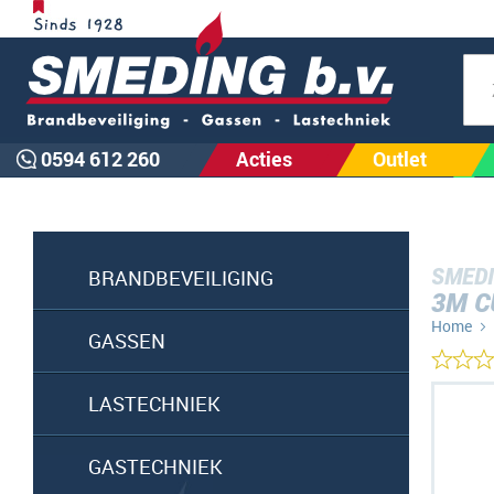
Zoe
0594 612 260
Acties
Outlet
SMEDI
BRANDBEVEILIGING
3M C
Home
GASSEN
Ga
LASTECHNIEK
naar
het
GASTECHNIEK
einde