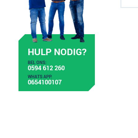
HULP NODIG?
BEL ONS:
0594 612 260
WHATS APP:
0654100107