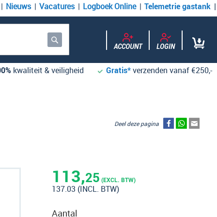
Nieuws
Vacatures
Logboek Online
Telemetrie gastank
ACCOUNT
LOGIN
Zoek
00%
kwaliteit & veiligheid
Gratis*
verzenden vanaf €250,-
Deel deze pagina
113,
25
(EXCL. BTW)
137.03
(INCL. BTW)
Aantal