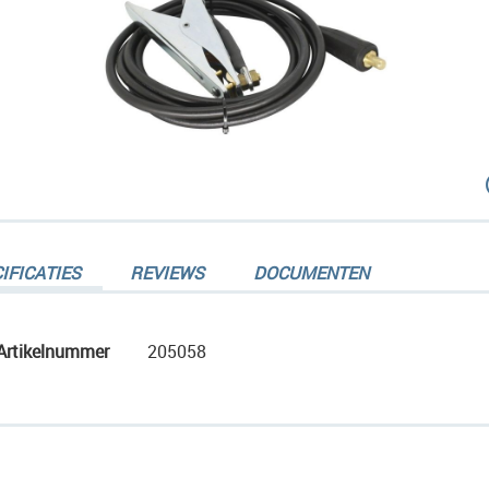
dingen-
IFICATIES
REVIEWS
DOCUMENTEN
Meer
Artikelnummer
205058
informatie
dingen-