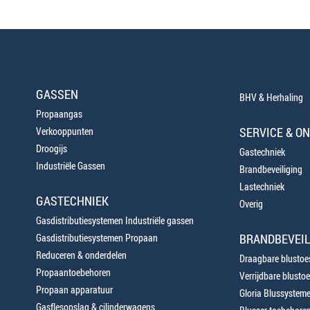
GASSEN
BHV & Herhaling
Propaangas
SERVICE & O
Verkooppunten
Droogijs
Gastechniek
Industriële Gassen
Brandbeveiliging
Lastechniek
GASTECHNIEK
Overig
Gasdistributiesystemen Industriële gassen
BRANDBEVEIL
Gasdistributiesystemen Propaan
Reduceren & onderdelen
Draagbare blustoes
Propaantoebehoren
Verrijdbare blustoe
Propaan apparatuur
Gloria Blussystem
Gasflesopslag & cilinderwagens