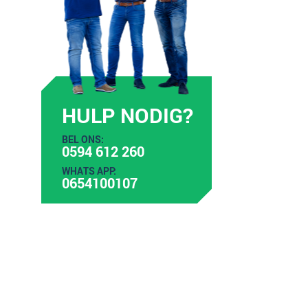
HULP NODIG?
BEL ONS:
0594 612 260
WHATS APP:
0654100107