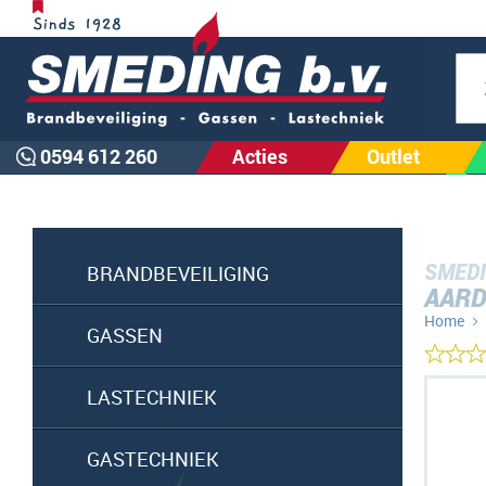
Zoe
0594 612 260
Acties
Outlet
SMEDI
BRANDBEVEILIGING
AARD
Home
GASSEN
Ga
LASTECHNIEK
naar
het
GASTECHNIEK
einde