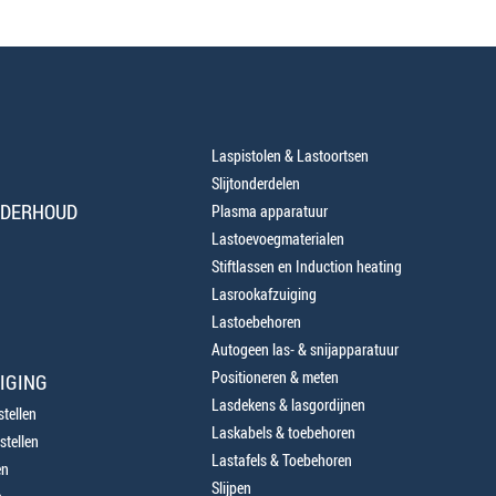
Laspistolen & Lastoortsen
Slijtonderdelen
NDERHOUD
Plasma apparatuur
Lastoevoegmaterialen
Stiftlassen en Induction heating
Lasrookafzuiging
Lastoebehoren
Autogeen las- & snijapparatuur
Positioneren & meten
IGING
Lasdekens & lasgordijnen
tellen
Laskabels & toebehoren
stellen
Lastafels & Toebehoren
en
Slijpen