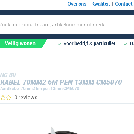
Over ons
Kwaliteit
Contact
k
Veilig wonen
Voor
bedrijf
&
particulier
1
NG BV
KABEL 70MM2 6M PEN 13MM CM5070
Aardkabel 70mm2 6m pen 13mm CM5070
0 reviews