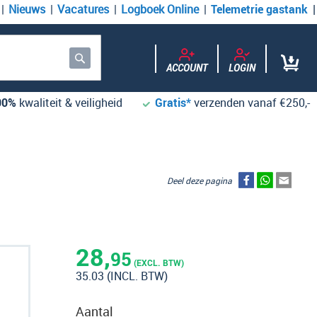
Nieuws
Vacatures
Logboek Online
Telemetrie gastank
ACCOUNT
LOGIN
Zoek
00%
kwaliteit & veiligheid
Gratis*
verzenden vanaf €250,-
Deel deze pagina
28,
95
(EXCL. BTW)
35.03
(INCL. BTW)
Aantal