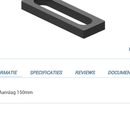
dingen-
ORMATIE
SPECIFICATIES
REVIEWS
DOCUMEN
Aanslag 150mm
dingen-