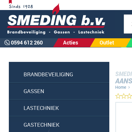
Zoe
0594 612 260
Acties
Outlet
SMEDI
BRANDBEVEILIGING
AANS
Home
GASSEN
Ga
LASTECHNIEK
naar
het
GASTECHNIEK
einde