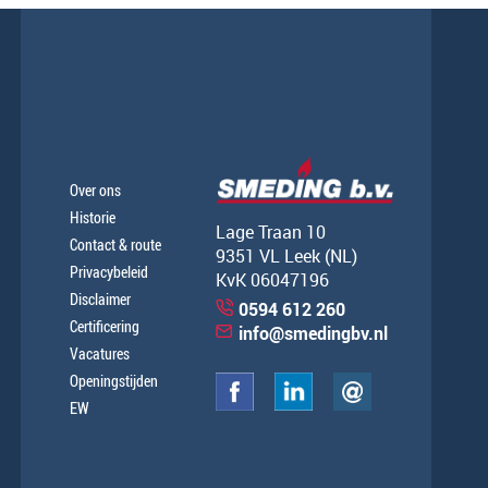
Over ons
Historie
Lage Traan 10
Contact & route
9351 VL Leek (NL)
Privacybeleid
KvK 06047196
Disclaimer
0594 612 260
Certificering
info@smedingbv.nl
Vacatures
Openingstijden
EW