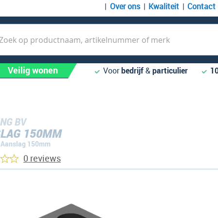
Over ons
Kwaliteit
Contact
k
Veilig wonen
Voor
bedrijf
&
particulier
1
NG BV
LAG 150MM
Aanslag 150mm
0 reviews