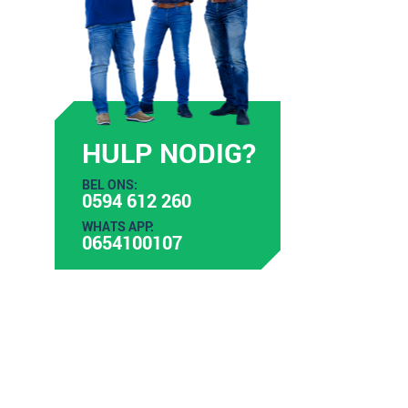
HULP NODIG?
BEL ONS:
0594 612 260
WHATS APP:
0654100107