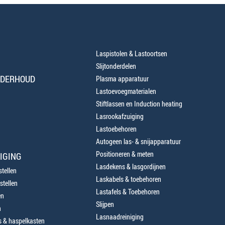
Laspistolen & Lastoortsen
Slijtonderdelen
NDERHOUD
Plasma apparatuur
Lastoevoegmaterialen
Stiftlassen en Induction heating
Lasrookafzuiging
Lastoebehoren
Autogeen las- & snijapparatuur
Positioneren & meten
IGING
Lasdekens & lasgordijnen
tellen
Laskabels & toebehoren
stellen
Lastafels & Toebehoren
en
Slijpen
n
Lasnaadreiniging
 & haspelkasten