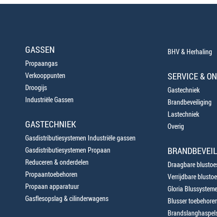
GASSEN
BHV & Herhaling
Propaangas
SERVICE & O
Verkooppunten
Droogijs
Gastechniek
Industriële Gassen
Brandbeveiliging
Lastechniek
GASTECHNIEK
Overig
Gasdistributiesystemen Industriële gassen
BRANDBEVEIL
Gasdistributiesystemen Propaan
Reduceren & onderdelen
Draagbare blustoes
Propaantoebehoren
Verrijdbare blustoe
Propaan apparatuur
Gloria Blussystem
Gasflesopslag & cilinderwagens
Blusser toebehore
Brandslanghaspels