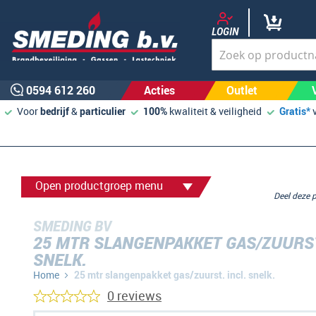
LOGIN
0594 612 260
Acties
Outlet
Voor
bedrijf
&
particulier
100%
kwaliteit & veiligheid
Gratis*
Open productgroep menu
Deel deze
SMEDING BV
25 MTR SLANGENPAKKET GAS/ZUURST
SNELK.
Home
25 mtr slangenpakket gas/zuurst. incl. snelk.
0 reviews