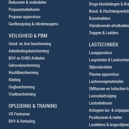
Reduceren & onderdelen
Droge blusleidingen & B
Propaantoebehoren
Nood- & Vluchtwegverlich
Propaan apparatuur
Brandmelders
Gasflesopslag & cilinderwagens
Vlamdovende afvalbakke
Trappen & Ladders
VEILIGHEID & PBM
Hand- en Arm bescherming
LASTECHNIEK
Ademhalingsbescherming
Lasapparatuur
BHV en EHBO Artikelen
Laspistolen & Lastoortse
Gehoorbescherming
Slijtonderdelen
Hoofdbescherming
Plasma apparatuur
Kleding
Lastoevoegmaterialen
Oogbescherming
Stiftlassen en Induction 
Voetbescherming
Lasrookafzuiging
Lastoebehoren
OPLEIDING & TRAINING
Autogeen las- & snijappa
VR Firetrainer
Positioneren & meten
BHV & Herhaling
Lasdekens & lasgordijnen