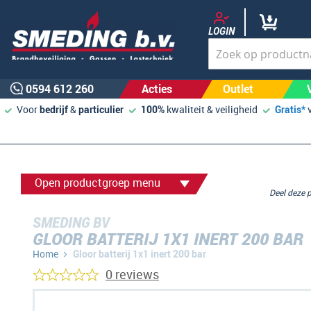
LOGIN
0594 612 260
Acties
Outlet
Voor
bedrijf
&
particulier
100%
kwaliteit & veiligheid
Gratis*
Open productgroep menu
Deel deze
SMEDING BV
GLOOR BATTERIJ 1X1 INERT 200 BAR
Home
Gloor batterij 1x1 inert 200 bar
0 reviews
Ga