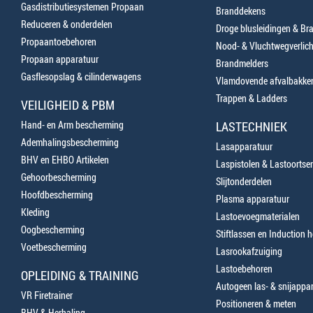
Gasdistributiesystemen Propaan
Branddekens
Reduceren & onderdelen
Droge blusleidingen & B
Propaantoebehoren
Nood- & Vluchtwegverlich
Propaan apparatuur
Brandmelders
Gasflesopslag & cilinderwagens
Vlamdovende afvalbakke
Trappen & Ladders
VEILIGHEID & PBM
Hand- en Arm bescherming
LASTECHNIEK
Ademhalingsbescherming
Lasapparatuur
BHV en EHBO Artikelen
Laspistolen & Lastoortse
Gehoorbescherming
Slijtonderdelen
Hoofdbescherming
Plasma apparatuur
Kleding
Lastoevoegmaterialen
Oogbescherming
Stiftlassen en Induction 
Voetbescherming
Lasrookafzuiging
Lastoebehoren
OPLEIDING & TRAINING
Autogeen las- & snijappa
VR Firetrainer
Positioneren & meten
BHV & Herhaling