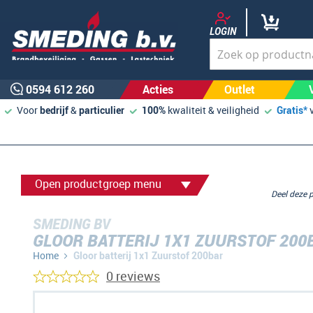
LOGIN
0594 612 260
Acties
Outlet
Voor
bedrijf
&
particulier
100%
kwaliteit & veiligheid
Gratis*
Open productgroep menu
Deel deze
SMEDING BV
GLOOR BATTERIJ 1X1 ZUURSTOF 200
Home
Gloor batterij 1x1 Zuurstof 200bar
0 reviews
Ga