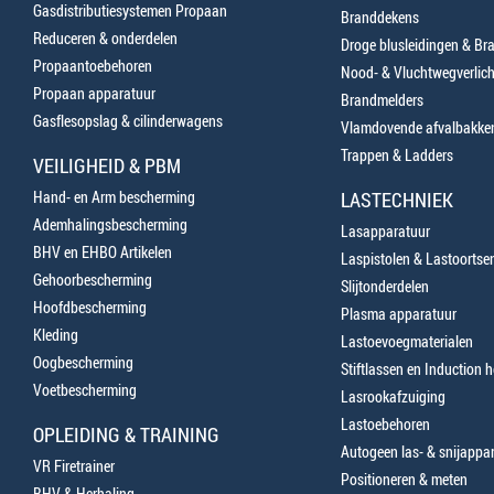
Gasdistributiesystemen Propaan
Branddekens
Reduceren & onderdelen
Droge blusleidingen & B
Propaantoebehoren
Nood- & Vluchtwegverlich
Propaan apparatuur
Brandmelders
Gasflesopslag & cilinderwagens
Vlamdovende afvalbakke
Trappen & Ladders
VEILIGHEID & PBM
Hand- en Arm bescherming
LASTECHNIEK
Ademhalingsbescherming
Lasapparatuur
BHV en EHBO Artikelen
Laspistolen & Lastoortse
Gehoorbescherming
Slijtonderdelen
Hoofdbescherming
Plasma apparatuur
Kleding
Lastoevoegmaterialen
Oogbescherming
Stiftlassen en Induction 
Voetbescherming
Lasrookafzuiging
Lastoebehoren
OPLEIDING & TRAINING
Autogeen las- & snijappa
VR Firetrainer
Positioneren & meten
BHV & Herhaling