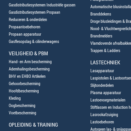
Gasdistributiesystemen Industriële gassen
Automatische blusinstalla
Gasdistributiesystemen Propaan
Branddekens
Reduceren & onderdelen
Droge blusleidingen & B
Propaantoebehoren
Nood- & Vluchtwegverlich
Propaan apparatuur
Brandmelders
Gasflesopslag & cilinderwagens
Vlamdovende afvalbakke
Trappen & Ladders
VEILIGHEID & PBM
Hand- en Arm bescherming
LASTECHNIEK
Ademhalingsbescherming
Lasapparatuur
BHV en EHBO Artikelen
Laspistolen & Lastoortse
Gehoorbescherming
Slijtonderdelen
Hoofdbescherming
Plasma apparatuur
Kleding
Lastoevoegmaterialen
Oogbescherming
Stiftlassen en Induction 
Voetbescherming
Lasrookafzuiging
Lastoebehoren
OPLEIDING & TRAINING
Autogeen las- & snijappa