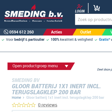
LOGIN
0594 612 260
Acties
Outlet
Voor
bedrijf
&
particulier
100%
kwaliteit & veiligheid
Gratis*
Open productgroep menu
Deel deze
SMEDING BV
GLOOR BATTERIJ 1X1 INERT INCL.
TERUGSLAGKLEP 200 BAR
Home
Gloor batterij 1x1 inert incl. terugslagklep 200 bar
0 reviews