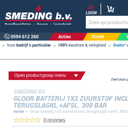
LOGIN
0594 612 260
Acties
Outlet
Voor
bedrijf
&
particulier
100%
kwaliteit & veiligheid
Gratis*
Open productgroep menu
Deel deze
SMEDING BV
GLOOR BATTERIJ 1X2 ZUURSTOF INCL
TERUGSLAGKL.+AFSL. 300 BAR
Home
Gloor batterij 1x2 zuurstof incl. terugslagkl.+afsl. 300 
0 reviews