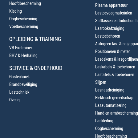
Hoofdbescherming
Plasma apparatuur
Kleding
Lastoevoegmaterialen
Oogbescherming
Stiftlassen en Induction 
Voetbescherming
Lasrookafzuiging
Lastoebehoren
OPLEIDING & TRAINING
Autogeen las- & snijappa
VR Firetrainer
Positioneren & meten
BHV & Herhaling
Lasdekens & lasgordijnen
Laskabels & toebehoren
SERVICE & ONDERHOUD
Lastafels & Toebehoren
Gastechniek
Slijpen
Brandbeveiliging
Lasnaadreiniging
Lastechniek
Elektrisch gereedschap
Overig
Lasautomatisering
Hand en armbescherming
Laskleding
Oogbescherming
Hoofdbescherming