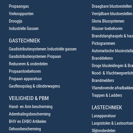
Propaangas
Draagbare blustoestellen
Verkooppunten
Verrijdbare blustoestellen
Droogijs
Gloria Blussystemen
Industriële Gassen
Blusser toebehoren
Brandslanghaspels & has
GASTECHNIEK
Pictogrammen
Gasdistributiesystemen Industriële gassen
Automatische blusinstalla
Gasdistributiesystemen Propaan
Branddekens
Reduceren & onderdelen
Droge blusleidingen & B
Propaantoebehoren
Nood- & Vluchtwegverlich
Propaan apparatuur
Brandmelders
Gasflesopslag & cilinderwagens
Vlamdovende afvalbakke
Trappen & Ladders
VEILIGHEID & PBM
Hand- en Arm bescherming
LASTECHNIEK
Ademhalingsbescherming
Lasapparatuur
BHV en EHBO Artikelen
Laspistolen & Lastoortse
Gehoorbescherming
Slijtonderdelen