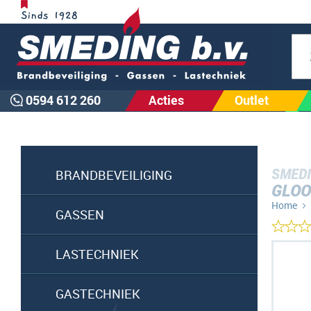
Zoe
0594 612 260
Acties
Outlet
SMEDI
BRANDBEVEILIGING
GLOO
Home
GASSEN
Ga
LASTECHNIEK
naar
het
GASTECHNIEK
einde