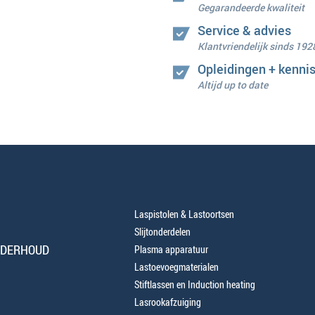
Gegarandeerde kwaliteit
Service & advies
Klantvriendelijk sinds 192
Opleidingen + kenni
Altijd up to date
Laspistolen & Lastoortsen
Slijtonderdelen
NDERHOUD
Plasma apparatuur
Lastoevoegmaterialen
Stiftlassen en Induction heating
Lasrookafzuiging