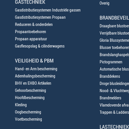
GASTECHNIEK
Overig
Gasdistributiesystemen Industriële gassen
BRANDBEVEIL
Gasdistributiesystemen Propaan
Reduceren & onderdelen
Draagbare blustoes
Propaantoebehoren
Verrijdbare blustoe
Propaan apparatuur
Gloria Blussystem
Gasflesopslag & cilinderwagens
Blusser toebehore
Brandslanghaspels
VEILIGHEID & PBM
Pictogrammen
Hand- en Arm bescherming
Automatische blusi
Ademhalingsbescherming
Branddekens
BHV en EHBO Artikelen
Droge blusleiding
Gehoorbescherming
Nood- & Vluchtweg
Hoofdbescherming
Brandmelders
Kleding
Vlamdovende afva
Oogbescherming
Trappen & Ladders
Voetbescherming
LASTECHNIEK