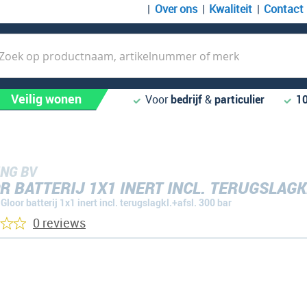
Over ons
Kwaliteit
Contact
k
Veilig wonen
Voor
bedrijf
&
particulier
1
NG BV
R BATTERIJ 1X1 INERT INCL. TERUGSLAGK
Gloor batterij 1x1 inert incl. terugslagkl.+afsl. 300 bar
0 reviews