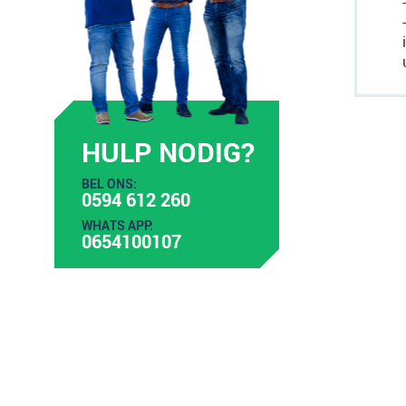
HULP NODIG?
BEL ONS:
0594 612 260
WHATS APP:
0654100107