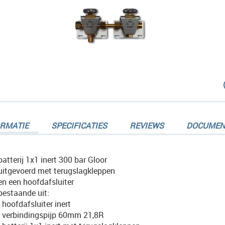
dingen-
ORMATIE
SPECIFICATIES
REVIEWS
DOCUMEN
batterij 1x1 inert 300 bar Gloor
uitgevoerd met terugslagkleppen
en een hoofdafsluiter
dingen-
bestaande uit:
- hoofdafsluiter inert
- verbindingspijp 60mm 21,8R