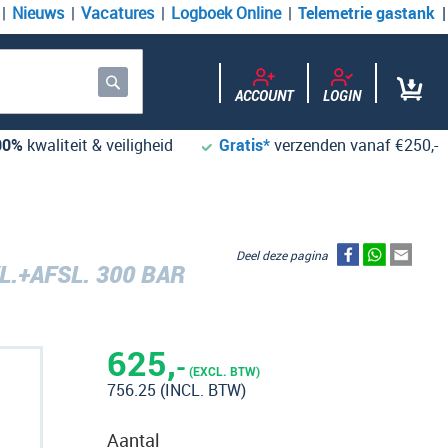
Nieuws
Vacatures
Logboek Online
Telemetrie gastank
ACCOUNT
LOGIN
Zoek
00%
kwaliteit & veiligheid
Gratis*
verzenden vanaf €250,-
Deel deze pagina
L.+AFSL. 300 BAR
625,
-
(EXCL. BTW)
756.25
(INCL. BTW)
Aantal