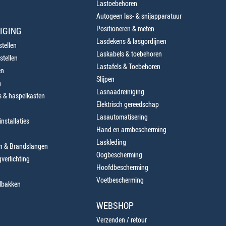
Lastoebehoren
Autogeen las- & snijapparatuur
Positioneren & meten
IGING
Lasdekens & lasgordijnen
tellen
Laskabels & toebehoren
stellen
Lastafels & Toebehoren
en
Slijpen
n
Lasnaadreiniging
 & haspelkasten
Elektrisch gereedschap
Lasautomatisering
nstallaties
Hand en armbescherming
Laskleding
en & Brandslangen
Oogbescherming
verlichting
Hoofdbescherming
Voetbescherming
lbakken
WEBSHOP
Verzenden / retour