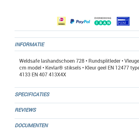
afbeeldingen-
gallerij
INFORMATIE
Weldsafe lashandschoen 728 • Rundsplitleder • Vleuge
cm model • Kevlar® stiksels • Kleur geel EN 12477 typ
4133 EN 407 413X4X
SPECIFICATIES
REVIEWS
DOCUMENTEN