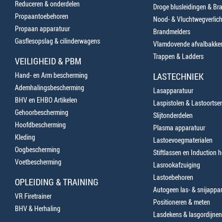
Reduceren & onderdelen
Droge blusleidingen & B
Propaantoebehoren
Nood- & Vluchtwegverlich
Propaan apparatuur
Brandmelders
Gasflesopslag & cilinderwagens
Vlamdovende afvalbakke
Trappen & Ladders
VEILIGHEID & PBM
Hand- en Arm bescherming
LASTECHNIEK
Ademhalingsbescherming
Lasapparatuur
BHV en EHBO Artikelen
Laspistolen & Lastoortse
Gehoorbescherming
Slijtonderdelen
Hoofdbescherming
Plasma apparatuur
Kleding
Lastoevoegmaterialen
Oogbescherming
Stiftlassen en Induction 
Voetbescherming
Lasrookafzuiging
Lastoebehoren
OPLEIDING & TRAINING
Autogeen las- & snijappa
VR Firetrainer
Positioneren & meten
BHV & Herhaling
Lasdekens & lasgordijnen