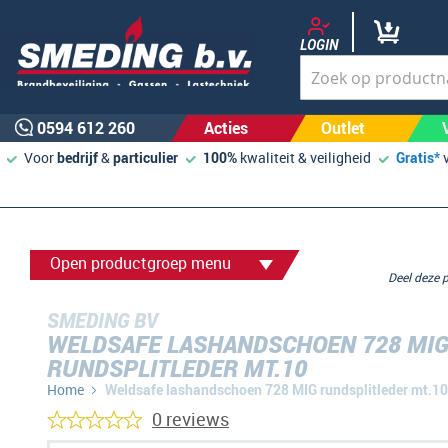
LOGIN
0594 612 260
Acties
Outlet
Voor
bedrijf
&
particulier
100%
kwaliteit & veiligheid
Gratis*
Open productgroep menu
Deel deze
SMEDING BV
WELDSAFE LASHANDSCHOEN 728 MI
RUNDSPLITLEDER MT.10
Home
Weldsafe lashandschoen 728 MIG rundsplitleder mt.10
0 reviews