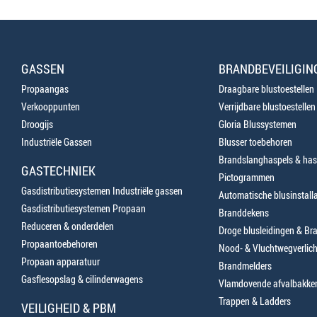
GASSEN
BRANDBEVEILIGIN
Propaangas
Draagbare blustoestellen
Verkooppunten
Verrijdbare blustoestellen
Droogijs
Gloria Blussystemen
Industriële Gassen
Blusser toebehoren
Brandslanghaspels & has
GASTECHNIEK
Pictogrammen
Gasdistributiesystemen Industriële gassen
Automatische blusinstalla
Gasdistributiesystemen Propaan
Branddekens
Reduceren & onderdelen
Droge blusleidingen & B
Propaantoebehoren
Nood- & Vluchtwegverlich
Propaan apparatuur
Brandmelders
Gasflesopslag & cilinderwagens
Vlamdovende afvalbakke
Trappen & Ladders
VEILIGHEID & PBM