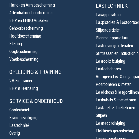
Hand- en Arm bescherming
LASTECHNIEK
Ademhalingsbescherming
Lasapparatuur
BHV en EHBO Artikelen
Laspistolen & Lastoortse
Gehoorbescherming
Slijtonderdelen
Hoofdbescherming
Plasma apparatuur
Kleding
Lastoevoegmaterialen
Oogbescherming
Stiftlassen en Induction 
Voetbescherming
Lasrookafzuiging
Lastoebehoren
OPLEIDING & TRAINING
Autogeen las- & snijappa
VR Firetrainer
Positioneren & meten
BHV & Herhaling
Lasdekens & lasgordijnen
Laskabels & toebehoren
SERVICE & ONDERHOUD
Lastafels & Toebehoren
Gastechniek
Slijpen
Brandbeveiliging
Lasnaadreiniging
Lastechniek
Elektrisch gereedschap
Overig
Lasautomatisering