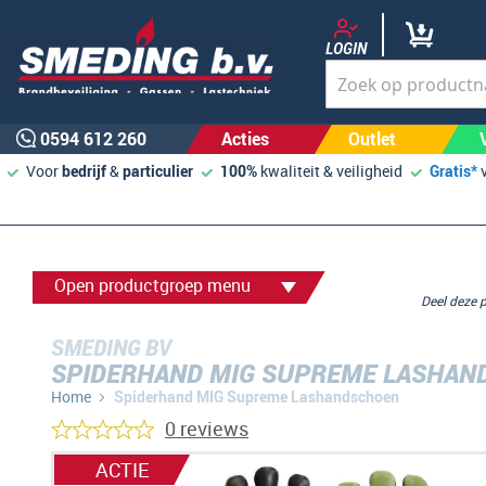
LOGIN
0594 612 260
Acties
Outlet
Voor
bedrijf
&
particulier
100%
kwaliteit & veiligheid
Gratis*
Open productgroep menu
Deel deze
SMEDING BV
SPIDERHAND MIG SUPREME LASHAN
Home
Spiderhand MIG Supreme Lashandschoen
0 reviews
Ga
ACTIE