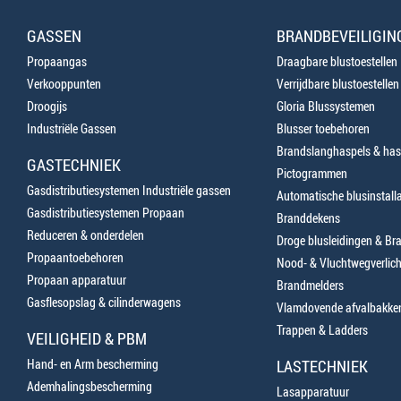
GASSEN
BRANDBEVEILIGIN
Propaangas
Draagbare blustoestellen
Verkooppunten
Verrijdbare blustoestellen
Droogijs
Gloria Blussystemen
Industriële Gassen
Blusser toebehoren
Brandslanghaspels & has
GASTECHNIEK
Pictogrammen
Gasdistributiesystemen Industriële gassen
Automatische blusinstalla
Gasdistributiesystemen Propaan
Branddekens
Reduceren & onderdelen
Droge blusleidingen & B
Propaantoebehoren
Nood- & Vluchtwegverlich
Propaan apparatuur
Brandmelders
Gasflesopslag & cilinderwagens
Vlamdovende afvalbakke
Trappen & Ladders
VEILIGHEID & PBM
Hand- en Arm bescherming
LASTECHNIEK
Ademhalingsbescherming
Lasapparatuur