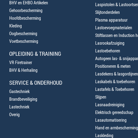
BHV en EHBO Artikelen
Laspistolen & Lastoortse
Gehoorbescherming
Slijtonderdelen
Hoofdbescherming
Plasma apparatuur
Kleding
Lastoevoegmaterialen
Oogbescherming
Stiftlassen en Induction 
Voetbescherming
Lasrookafzuiging
Lastoebehoren
OPLEIDING & TRAINING
Autogeen las- & snijappa
VR Firetrainer
Positioneren & meten
BHV & Herhaling
Lasdekens & lasgordijnen
Laskabels & toebehoren
SERVICE & ONDERHOUD
Lastafels & Toebehoren
Gastechniek
Slijpen
Brandbeveiliging
Lasnaadreiniging
Lastechniek
Elektrisch gereedschap
Overig
Lasautomatisering
Hand en armbescherming
Laskleding