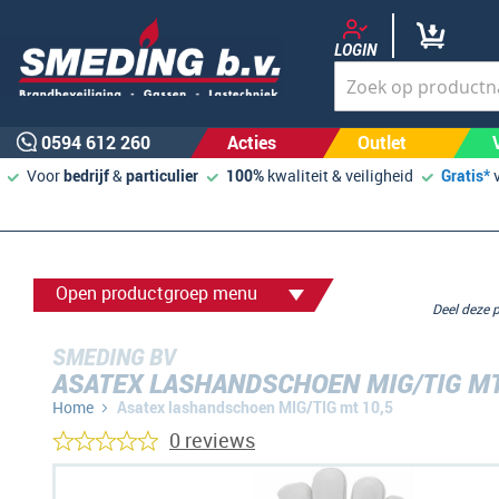
LOGIN
0594 612 260
Acties
Outlet
Voor
bedrijf
&
particulier
100%
kwaliteit & veiligheid
Gratis*
Open productgroep menu
Deel deze
SMEDING BV
ASATEX LASHANDSCHOEN MIG/TIG MT
Home
Asatex lashandschoen MIG/TIG mt 10,5
0 reviews
Ga